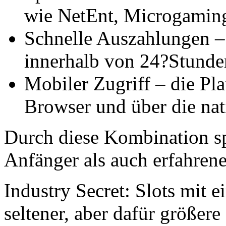
wie NetEnt, Microgamin
Schnelle Auszahlungen –
innerhalb von 24?Stunden
Mobiler Zugriff – die Pla
Browser und über die na
Durch diese Kombination sp
Anfänger als auch erfahren
Industry Secret: Slots mit e
seltener, aber dafür größer