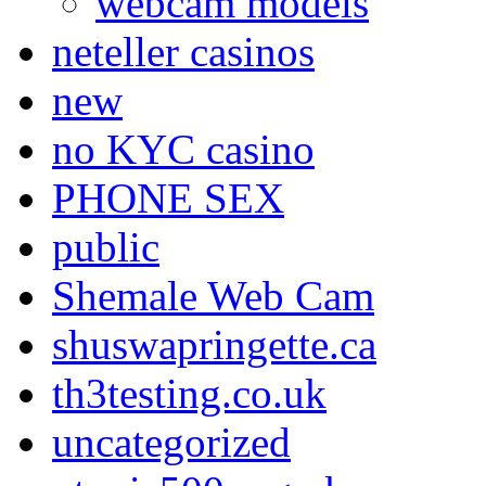
webcam models
neteller casinos
new
no KYC casino
PHONE SEX
public
Shemale Web Cam
shuswapringette.ca
th3testing.co.uk
uncategorized