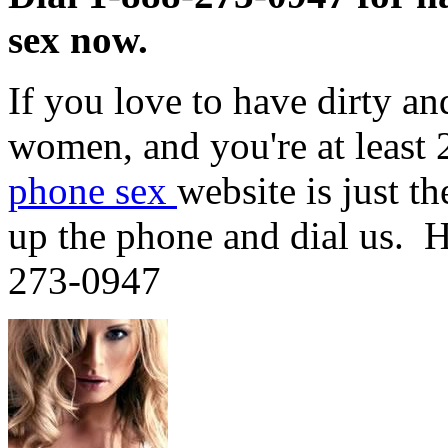
sex now.
If you love to have dirty a
women, and you're at least 
phone sex
website is just t
up the phone and dial us. H
273-0947