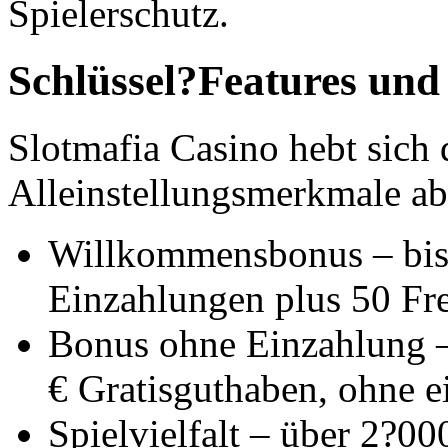
Spielerschutz.
Schlüssel?Features un
Slotmafia Casino hebt sich
Alleinstellungsmerkmale ab
Willkommensbonus – bis 
Einzahlungen plus 50 Fre
Bonus ohne Einzahlung – 
€ Gratisguthaben, ohne ei
Spielvielfalt – über 2?0