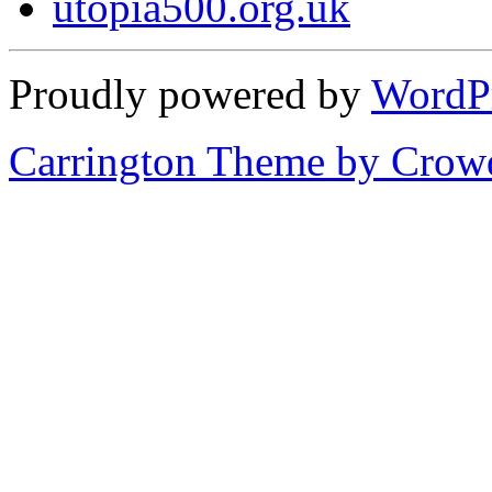
utopia500.org.uk
Proudly powered by
WordP
Carrington Theme by Crowd