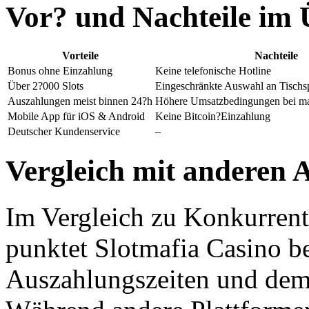
Vor? und Nachteile im 
Vorteile
Nachteile
Bonus ohne Einzahlung
Keine telefonische Hotline
Über 2?000 Slots
Eingeschränkte Auswahl an Tischs
Auszahlungen meist binnen 24?h
Höhere Umsatzbedingungen bei m
Mobile App für iOS & Android
Keine Bitcoin?Einzahlung
Deutscher Kundenservice
–
Vergleich mit anderen 
Im Vergleich zu Konkurren
punktet Slotmafia Casino b
Auszahlungszeiten und de