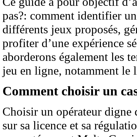
Ce guide a pour objectif d’
pas?: comment identifier un 
différents jeux proposés, g
profiter d’une expérience s
aborderons également les te
jeu en ligne, notamment le li
Comment choisir un casi
Choisir un opérateur digne 
sur sa licence et sa régulati