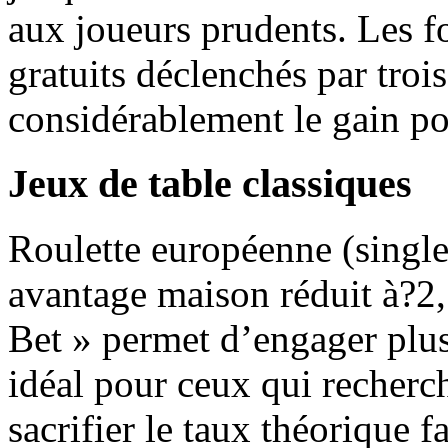
aux joueurs prudents. Les f
gratuits déclenchés par tro
considérablement le gain pot
Jeux de table classiques
Roulette européenne (single 
avantage maison réduit à?2,
Bet » permet d’engager plu
idéal pour ceux qui recherc
sacrifier le taux théorique 