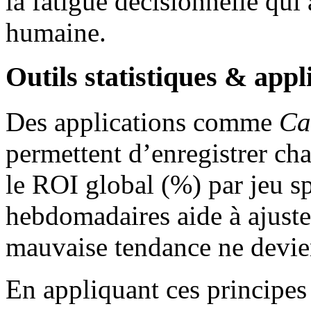
la fatigue décisionnelle qu
humaine.
Outils statistiques & appl
Des applications comme
Ca
permettent d’enregistrer cha
le ROI global (%) par jeu s
hebdomadaires aide à ajuste
mauvaise tendance ne devie
En appliquant ces principe