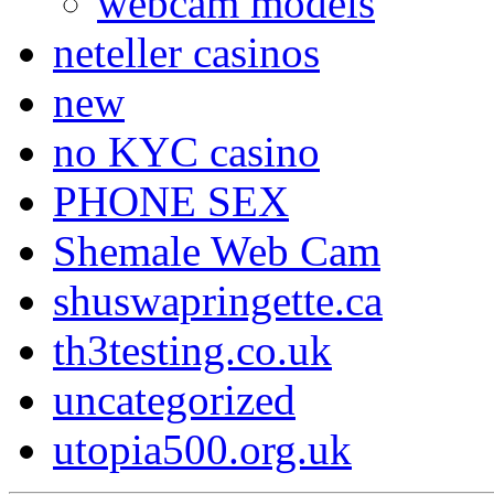
webcam models
neteller casinos
new
no KYC casino
PHONE SEX
Shemale Web Cam
shuswapringette.ca
th3testing.co.uk
uncategorized
utopia500.org.uk