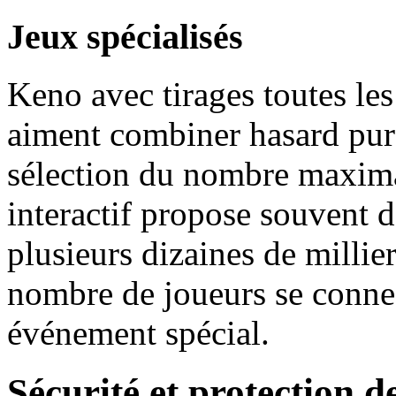
Jeux spécialisés
Keno avec tirages toutes les
aiment combiner hasard pur e
sélection du nombre maxima
interactif propose souvent d
plusieurs dizaines de millie
nombre de joueurs se conne
événement spécial.
Sécurité et protection 