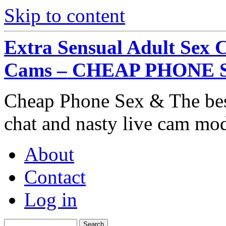
Skip to content
Extra Sensual Adult Sex 
Cams – CHEAP PHONE 
Cheap Phone Sex & The best
chat and nasty live cam mo
About
Contact
Log in