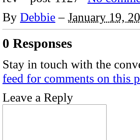
By
Debbie
–
January 19, 2
0 Responses
Stay in touch with the conv
feed for comments on this p
Leave a Reply