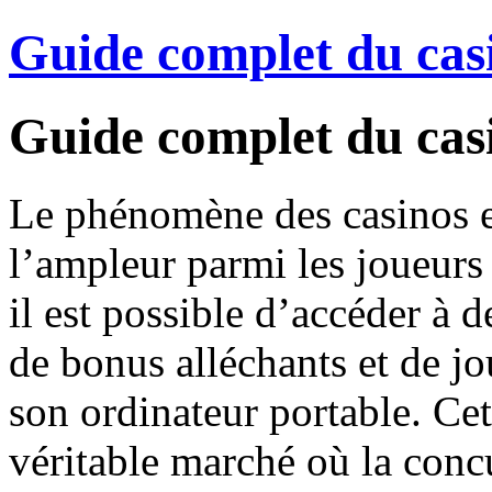
Guide complet du casi
Guide complet du casi
Le phénomène des casinos e
l’ampleur parmi les joueurs
il est possible d’accéder à d
de bonus alléchants et de j
son ordinateur portable. Cett
véritable marché où la con