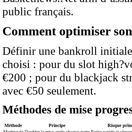
public français.
Comment optimiser son
Définir une bankroll initial
choisi : pour du slot high?v
€200 ; pour du blackjack s
avec €50 seulement.
Méthodes de mise progress
Méthode
Principe
Risque prin
Martingale
Doubler la mise après chaque perte
Ruine rapide si séque