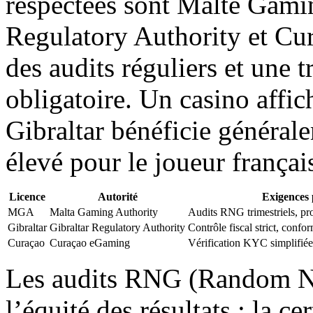
respectées sont Malte Gami
Regulatory Authority et Cu
des audits réguliers et une 
obligatoire. Un casino aff
Gibraltar bénéficie général
élevé pour le joueur françai
Licence
Autorité
Exigences 
MGA
Malta Gaming Authority
Audits RNG trimestriels, pro
Gibraltar
Gibraltar Regulatory Authority
Contrôle fiscal strict, conf
Curaçao
Curaçao eGaming
Vérification KYC simplifiée
Les audits RNG (Random Nu
l’équité des résultats ; la c