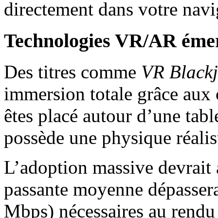
directement dans votre navi
Technologies VR/AR éme
Des titres comme
VR Blackj
immersion totale grâce aux
êtes placé autour d’une tabl
possède une physique réalis
L’adoption massive devrait 
passante moyenne dépassera
Mbps) nécessaires au rendu 