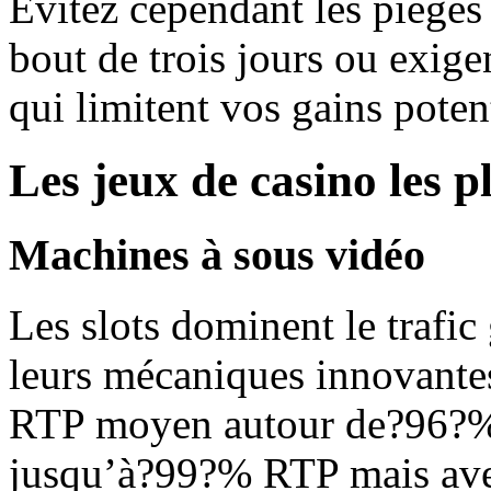
Évitez cependant les pièges
bout de trois jours ou exig
qui limitent vos gains potent
Les jeux de casino les p
Machines à sous vidéo
Les slots dominent le trafic 
leurs mécaniques innovante
RTP moyen autour de?96?%
jusqu’à?99?% RTP mais avec 