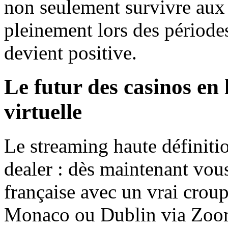
non seulement survivre aux 
pleinement lors des période
devient positive.
Le futur des casinos en l
virtuelle
Le streaming haute définitio
dealer : dès maintenant vous
française avec un vrai crou
Monaco ou Dublin via Zoom?