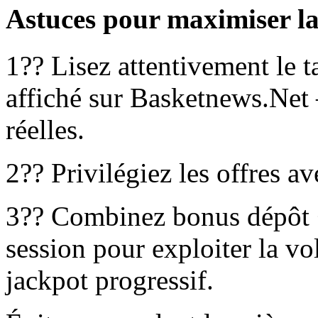
Astuces pour maximiser la
1?? Lisez attentivement le 
affiché sur Basketnews.Net 
réelles.
2?? Privilégiez les offres a
3?? Combinez bonus dépôt +
session pour exploiter la vo
jackpot progressif.