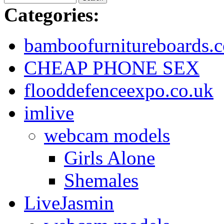
Categories:
bamboofurnitureboards.c
CHEAP PHONE SEX
flooddefenceexpo.co.uk
imlive
webcam models
Girls Alone
Shemales
LiveJasmin