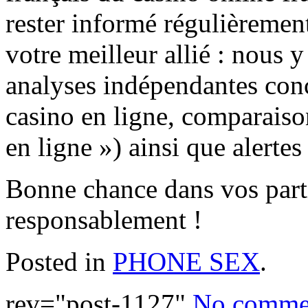
rester informé régulièremen
votre meilleur allié : nous
analyses indépendantes con
casino en ligne, comparaiso
en ligne ») ainsi que alertes 
Bonne chance dans vos parti
responsablement !
Posted in
PHONE SEX
.
rev="post-1127"
No comme