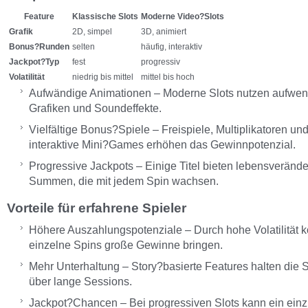
Feature
Klassische Slots
Moderne Video?Slots
Grafik
2D, simpel
3D, animiert
Bonus?Runden
selten
häufig, interaktiv
Jackpot?Typ
fest
progressiv
Volatilität
niedrig bis mittel
mittel bis hoch
Aufwändige Animationen – Moderne Slots nutzen aufwen
Grafiken und Soundeffekte.
Vielfältige Bonus?Spiele – Freispiele, Multiplikatoren un
interaktive Mini?Games erhöhen das Gewinnpotenzial.
Progressive Jackpots – Einige Titel bieten lebensveränd
Summen, die mit jedem Spin wachsen.
Vorteile für erfahrene Spieler
Höhere Auszahlungspotenziale – Durch hohe Volatilität 
einzelne Spins große Gewinne bringen.
Mehr Unterhaltung – Story?basierte Features halten die
über lange Sessions.
Jackpot?Chancen – Bei progressiven Slots kann ein einz