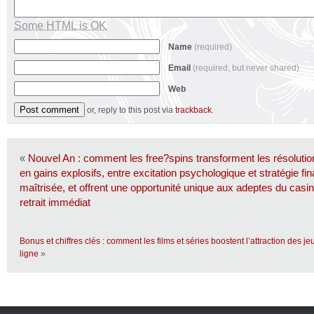
Some HTML is OK
Name
(required)
Email
(required, but never shared)
Web
or, reply to this post via
trackback
.
«
Nouvel An : comment les free?spins transforment les résolutio
en gains explosifs, entre excitation psychologique et stratégie fi
maîtrisée, et offrent une opportunité unique aux adeptes du casin
retrait immédiat
Bonus et chiffres clés : comment les films et séries boostent l’attraction des j
ligne
»