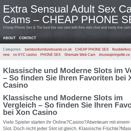
Extra Sensual Adult Sex C
Cams – CHEAP PHONE S
Cheap Phone Sex & The best live sex cam with free vido chat and nasty live ca
ABOUT
CONTACT
Categories:
bamboofurnitureboards.co.uk
CHEAP PHONE SEX
flooddefen
new
no KYC casino
PHONE SEX
Shemale Web Cam
shuswapringette.ca
Klassische und Moderne Slots im V
– So finden Sie Ihren Favoriten bei
Casino
Klassische und Moderne Slots im
Vergleich – So finden Sie Ihren Favo
bei Xon Casino
Viele Spieler starten ihr Online?Casino?Abenteuer mit einem
Slot. Doch nicht jeder Slot ist gleich. Klassische Früchte?Ma