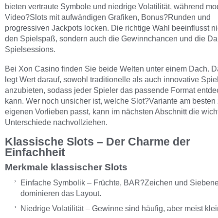
bieten vertraute Symbole und niedrige Volatilität, während m
Video?Slots mit aufwändigen Grafiken, Bonus?Runden und
progressiven Jackpots locken. Die richtige Wahl beeinflusst ni
den Spielspaß, sondern auch die Gewinnchancen und die Dau
Spielsessions.
Bei Xon Casino finden Sie beide Welten unter einem Dach. 
legt Wert darauf, sowohl traditionelle als auch innovative Spie
anzubieten, sodass jeder Spieler das passende Format entd
kann. Wer noch unsicher ist, welche Slot?Variante am besten
eigenen Vorlieben passt, kann im nächsten Abschnitt die wich
Unterschiede nachvollziehen.
Klassische Slots – Der Charme der
Einfachheit
Merkmale klassischer Slots
Einfache Symbolik – Früchte, BAR?Zeichen und Sieben
dominieren das Layout.
Niedrige Volatilität – Gewinne sind häufig, aber meist klei