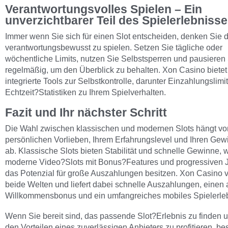
Verantwortungsvolles Spielen – Ein
unverzichtbarer Teil des Spielerlebniss
Immer wenn Sie sich für einen Slot entscheiden, denken Sie 
verantwortungsbewusst zu spielen. Setzen Sie tägliche oder
wöchentliche Limits, nutzen Sie Selbstsperren und pausieren
regelmäßig, um den Überblick zu behalten. Xon Casino bietet
integrierte Tools zur Selbstkontrolle, darunter Einzahlungslimi
Echtzeit?Statistiken zu Ihrem Spielverhalten.
Fazit und Ihr nächster Schritt
Die Wahl zwischen klassischen und modernen Slots hängt vo
persönlichen Vorlieben, Ihrem Erfahrungslevel und Ihren Gew
ab. Klassische Slots bieten Stabilität und schnelle Gewinne,
moderne Video?Slots mit Bonus?Features und progressiven 
das Potenzial für große Auszahlungen besitzen. Xon Casino v
beide Welten und liefert dabei schnelle Auszahlungen, einen a
Willkommensbonus und ein umfangreiches mobiles Spielerleb
Wenn Sie bereit sind, das passende Slot?Erlebnis zu finden 
den Vorteilen eines zuverlässigen Anbieters zu profitieren, b