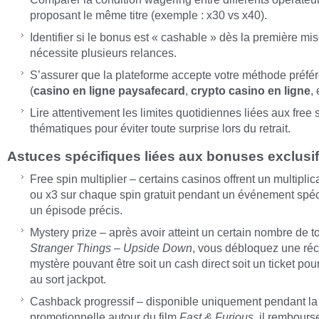
proposant le même titre (exemple : x30 vs x40).
Identifier si le bonus est « cashable » dès la première mise
nécessite plusieurs relances.
S’assurer que la plateforme accepte votre méthode préfé
(
casino en ligne paysafecard
,
crypto casino en ligne
, 
Lire attentivement les limites quotidiennes liées aux free 
thématiques pour éviter toute surprise lors du retrait.
Astuces spécifiques liées aux bonuses exclusi
Free spin multiplier – certains casinos offrent un multiplic
ou x3 sur chaque spin gratuit pendant un événement spéci
un épisode précis.
Mystery prize – après avoir atteint un certain nombre de 
Stranger Things – Upside Down
, vous débloquez une r
mystère pouvant être soit un cash direct soit un ticket pou
au sort jackpot.
Cashback progressif – disponible uniquement pendant la
promotionnelle autour du film
Fast & Furious
, il rembours