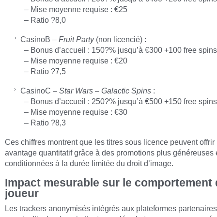
– Mise moyenne requise : €25
– Ratio ?8,0
CasinoB –
Fruit Party
(non licencié) :
– Bonus d’accueil : 150?% jusqu’à €300 +100 free spins
– Mise moyenne requise : €20
– Ratio ?7,5
CasinoC –
Star Wars – Galactic Spins
:
– Bonus d’accueil : 250?% jusqu’à €500 +150 free spins
– Mise moyenne requise : €30
– Ratio ?8,3
Ces chiffres montrent que les titres sous licence peuvent offrir
avantage quantitatif grâce à des promotions plus généreuses 
conditionnées à la durée limitée du droit d’image.
Impact mesurable sur le comportement
joueur
Les trackers anonymisés intégrés aux plateformes partenaires