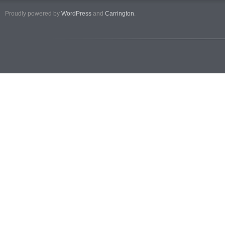
Proudly powered by
WordPress
and
Carrington
.