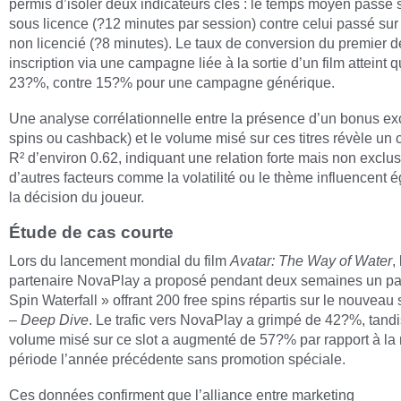
permis d’isoler deux indicateurs clés : le temps moyen passé 
sous licence (?12 minutes par session) contre celui passé sur
non licencié (?8 minutes). Le taux de conversion du premier 
inscription via une campagne liée à la sortie d’un film atteint q
23?%, contre 15?% pour une campagne générique.
Une analyse corrélationnelle entre la présence d’un bonus excl
spins ou cashback) et le volume misé sur ces titres révèle un c
R² d’environ 0.62, indiquant une relation forte mais non exclus
d’autres facteurs comme la volatilité ou le thème influencent 
la décision du joueur.
Étude de cas courte
Lors du lancement mondial du film
Avatar: The Way of Water
,
partenaire NovaPlay a proposé pendant deux semaines un p
Spin Waterfall » offrant 200 free spins répartis sur le nouveau 
– Deep Dive
. Le trafic vers NovaPlay a grimpé de 42?%, tandi
volume misé sur ce slot a augmenté de 57?% par rapport à l
période l’année précédente sans promotion spéciale.
Ces données confirment que l’alliance entre marketing