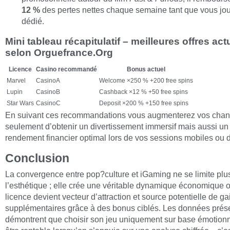
12 %
des pertes nettes chaque semaine tant que vous jou
dédié.
Mini tableau récapitulatif – meilleures offres act
selon Orguefrance.Org
Licence
Casino recommandé
Bonus actuel
Marvel
CasinoA
Welcome ×250 % +200 free spins
Lupin
CasinoB
Cashback ×12 % +50 free spins
Star Wars
CasinoC
Deposit ×200 % +150 free spins
En suivant ces recommandations vous augmenterez vos cha
seulement d’obtenir un divertissement immersif mais aussi un
rendement financier optimal lors de vos sessions mobiles ou 
Conclusion
La convergence entre pop?culture et iGaming ne se limite plu
l’esthétique ; elle crée une véritable dynamique économique
licence devient vecteur d’attraction et source potentielle de ga
supplémentaires grâce à des bonus ciblés. Les données prés
démontrent que choisir son jeu uniquement sur base émotionn