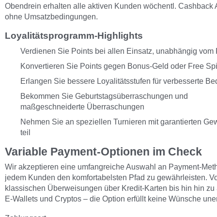
Obendrein erhalten alle aktiven Kunden wöchentl. Cashback 
ohne Umsatzbedingungen.
Loyalitätsprogramm-Highlights
Verdienen Sie Points bei allen Einsatz, unabhängig vom 
Konvertieren Sie Points gegen Bonus-Geld oder Free Sp
Erlangen Sie bessere Loyalitätsstufen für verbesserte B
Bekommen Sie Geburtstagsüberraschungen und
maßgeschneiderte Überraschungen
Nehmen Sie an speziellen Turnieren mit garantierten Ge
teil
Variable Payment-Optionen im Check
Wir akzeptieren eine umfangreiche Auswahl an Payment-Met
jedem Kunden den komfortabelsten Pfad zu gewährleisten. V
klassischen Überweisungen über Kredit-Karten bis hin hin zu 
E-Wallets und Cryptos – die Option erfüllt keine Wünsche unerf