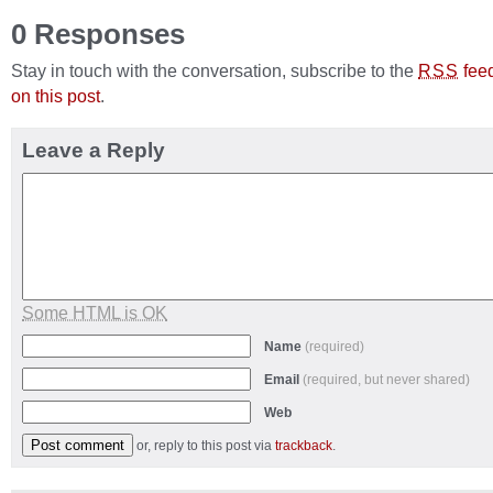
0 Responses
Stay in touch with the conversation, subscribe to the
fee
RSS
on this post
.
Leave a Reply
Some HTML is OK
Name
(required)
Email
(required, but never shared)
Web
or, reply to this post via
trackback
.