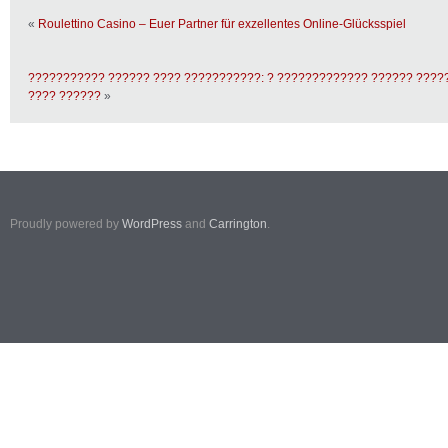
«
Roulettino Casino – Euer Partner für exzellentes Online-Glücksspiel
??????????? ?????? ???? ???????????: ? ????????????? ?????? ????
???? ??????
»
Proudly powered by
WordPress
and
Carrington
.