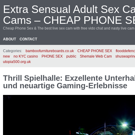
Extra Sensual Adult Sex C
Cams – CHEAP PHONE S
Cheap Phone Sex & The best live sex cam with free vido chat and nasty live ca
ABOUT
CONTACT
Categories:
bamboofurnitureboards.co.uk
CHEAP PHONE SEX
flooddefen
new
no KYC casino
PHONE SEX
public
Shemale Web Cam
shuswapring
utopia500.org.uk
Thrill Spielhalle: Exzellente Unterh
und neuartige Gaming-Erlebnisse