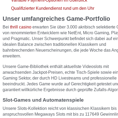
Variable Payment-Optionen im Überblick
Qualifizierter Kundendienst rund um den Uhr
Unser umfangreiches Game-Portfolio
Bei
thrill casino
erwarten Sie über 3.000 akribisch selektiert
von renommierten Entwicklern wie NetEnt, Micro Gaming, Pl
und Pragmatic. Unser Schwerpunkt befindet sich dabei auf ei
idealen Balance zwischen traditionellen Klassikern und
bahnbrechenden Neuerscheinungen, die jede Woche das An
erweitern.
Unsere Game-Bibliothek enthält aktuellste Videoslots mit
anwachsenden Jackpot-Preisen, echte Tisch-Spiele sowie ei
Gaming Sektor, der durch HD Livestreams und professionelle S
beeindruckt. Jedes Game wurde auf Gerechtigkeit getestet un
garantiert willkürliche Ergebnisse durch geprüfte Zufalls-Algo
Slot-Games und Automatenspiele
Unsere Slots-Kollektion reicht von klassischen Klassikern bis 
anspruchsvollen Megaways Slots mit bis zu 117649 Gewinnlin