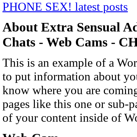
About Extra Sensual Ad
Chats - Web Cams - 
This is an example of a Wor
to put information about you
know where you are coming
pages like this one or sub-
of your content inside of W