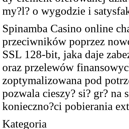
my?l? o wygodzie i satysfa
Spinamba Casino online char
przeciwników poprzez nowo
SSL 128-bit, jaka daje zab
oraz przelewów finansowych
zoptymalizowana pod potrz
pozwala cieszy? si? gr? na 
konieczno?ci pobierania extr
Kategoria