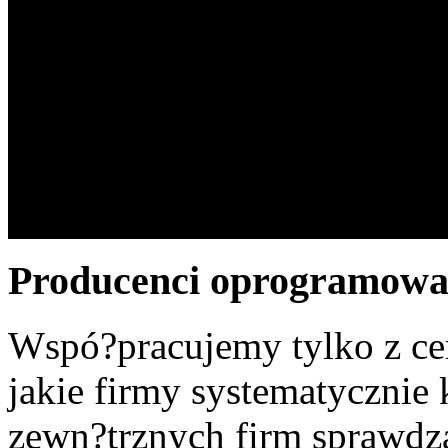
Producenci oprogramowa
Wspó?pracujemy tylko z ce
jakie firmy systematycznie
zewn?trznych firm sprawdz