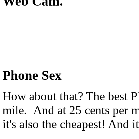
Web Cam.
Phone Sex
How about that? The best
mile. And at 25 cents per m
it's also the cheapest! And it