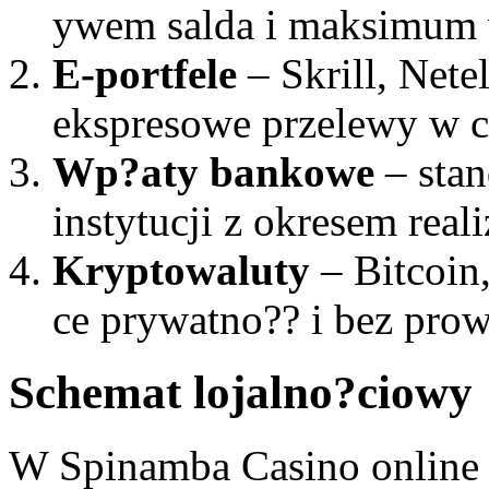
ywem salda i maksimum 
E-portfele
– Skrill, Nete
ekspresowe przelewy w c
Wp?aty bankowe
– sta
instytucji z okresem real
Kryptowaluty
– Bitcoin
ce prywatno?? i bez prow
Schemat lojalno?ciowy
W Spinamba Casino online