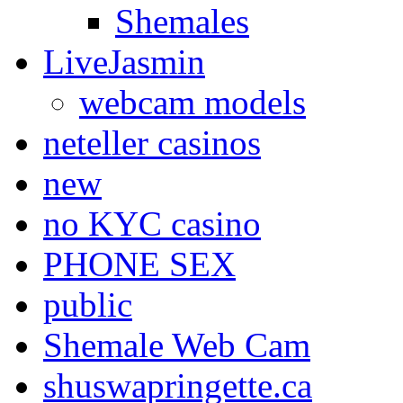
Shemales
LiveJasmin
webcam models
neteller casinos
new
no KYC casino
PHONE SEX
public
Shemale Web Cam
shuswapringette.ca