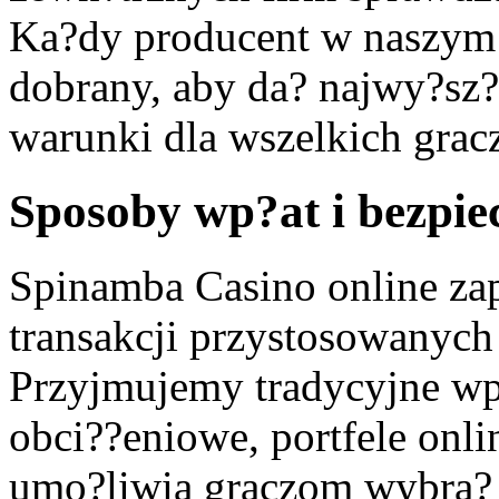
Ka?dy producent w naszym p
dobrany, aby da? najwy?sz?
warunki dla wszelkich grac
Sposoby wp?at i bezpie
Spinamba Casino online za
transakcji przystosowanych
Przyjmujemy tradycyjne wp
obci??eniowe, portfele onl
umo?liwia graczom wybra?