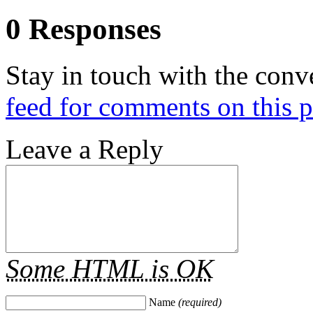
0 Responses
Stay in touch with the conv
feed for comments on this p
Leave a Reply
Some HTML is OK
Name
(required)