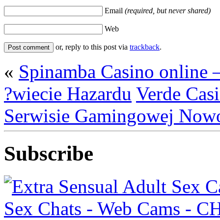
Email
(required, but never shared)
Web
or, reply to this post via
trackback
.
«
Spinamba Casino online
?wiecie Hazardu
Verde Cas
Serwisie Gamingowej Nowo
Subscribe