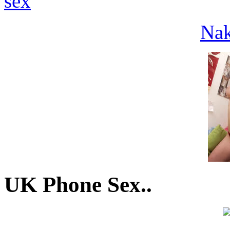
Na
UK Phone Sex..