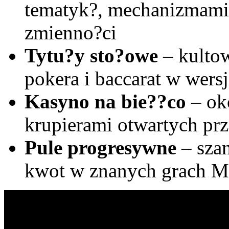
tematyk?, mechanizmami
zmienno?ci
Tytu?y sto?owe
– kultow
pokera i baccarat w wer
Kasyno na bie??co
– ok
krupierami otwartych prz
Pule progresywne
– sza
kwot w znanych grach M