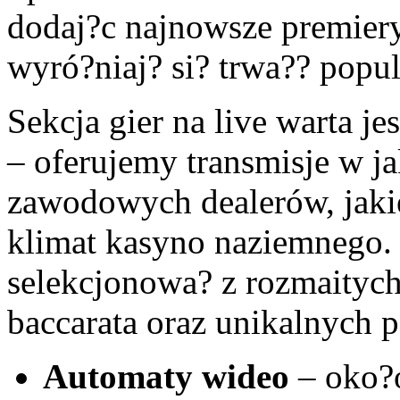
dodaj?c najnowsze premiery
wyró?niaj? si? trwa?? popu
Sekcja gier na live warta j
– oferujemy transmisje w 
zawodowych dealerów, jaki
klimat kasyno naziemnego.
selekcjonowa? z rozmaitych 
baccarata oraz unikalnych 
Automaty wideo
– oko?