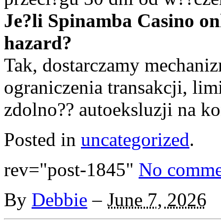
Je?li Spinamba Casino on
hazard?
Tak, dostarczamy mechanizm
ograniczenia transakcji, li
zdolno?? autoeksluzji na ko
Posted in
uncategorized
.
rev="post-1845"
No comme
By
Debbie
–
June 7, 2026