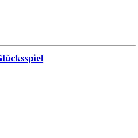
lücksspiel