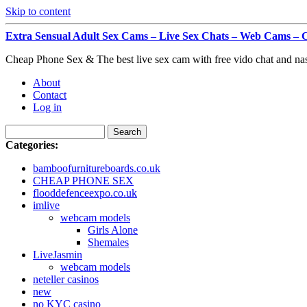
Skip to content
Extra Sensual Adult Sex Cams – Live Sex Chats – Web Cam
Cheap Phone Sex & The best live sex cam with free vido chat and na
About
Contact
Log in
Categories:
bamboofurnitureboards.co.uk
CHEAP PHONE SEX
flooddefenceexpo.co.uk
imlive
webcam models
Girls Alone
Shemales
LiveJasmin
webcam models
neteller casinos
new
no KYC casino