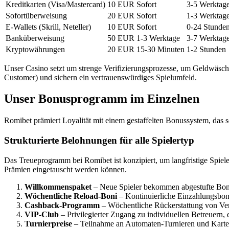
Kreditkarten (Visa/Mastercard)
10 EUR
Sofort
3-5 Werktag
Sofortüberweisung
20 EUR
Sofort
1-3 Werktag
E-Wallets (Skrill, Neteller)
10 EUR
Sofort
0-24 Stunde
Banküberweisung
50 EUR
1-3 Werktage
3-7 Werktag
Kryptowährungen
20 EUR
15-30 Minuten
1-2 Stunden
Unser Casino setzt um strenge Verifizierungsprozesse, um Geldwäsc
Customer) und sichern ein vertrauenswürdiges Spielumfeld.
Unser Bonusprogramm im Einzelnen
Romibet prämiert Loyalität mit einem gestaffelten Bonussystem, das 
Strukturierte Belohnungen für alle Spielertyp
Das Treueprogramm bei Romibet ist konzipiert, um langfristige Spiel
Prämien eingetauscht werden können.
Willkommenspaket
– Neue Spieler bekommen abgestufte Boni
Wöchentliche Reload-Boni
– Kontinuierliche Einzahlungsboni
Cashback-Programm
– Wöchentliche Rückerstattung von Ve
VIP-Club
– Privilegierter Zugang zu individuellen Betreuern,
Turnierpreise
– Teilnahme an Automaten-Turnieren und Kartens