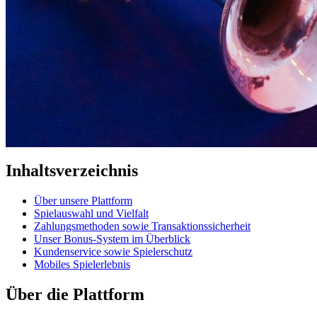
Inhaltsverzeichnis
Über unsere Plattform
Spielauswahl und Vielfalt
Zahlungsmethoden sowie Transaktionssicherheit
Unser Bonus-System im Überblick
Kundenservice sowie Spielerschutz
Mobiles Spielerlebnis
Über die Plattform