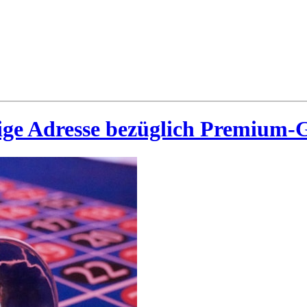
sige Adresse bezüglich Premium-G