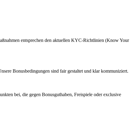
e Maßnahmen entsprechen den aktuellen KYC-Richtlinien (Know Your
Unsere Bonusbedingungen sind fair gestaltet und klar kommuniziert.
unkten bei, die gegen Bonusguthaben, Freispiele oder exclusive