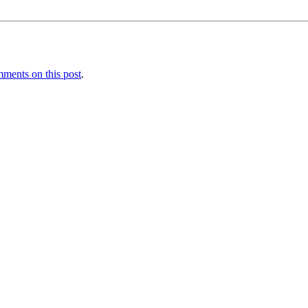
ments on this post
.