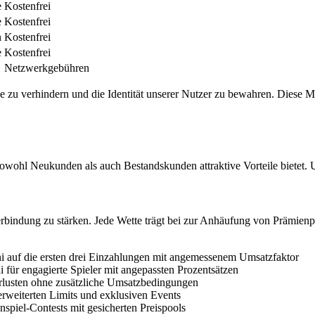
e
Kostenfrei
e
Kostenfrei
n
Kostenfrei
e
Kostenfrei
Netzwerkgebühren
he zu verhindern und die Identität unserer Nutzer zu bewahren. Dies
sowohl Neukunden als auch Bestandskunden attraktive Vorteile bietet. 
erbindung zu stärken. Jede Wette trägt bei zur Anhäufung von Prämienp
 auf die ersten drei Einzahlungen mit angemessenem Umsatzfaktor
 für engagierte Spieler mit angepassten Prozentsätzen
rlusten ohne zusätzliche Umsatzbedingungen
 erweiterten Limits und exklusiven Events
piel-Contests mit gesicherten Preispools