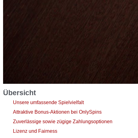
Übersicht
Unsere umfassende Spielvielfalt
Attraktive Bonus-Aktionen bei OnlySpins
Zuverlässige sowie zügige Zahlungsoptionen
Lizenz und Fairness