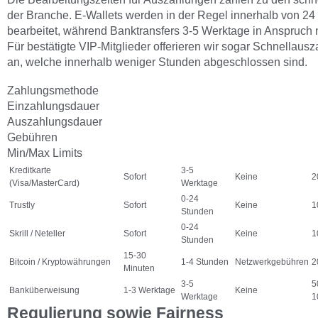
der Branche. E-Wallets werden in der Regel innerhalb von 2
bearbeitet, während Banktransfers 3-5 Werktage in Anspruch
Für bestätigte VIP-Mitglieder offerieren wir sogar Schnellaus
an, welche innerhalb weniger Stunden abgeschlossen sind.
Zahlungsmethode
Einzahlungsdauer
Auszahlungsdauer
Gebühren
Min/Max Limits
Kreditkarte
3-5
Sofort
Keine
2
(Visa/MasterCard)
Werktage
0-24
Trustly
Sofort
Keine
1
Stunden
0-24
Skrill / Neteller
Sofort
Keine
1
Stunden
15-30
Bitcoin / Kryptowährungen
1-4 Stunden
Netzwerkgebühren
2
Minuten
3-5
5
Banküberweisung
1-3 Werktage
Keine
Werktage
1
Regulierung sowie Fairness