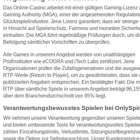
Das Online-Casino arbeitet mit einer gültigen Gaming-Lizenz 
Gaming Authority (MGA), einer der angesehensten Regulator
Glücksspielindustrie. Jene Lizenz garantiert, dass wir streng
in Hinsicht auf Spielerschutz, Fairness und monetäre Sicherhe
einhalten. Die MGA führt regelmäßige Prüfungen durch, um di
Befolgung sämtlicher Vorschriften zu überprüfen.
Alle Games in unserem Angebot werden von unabhängigen
Prüfinstituten wie eCOGRA und iTech Labs zertifiziert. Jene
Organisationen prüfen die Zufallsgeneratoren und die ausge
RTP-Werte (Return to Player), um zu gewährleisten, dass sie
publizierten Angaben entsprechen. Ein bestätigter Fakt: Die mi
RTP über sämtliche Spiele in unserem Angebot beträgt 96,1
über dem Branchendurchschnitt von 95% liegt.
Verantwortungsbewusstes Spielen bei OnlySpi
Wir nehmen unsere Verantwortung gegenüber unseren Spiele
und bieten umfassende Tools für verantwortungsvolles Spiele
zählen Einzahlungslimits, Verlustlimits, Sitzungszeitbegrenz
sowie die Option zur Selbstausschluss. Unser Kundenservice