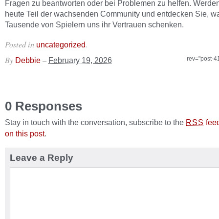
Fragen zu beantworten oder bei Problemen zu helfen. Werde
heute Teil der wachsenden Community und entdecken Sie, w
Tausende von Spielern uns ihr Vertrauen schenken.
Posted in
.
uncategorized
By
–
rev="post-4
Debbie
February 19, 2026
0 Responses
Stay in touch with the conversation, subscribe to the
fee
RSS
on this post
.
Leave a Reply