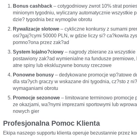
Bonus cashback
– cotygodniowy zwrot 10% strat ponie
minionym tygodniu, wyliczany automatycznie wszystkie 
dzie? tygodnia bez wymogów obrotu
Rywalizacje slotowe
– cykliczne konkursy z sumami pr
osi?gaj?cymi 50000 PLN, w gdzie liczy si? ca?kowita zy
pomno?ona przez zak?ad
System lojalno?ciowy
– nagrody zbierane za wszystkie
postawiony zak?ad wymienialne na fundusze premiowe,
atne spiny lub ekskluzywne bonusy rzeczowe
Ponowne bonusy
– dedykowane promocje wp?atowe d
dla sta?ych graczy w wskazane dni tygodnia, cz?sto z ni
wymaganiami obrotu
Promocje sezonowe
– limitowane terminowo promocje
ze okazjami, wa?nymi imprezami sportowymi lub wprow
nowych gier
Profesjonalna Pomoc Klienta
Ekipa naszego supportu klienta operuje bezustannie przez k