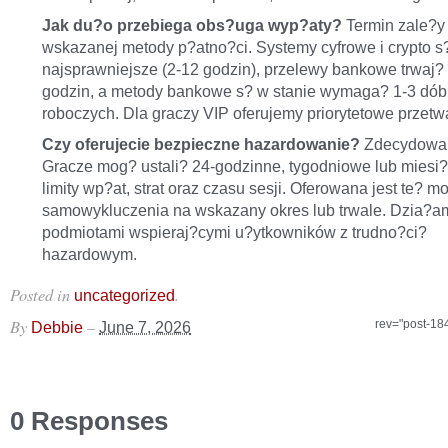
Jak du?o przebiega obs?uga wyp?aty?
Termin zale?y
wskazanej metody p?atno?ci. Systemy cyfrowe i crypto s
najsprawniejsze (2-12 godzin), przelewy bankowe trwaj?
godzin, a metody bankowe s? w stanie wymaga? 1-3 dób
roboczych. Dla graczy VIP oferujemy priorytetowe przetw
Czy oferujecie bezpieczne hazardowanie?
Zdecydowan
Gracze mog? ustali? 24-godzinne, tygodniowe lub miesi
limity wp?at, strat oraz czasu sesji. Oferowana jest te? 
samowykluczenia na wskazany okres lub trwale. Dzia?a
podmiotami wspieraj?cymi u?ytkowników z trudno?ci?
hazardowym.
Posted in
.
uncategorized
By
–
rev="post-18
Debbie
June 7, 2026
0 Responses