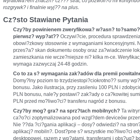
wyratowa?em znaczn? cz??? strat, co pozwoli?o mi kontynu
rozgrywk? i finalnie wyj?? na plus.
Cz?sto Stawiane Pytania
Czy?by powinienem zweryfikowa? w?asn? to?samo?
pierwsz? wyp?at??
Oczywi?cie, procedura sprawdzenia
obowi?zkowy stosownie z wymaganiami koncesyjnymi. 
przes?a? skan dokumentu osoby oraz za?wiadczenie loka
zamieszkania nie wcze?niejsze ni? kilka m-ce. Weryfikac
wymaga zazwyczaj 24-48 godzin.
Co to za s? wymagania zak?adów dla premii powital
Domy?lny poziom to trzydziestopi?ciokrotno?? sumy wp?a
bonusu. Jako ilustracja, przy zasileniu 100 PLN i zdobyc
PLN bonusu, nale?y postawi? zak?ady o ca?kowitej sum
PLN przed mo?liwo?ci? transferu nagród z bonusu.
Czy?by mog? gra? na sprz?tach mobilnych?
Ta witry
ca?o?ci zoptymalizowana pod wzgl?dem deviceów prze
Nie ??da ?ci?gania aplikacji – dosy? odwiedzi? na stron
aplikacj? mobiln?. Dost?pne s? wszystkie mo?liwo?ci edy
desktopowej, razem z wp?atami, transferami i obs?ug? 