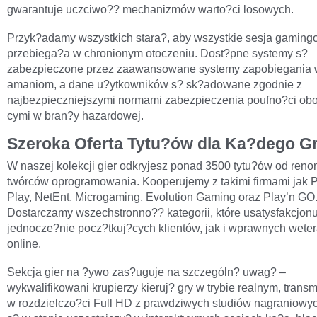
gwarantuje uczciwo?? mechanizmów warto?ci losowych.
Przyk?adamy wszystkich stara?, aby wszystkie sesja gamin
przebiega?a w chronionym otoczeniu. Dost?pne systemy s?
zabezpieczone przez zaawansowane systemy zapobiegania
amaniom, a dane u?ytkowników s? sk?adowane zgodnie z
najbezpieczniejszymi normami zabezpieczenia poufno?ci ob
cymi w bran?y hazardowej.
Szeroka Oferta Tytu?ów dla Ka?dego G
W naszej kolekcji gier odkryjesz ponad 3500 tytu?ów od re
twórców oprogramowania. Kooperujemy z takimi firmami jak 
Play, NetEnt, Microgaming, Evolution Gaming oraz Play’n GO
Dostarczamy wszechstronno?? kategorii, które usatysfakcjon
jednocze?nie pocz?tkuj?cych klientów, jak i wprawnych wete
online.
Sekcja gier na ?ywo zas?uguje na szczególn? uwag? –
wykwalifikowani krupierzy kieruj? gry w trybie realnym, trans
w rozdzielczo?ci Full HD z prawdziwych studiów nagraniowy