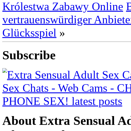
Królestwa Zabawy Online
B
vertrauenswürdiger Anbieter
Glücksspiel
»
Subscribe
About Extra Sensual Ad