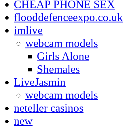
CHEAP PHONE SEX
flooddefenceexpo.co.uk
imlive
webcam models
Girls Alone
Shemales
LiveJasmin
webcam models
neteller casinos
new