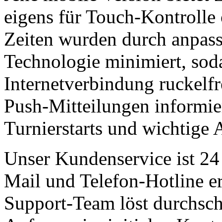
eigens für Touch-Kontrolle
Zeiten wurden durch anpas
Technologie minimiert, soda
Internetverbindung ruckelfr
Push-Mitteilungen informie
Turnierstarts und wichtige
Unser Kundenservice ist 24
Mail und Telefon-Hotline e
Support-Team löst durchsch