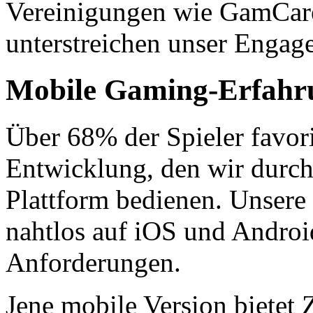
Vereinigungen wie GamCar
unterstreichen unser Engage
Mobile Gaming-Erfahru
Über 68% der Spieler favori
Entwicklung, den wir durch 
Plattform bedienen. Unsere 
nahtlos auf iOS und Andro
Anforderungen.
Jene mobile Version bietet 