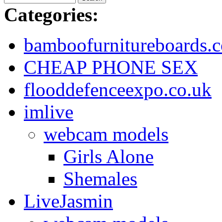
Categories:
bamboofurnitureboards.c
CHEAP PHONE SEX
flooddefenceexpo.co.uk
imlive
webcam models
Girls Alone
Shemales
LiveJasmin