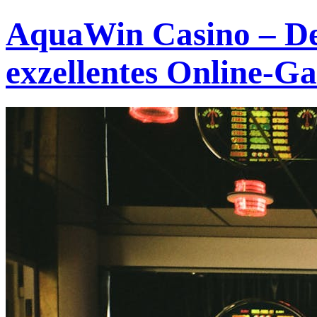
AquaWin Casino – Dei
exzellentes Online-G