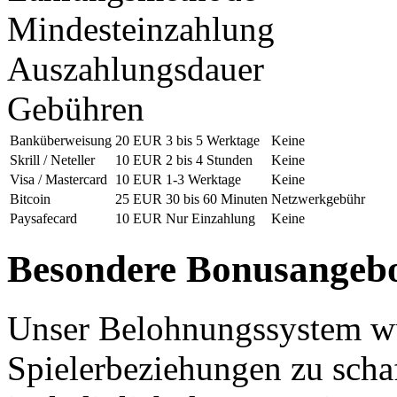
Mindesteinzahlung
Auszahlungsdauer
Gebühren
Banküberweisung
20 EUR
3 bis 5 Werktage
Keine
Skrill / Neteller
10 EUR
2 bis 4 Stunden
Keine
Visa / Mastercard
10 EUR
1-3 Werktage
Keine
Bitcoin
25 EUR
30 bis 60 Minuten
Netzwerkgebühr
Paysafecard
10 EUR
Nur Einzahlung
Keine
Besondere Bonusangebot
Unser Belohnungssystem wu
Spielerbeziehungen zu sch