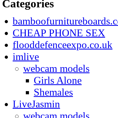
Categories
bamboofurnitureboards.c
CHEAP PHONE SEX
flooddefenceexpo.co.uk
imlive
webcam models
Girls Alone
Shemales
LiveJasmin
webcam models