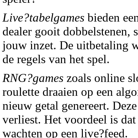
Live?tabelgames
bieden een
dealer gooit dobbelstenen, 
jouw inzet. De uitbetaling 
de regels van het spel.
RNG?games
zoals online sl
roulette draaien op een algo
nieuw getal genereert. Deze
verliest. Het voordeel is dat
wachten op een live?feed.