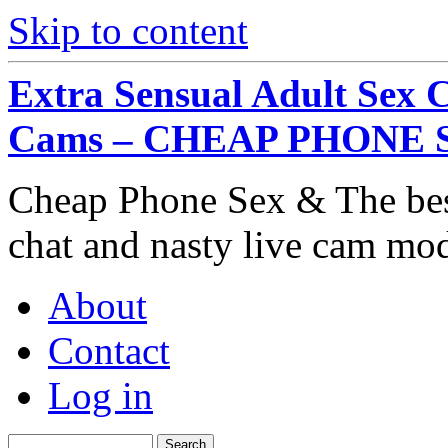
Skip to content
Extra Sensual Adult Sex 
Cams – CHEAP PHONE 
Cheap Phone Sex & The best
chat and nasty live cam mo
About
Contact
Log in