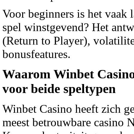
Voor beginners is het vaak 
spel winstgevend? Het antwo
(Return to Player), volatili
bonusfeatures.
Waarom Winbet Casino e
voor beide speltypen
Winbet Casino heeft zich ge
meest betrouwbare casino N