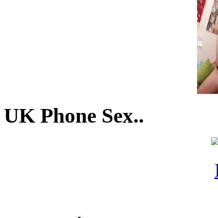
UK Phone Sex..