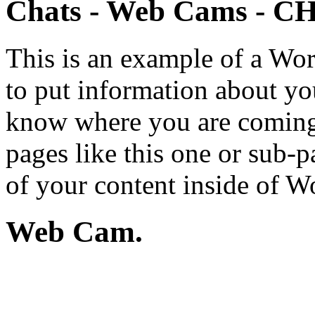
Chats - Web Cams - 
This is an example of a Wor
to put information about you
know where you are coming
pages like this one or sub-
of your content inside of W
Web Cam.