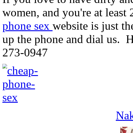
women, and you're at least 
phone sex
website is just t
up the phone and dial us. H
273-0947
Na