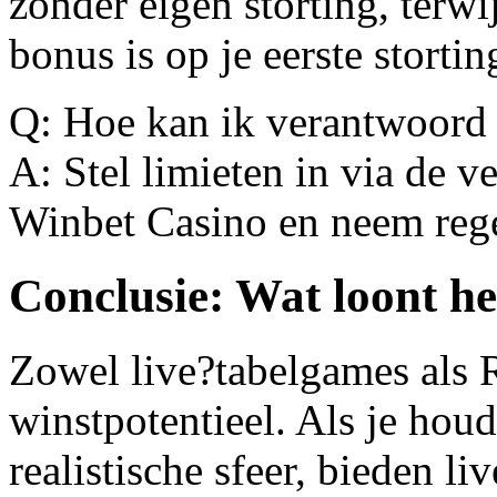
zonder eigen storting, ter
bonus is op je eerste stortin
Q: Hoe kan ik verantwoord 
A: Stel limieten in via de 
Winbet Casino en neem reg
Conclusie: Wat loont he
Zowel live?tabelgames als
winstpotentieel. Als je houd
realistische sfeer, bieden l