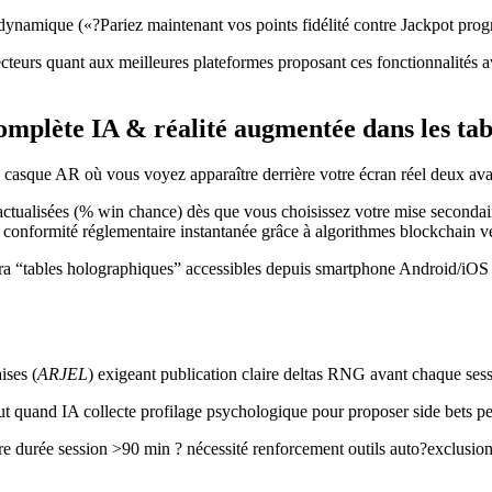
on dynamique («?Pariez maintenant vos points fidélité contre Jackpot 
cteurs quant aux meilleures plateformes proposant ces fonctionnalités 
omplète IA & réalité augmentée dans les tabl
casque AR où vous voyez apparaître derrière votre écran réel deux avatar
 actualisées (% win chance) dès que vous choisissez votre mise secondai
conformité réglementaire instantanée grâce à algorithmes blockchain vér
 “tables holographiques” accessibles depuis smartphone Android/iOS vi
ises (
ARJEL
) exigeant publication claire deltas RNG avant chaque sess
 quand IA collecte profilage psychologique pour proposer side bets pe
tre durée session >90 min ? nécessité renforcement outils auto?exclusi