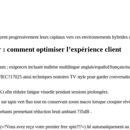
ent progressivement leurs capitaux vers ces environnements hybrides 
 : comment optimiser l’expérience client
um ; exigences incluant maîtrise multilingue anglais/español/français/m
/IEC?17025 ainsi techniques oratoires TV style pour garder conversatio
 afin réduire fatigue visuelle pendant sessions prolongées.
r tapis vert fluo tout en conservant zoom macro lorsque croupier révèl
orbants permettant réduction bruit ambiant ?35dB .
(«?Vous avez reçu votre premier free spin?!?») lié automatiquement au 