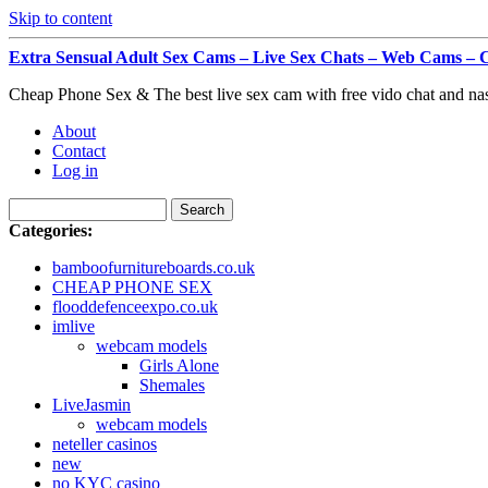
Skip to content
Extra Sensual Adult Sex Cams – Live Sex Chats – Web Cam
Cheap Phone Sex & The best live sex cam with free vido chat and na
About
Contact
Log in
Categories:
bamboofurnitureboards.co.uk
CHEAP PHONE SEX
flooddefenceexpo.co.uk
imlive
webcam models
Girls Alone
Shemales
LiveJasmin
webcam models
neteller casinos
new
no KYC casino