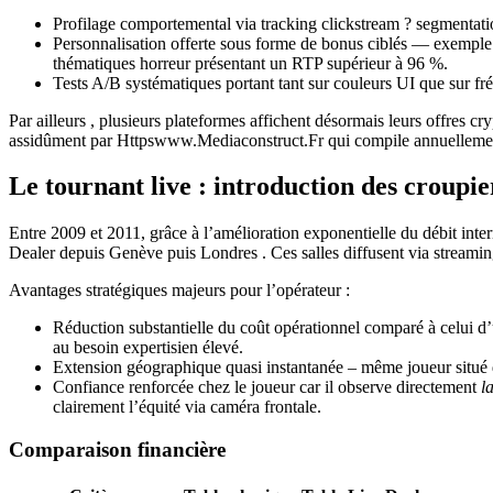
Profilage comportemental via tracking clickstream ? segmentatio
Personnalisation offerte sous forme de bonus ciblés — exemple ré
thématiques horreur présentant un RTP supérieur à 96 %.
Tests A/B systématiques portant tant sur couleurs UI que sur f
Par ailleurs , plusieurs plateformes affichent désormais leurs offres 
assidûment par Httpswww.Mediaconstruct.Fr qui compile annuellement 
Le tournant live : introduction des croupie
Entre 2009 et 2011, grâce à l’amélioration exponentielle du débit i
Dealer depuis Genève puis Londres . Ces salles diffusent via streamin
Avantages stratégiques majeurs pour l’opérateur :
Réduction substantielle du coût opérationnel comparé à celui d’
au besoin expertisien élevé.
Extension géographique quasi instantanée – même joueur situé da
Confiance renforcée chez le joueur car il observe directement
l
clairement l’équité via caméra frontale.
Comparaison financière