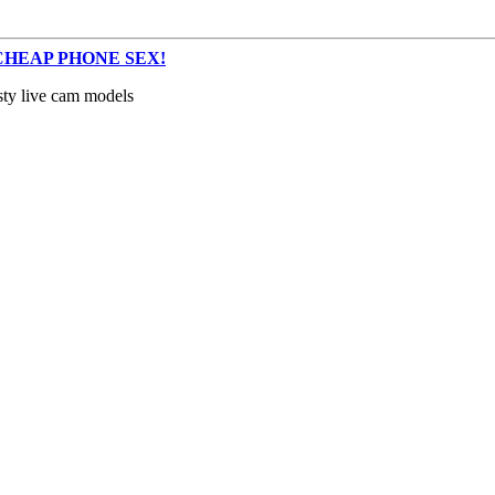
s – CHEAP PHONE SEX!
sty live cam models