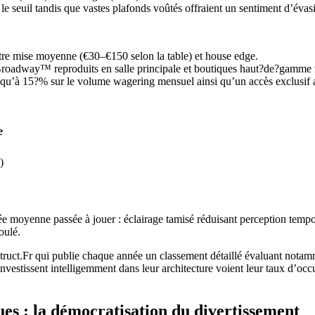
 le seuil tandis que vastes plafonds voûtés offraient un sentiment d’évas
ntre mise moyenne (€30–€150 selon la table) et house edge.
 Broadway™ reproduits en salle principale et boutiques haut?de?gamme 
u’à 15?% sur le volume wagering mensuel ainsi qu’un accès exclusif aux
e
)
rée moyenne passée à jouer : éclairage tamisé réduisant perception temp
oulé.
uct.Fr qui publie chaque année un classement détaillé évaluant notamme
investissent intelligemment dans leur architecture voient leur taux d’o
s : la démocratisation du divertissement