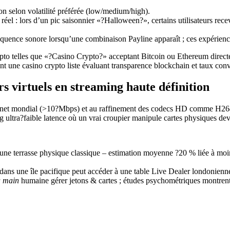
n selon volatilité préférée (low/medium/high).
el : lors d’un pic saisonnier «?Halloween?», certains utilisateurs rece
réquence sonore lorsqu’une combinaison Payline apparaît ; ces expérien
crypto telles que «?Casino Crypto?» acceptant Bitcoin ou Ethereum direc
une casino crypto liste évaluant transparence blockchain et taux conv
rs virtuels en streaming haute définition
nternet mondial (>10?Mbps) et au raffinement des codecs HD comme H264/
g ultra?faible latence où un vrai croupier manipule cartes physiques de
une terrasse physique classique – estimation moyenne ?20 % liée à moin
ns une île pacifique peut accéder à une table Live Dealer londonienne sa
a main
humaine gérer jetons & cartes ; études psychométriques montre