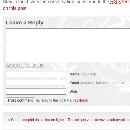
Stay in touch with the conversation, subscribe to the
fee
RSS
on this post
.
Leave a Reply
Some HTML is OK
Name
(required)
Email
(required, but never shared)
Web
or, reply to this post via
trackback
.
«
Guide complet du casino en ligne – Tout ce que vous devez savoir avant de