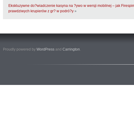
Ekskluzywne do?wiadczenie kasyna na ?ywo w wersji mobilnej – jak Firespi
prawdziwych krupierów z gr? w podró?y
»
Proudly powered by
WordPress
and
Carrington
.