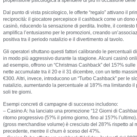
propensione psicologica a spendere di più in occasione delle 
Dal punto di vista psicologico, le offerte “regalo” attivano il pri
reciprocità: il giocatore percepisce il cashback come un dono 
casinò, riducendo la sensazione di perdita. Inoltre, il contesto 
amplifica l’entusiasmo per le promozioni, creando un’associa
positiva tra il periodo natalizio e il divertimento al tavolo.
Gli operatori sfruttano questi fattori calibrando le percentuali 
in modo più aggressivo durante la stagione. Alcuni casinò onli
ad esempio, offrono un “Christmas Cashback” del 15?% sulle 
nette accumulate tra il 20 e il 31 dicembre, con un tetto massi
€300. Altri, invece, introducono un “Turbo Cashback” per le sl
natalizio, aumentando la percentuale al 18?% ma limitando il 
soli tre giorni.
Esempi concreti di campagne di successo includono:
– Casino A: ha lanciato una promozione “12 Giorni di Cashba
ritorno progressivo (5?% il primo giorno, fino al 15?% l’ultimo)
(gross merchandise volume) è cresciuto del 28?% rispetto al
precedente, mentre il churn è sceso del 4?%.