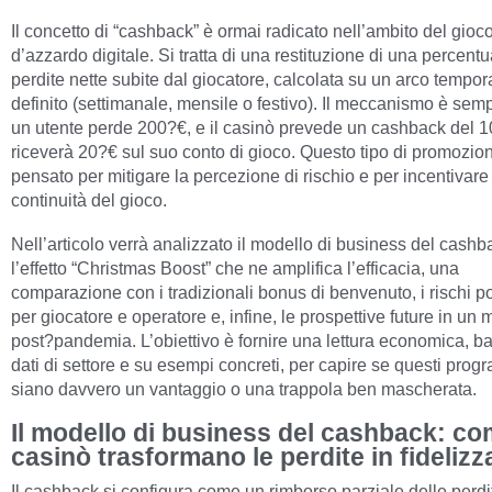
Il concetto di “cashback” è ormai radicato nell’ambito del gioc
d’azzardo digitale. Si tratta di una restituzione di una percentu
perdite nette subite dal giocatore, calcolata su un arco tempor
definito (settimanale, mensile o festivo). Il meccanismo è semp
un utente perde 200?€, e il casinò prevede un cashback del 
riceverà 20?€ sul suo conto di gioco. Questo tipo di promozio
pensato per mitigare la percezione di rischio e per incentivare
continuità del gioco.
Nell’articolo verrà analizzato il modello di business del cashb
l’effetto “Christmas Boost” che ne amplifica l’efficacia, una
comparazione con i tradizionali bonus di benvenuto, i rischi po
per giocatore e operatore e, infine, le prospettive future in un 
post?pandemia. L’obiettivo è fornire una lettura economica, b
dati di settore e su esempi concreti, per capire se questi prog
siano davvero un vantaggio o una trappola ben mascherata.
Il modello di business del cashback: co
casinò trasformano le perdite in fideliz
Il cashback si configura come un rimborso parziale delle perdit