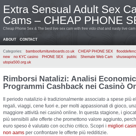
Extra Sensual Adult Sex C
Cams – CHEAP PHONE S
Cheap Phone Sex & The best live sex cam with free vido chat and nasty live ca
ABOUT
CONTACT
Categories:
bamboofurnitureboards.co.uk
CHEAP PHONE SEX
flooddefen
new
no KYC casino
PHONE SEX
public
Shemale Web Cam
shuswapring
utopia500.org.uk
Rimborsi Natalizi: Analisi Economic
Programmi Cashback nei Casinò On
Il periodo natalizio è tradizionalmente associato a spese più e
regali, viaggi, cene fuori e, per molti appassionati di gioco, un
maggiore attività nei casinò online. In questa stagione, i gioca
più sensibili alle offerte che promettono valore aggiunto, perc
euro speso è valutato con occhio critico. Scopri i
migliori casi
non aams
per confrontare le offerte più redditizie.