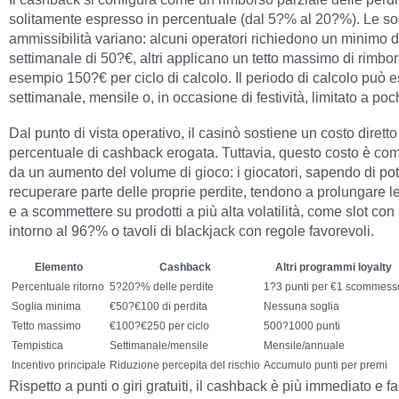
solitamente espresso in percentuale (dal 5?% al 20?%). Le sog
ammissibilità variano: alcuni operatori richiedono un minimo d
settimanale di 50?€, altri applicano un tetto massimo di rimbo
esempio 150?€ per ciclo di calcolo. Il periodo di calcolo può 
settimanale, mensile o, in occasione di festività, limitato a poch
Dal punto di vista operativo, il casinò sostiene un costo diretto 
percentuale di cashback erogata. Tuttavia, questo costo è c
da un aumento del volume di gioco: i giocatori, sapendo di pot
recuperare parte delle proprie perdite, tendono a prolungare l
e a scommettere su prodotti a più alta volatilità, come slot co
intorno al 96?% o tavoli di blackjack con regole favorevoli.
Elemento
Cashback
Altri programmi loyalty
Percentuale ritorno
5?20?% delle perdite
1?3 punti per €1 scommess
Soglia minima
€50?€100 di perdita
Nessuna soglia
Tetto massimo
€100?€250 per ciclo
500?1000 punti
Tempistica
Settimanale/mensile
Mensile/annuale
Incentivo principale
Riduzione percepita del rischio
Accumulo punti per premi
Rispetto a punti o giri gratuiti, il cashback è più immediato e f