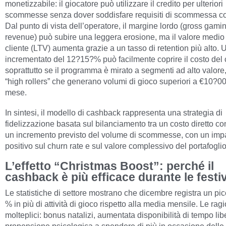
monetizzabile: il giocatore può utilizzare il credito per ulteriori
scommesse senza dover soddisfare requisiti di scommessa c
Dal punto di vista dell’operatore, il margine lordo (gross gami
revenue) può subire una leggera erosione, ma il valore medio
cliente (LTV) aumenta grazie a un tasso di retention più alto.
incrementato del 12?15?% può facilmente coprire il costo del
soprattutto se il programma è mirato a segmenti ad alto valore
“high rollers” che generano volumi di gioco superiori a €10?00
mese.
In sintesi, il modello di cashback rappresenta una strategia di
fidelizzazione basata sul bilanciamento tra un costo diretto con
un incremento previsto del volume di scommesse, con un imp
positivo sul churn rate e sul valore complessivo del portafoglio 
L’effetto “Christmas Boost”: perché il
cashback è più efficace durante le festiv
Le statistiche di settore mostrano che dicembre registra un pi
% in più di attività di gioco rispetto alla media mensile. Le rag
molteplici: bonus natalizi, aumentata disponibilità di tempo li