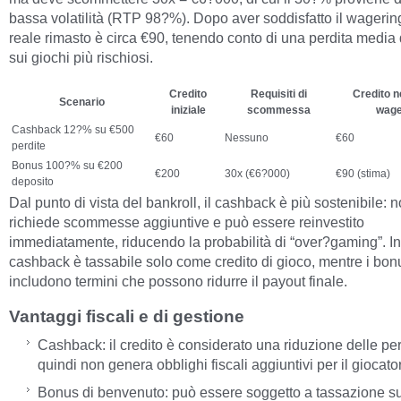
bassa volatilità (RTP 98?%). Dopo aver soddisfatto il wagering,
reale rimasto è circa €90, tenendo conto di una perdita media
sui giochi più rischiosi.
Credito
Requisiti di
Credito n
Scenario
iniziale
scommessa
wage
Cashback 12?% su €500
€60
Nessuno
€60
perdite
Bonus 100?% su €200
€200
30x (€6?000)
€90 (stima)
deposito
Dal punto di vista del bankroll, il cashback è più sostenibile: 
richiede scommesse aggiuntive e può essere reinvestito
immediatamente, riducendo la probabilità di “over?gaming”. Inol
cashback è tassabile solo come credito di gioco, mentre i bo
includono termini che possono ridurre il payout finale.
Vantaggi fiscali e di gestione
Cashback: il credito è considerato una riduzione delle per
quindi non genera obblighi fiscali aggiuntivi per il giocato
Bonus di benvenuto: può essere soggetto a tassazione su