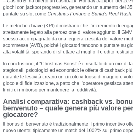
– Casino B: ha offerto un cashback “Holiday Jackpot” del 20?
giochi con jackpot progressivo, generando un aumento del 3
puntate su slot come
Christmas Fortune
e
Santa’s Reel Rush
.
Le metriche chiave (KPI) dimostrano che l’incremento di eng
strettamente legato alla percezione di valore aggiunto. Il GMV 
spesso accompagnato da una leggera crescita del valore med
scommesse (AVB), poiché i giocatori tendono a puntare su gi
alta volatilità, sperando di sfruttare al meglio il credito restituito
In conclusione, il “Christmas Boost” è il risultato di un mix di fat
stagionali, psicologici ed economici: le offerte di cashback pi
durante le festività creano un circolo virtuoso di maggiore vol
gioco e di fidelizzazione, a patto che l’operatore gestisca atte
limiti di rimborso per mantenere la redditività.
Analisi comparativa: cashback vs. bonu
benvenuto – quale genera più valore per 
giocatore?
Il bonus di benvenuto è tradizionalmente il primo incentivo off
nuovo utente: tipicamente un match del 100?% sul primo depos