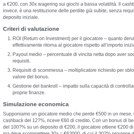
a €200, con 30x wagering sui giochi a bassa volatilità. Il cash
invece, è una restituzione delle perdite già subite, senza requis
deposito iniziale.
Criteri di valutazione
ROI (Return on Investment) per il giocatore – quanto den
effettivamente ritorna al giocatore rispetto all’importo inizi
Payout medio – percentuale di vincita netta dopo aver sod
requisiti.
Requisiti di scommessa – moltiplicatore richiesto per sblo
valore del bonus.
Gestione del bankroll – impatto sulla capacità di controlla
proprie finanze.
Simulazione economica
Supponiamo un giocatore medio che perde €500 in un mese.
cashback del 12?%, riceve €60 di credito. Con un bonus di b
del 100?% su un deposito di €200, il giocatore ottiene €200 di 
ma deve scommettere 30x = €6?000, di cui il 30?% proviene d