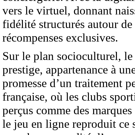
vers le virtuel, donnant na
fidélité structurés autour de
récompenses exclusives.
Sur le plan socioculturel, l
prestige, appartenance à un
promesse d’un traitement pe
française, où les clubs sport
perçus comme des marques de
le jeu en ligne reproduit ce