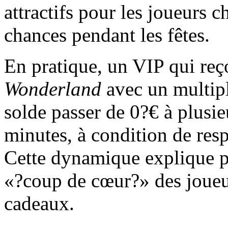
attractifs pour les joueurs 
chances pendant les fêtes.
En pratique, un VIP qui reç
Wonderland
avec un multipl
solde passer de 0?€ à plusi
minutes, à condition de resp
Cette dynamique explique po
«?coup de cœur?» des joueu
cadeaux.