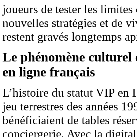
joueurs de tester les limite
nouvelles stratégies et de 
restent gravés longtemps aprè
Le phénomène culturel 
en ligne français
L’histoire du statut VIP en 
jeu terrestres des années 1
bénéficiaient de tables réser
conciergerie. Avec la digital