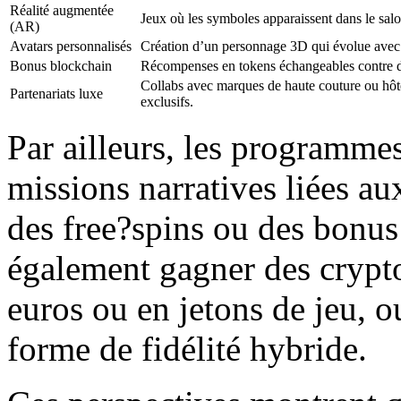
Réalité augmentée
Jeux où les symboles apparaissent dans le sal
(AR)
Avatars personnalisés
Création d’un personnage 3D qui évolue avec l
Bonus blockchain
Récompenses en tokens échangeables contre de
Collabs avec marques de haute couture ou hôt
Partenariats luxe
exclusifs.
Par ailleurs, les programme
missions narratives liées a
des free?spins ou des bonus
également gagner des crypt
euros ou en jetons de jeu, o
forme de fidélité hybride.