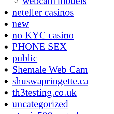
webcam models
neteller casinos
new
no KYC casino
PHONE SEX
public
Shemale Web Cam
shuswapringette.ca
th3testing.co.uk
uncategorized