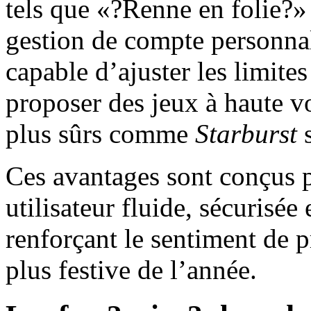
tels que «?Renne en folie?»
gestion de compte personnal
capable d’ajuster les limite
proposer des jeux à haute v
plus sûrs comme
Starburst
s
Ces avantages sont conçus 
utilisateur fluide, sécurisée
renforçant le sentiment de p
plus festive de l’année.