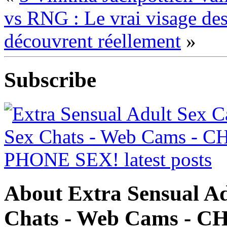
vs RNG : Le vrai visage des
découvrent réellement
»
Subscribe
About Extra Sensual Ad
Chats - Web Cams - 