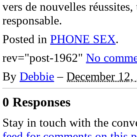
vers de nouvelles réussites,
responsable.
Posted in
PHONE SEX
.
rev="post-1962"
No comme
By
Debbie
–
December 12,
0 Responses
Stay in touch with the conv
feed for comments on this p