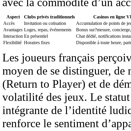
avec la commodité d’un acc
Aspect
Clubs privés traditionnels
Casinos en ligne V
Accès
Invitation ou cotisation
Accumulation de points de je
Avantages
Loges, repas, événements
Bonus sur?mesure, concierge
Interaction
En présentiel
Chat dédié, notifications inst
Flexibilité
Horaires fixes
Disponible à toute heure, part
Les joueurs français perço
moyen de se distinguer, de 
(Return to Player) et de dém
volatilité des jeux. Le statu
intégrante de l’identité lu
renforce le sentiment d’ap