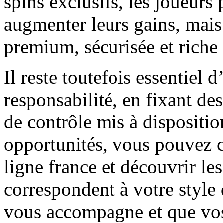
spins exclusifs, les joueur
augmenter leurs gains, mais
premium, sécurisée et riche
Il reste toutefois essentiel 
responsabilité, en fixant des 
de contrôle mis à dispositio
opportunités, vous pouvez c
ligne france et découvrir l
correspondent à votre style
vous accompagne et que vos