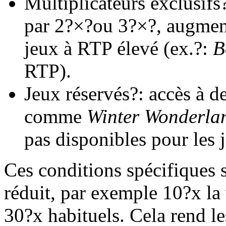
Multiplicateurs exclusifs
par 2?×?ou 3?×?, augmenta
jeux à RTP élevé (ex.?:
B
RTP).
Jeux réservés?: accès à d
comme
Winter Wonderla
pas disponibles pour les 
Ces conditions spécifiques 
réduit, par exemple 10?x la 
30?x habituels. Cela rend le