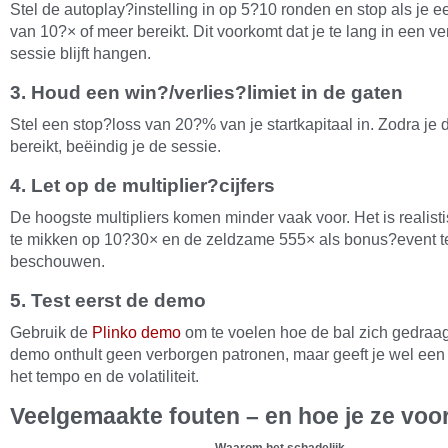
Stel de autoplay?instelling in op 5?10 ronden en stop als je e
van 10?× of meer bereikt. Dit voorkomt dat je te lang in een v
sessie blijft hangen.
3. Houd een win?/verlies?limiet in de gaten
Stel een stop?loss van 20?% van je startkapitaal in. Zodra je 
bereikt, beëindig je de sessie.
4. Let op de multiplier?cijfers
De hoogste multipliers komen minder vaak voor. Het is realist
te mikken op 10?30× en de zeldzame 555× als bonus?event t
beschouwen.
5. Test eerst de demo
Gebruik de
Plinko demo
om te voelen hoe de bal zich gedraag
demo onthult geen verborgen patronen, maar geeft je wel een
het tempo en de volatiliteit.
Veelgemaakte fouten – en hoe je ze vo