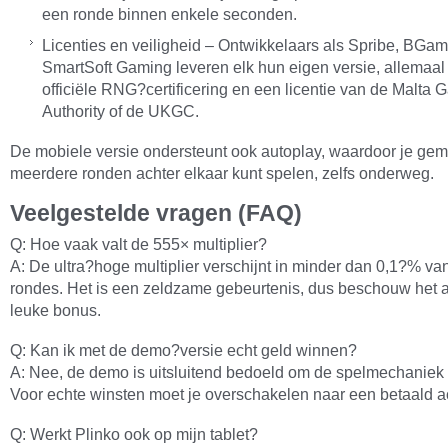
een ronde binnen enkele seconden.
Licenties en veiligheid – Ontwikkelaars als Spribe, BGa
SmartSoft Gaming leveren elk hun eigen versie, allemaal
officiële RNG?certificering en een licentie van de Malta
Authority of de UKGC.
De mobiele versie ondersteunt ook autoplay, waardoor je gem
meerdere ronden achter elkaar kunt spelen, zelfs onderweg.
Veelgestelde vragen (FAQ)
Q: Hoe vaak valt de 555× multiplier?
A: De ultra?hoge multiplier verschijnt in minder dan 0,1?% va
rondes. Het is een zeldzame gebeurtenis, dus beschouw het 
leuke bonus.
Q: Kan ik met de demo?versie echt geld winnen?
A: Nee, de demo is uitsluitend bedoeld om de spelmechaniek t
Voor echte winsten moet je overschakelen naar een betaald a
Q: Werkt Plinko ook op mijn tablet?