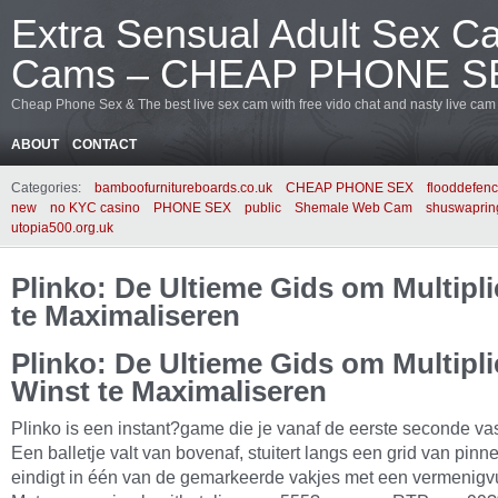
Extra Sensual Adult Sex C
Cams – CHEAP PHONE S
Cheap Phone Sex & The best live sex cam with free vido chat and nasty live ca
ABOUT
CONTACT
Categories:
bamboofurnitureboards.co.uk
CHEAP PHONE SEX
flooddefen
new
no KYC casino
PHONE SEX
public
Shemale Web Cam
shuswapring
utopia500.org.uk
Plinko: De Ultieme Gids om Multipl
te Maximaliseren
Plinko: De Ultieme Gids om Multipli
Winst te Maximaliseren
Plinko is een instant?game die je vanaf de eerste seconde va
Een balletje valt van bovenaf, stuitert langs een grid van pinn
eindigt in één van de gemarkeerde vakjes met een vermenigvu