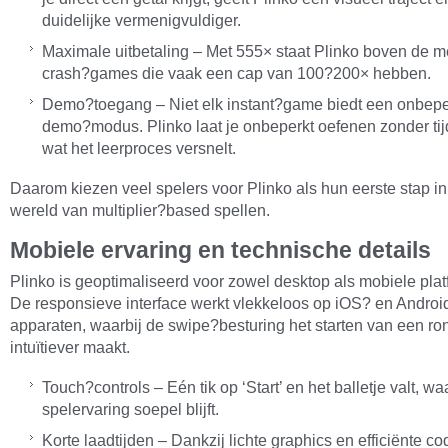
duidelijke vermenigvuldiger.
Maximale uitbetaling – Met 555× staat Plinko boven de 
crash?games die vaak een cap van 100?200× hebben.
Demo?toegang – Niet elk instant?game biedt een onbepe
demo?modus. Plinko laat je onbeperkt oefenen zonder tijd
wat het leerproces versnelt.
Daarom kiezen veel spelers voor Plinko als hun eerste stap in
wereld van multiplier?based spellen.
Mobiele ervaring en technische details
Plinko is geoptimaliseerd voor zowel desktop als mobiele pla
De responsieve interface werkt vlekkeloos op iOS? en Androi
apparaten, waarbij de swipe?besturing het starten van een r
intuïtiever maakt.
Touch?controls – Eén tik op ‘Start’ en het balletje valt, w
spelervaring soepel blijft.
Korte laadtijden – Dankzij lichte graphics en efficiënte cod