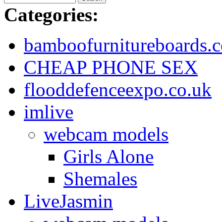
Categories:
bamboofurnitureboards.c
CHEAP PHONE SEX
flooddefenceexpo.co.uk
imlive
webcam models
Girls Alone
Shemales
LiveJasmin