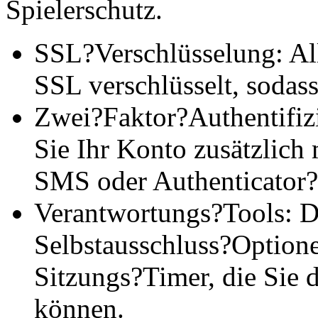
Spielerschutz.
SSL?Verschlüsselung: Al
SSL verschlüsselt, sodass
Zwei?Faktor?Authentifiz
Sie Ihr Konto zusätzlich
SMS oder Authenticator?
Verantwortungs?Tools: Da
Selbstausschluss?Optione
Sitzungs?Timer, die Sie d
können.