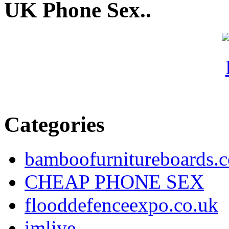
UK Phone Sex..
Categories
bamboofurnitureboards.c
CHEAP PHONE SEX
flooddefenceexpo.co.uk
imlive