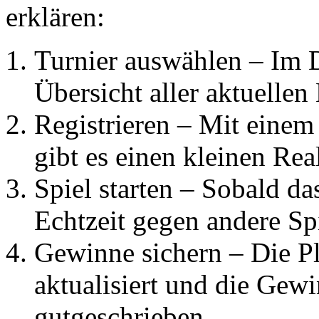
erklären:
Turnier auswählen – Im 
Übersicht aller aktuelle
Registrieren – Mit einem
gibt es einen kleinen Rea
Spiel starten – Sobald da
Echtzeit gegen andere Spi
Gewinne sichern – Die Pl
aktualisiert und die Ge
gutgeschrieben.