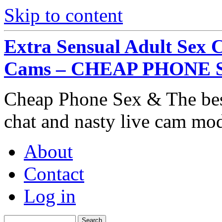
Skip to content
Extra Sensual Adult Sex 
Cams – CHEAP PHONE 
Cheap Phone Sex & The best
chat and nasty live cam mo
About
Contact
Log in