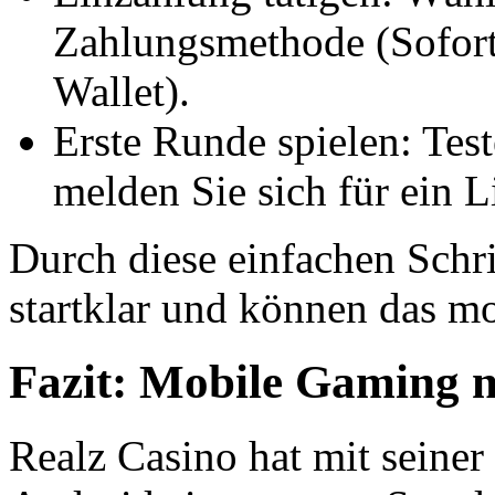
Zahlungsmethode (Sofort
Wallet).
Erste Runde spielen: Tes
melden Sie sich für ein 
Durch diese einfachen Schr
startklar und können das m
Fazit: Mobile Gaming n
Realz Casino hat mit seiner