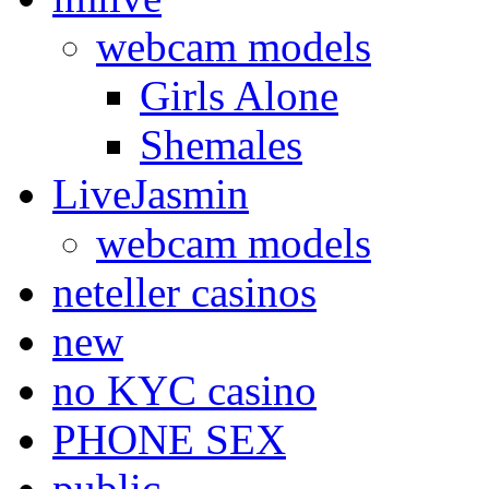
webcam models
Girls Alone
Shemales
LiveJasmin
webcam models
neteller casinos
new
no KYC casino
PHONE SEX
public