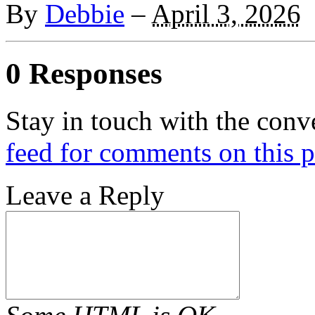
By
Debbie
–
April 3, 2026
0 Responses
Stay in touch with the conv
feed for comments on this p
Leave a Reply