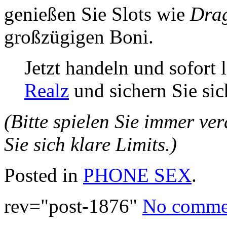
genießen Sie Slots wie
Dra
großzügigen Boni.
Jetzt handeln und sofort 
Realz
und sichern Sie si
(Bitte spielen Sie immer v
Sie sich klare Limits.)
Posted in
PHONE SEX
.
rev="post-1876"
No comme