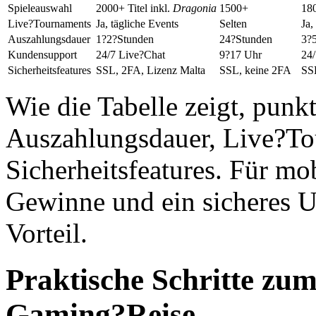
Spieleauswahl
2000+ Titel inkl.
Dragonia
1500+
18
Live?Tournaments
Ja, tägliche Events
Selten
Ja,
Auszahlungsdauer
1?2?Stunden
24?Stunden
3?
Kundensupport
24/7 Live?Chat
9?17 Uhr
24/
Sicherheitsfeatures
SSL, 2FA, Lizenz Malta
SSL, keine 2FA
SS
Wie die Tabelle zeigt, punk
Auszahlungsdauer, Live?T
Sicherheitsfeatures. Für mob
Gewinne und ein sicheres Um
Vorteil.
Praktische Schritte zum
Gaming?Reise