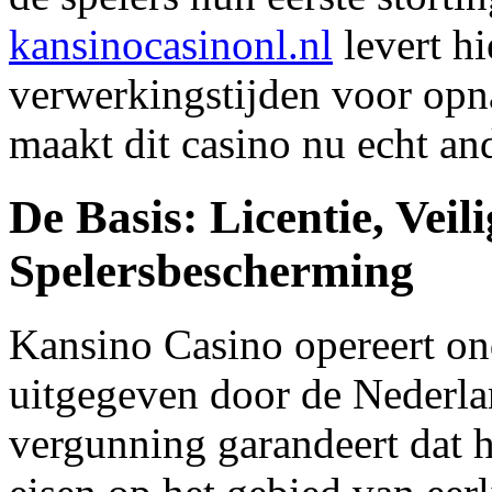
kansinocasinonl.nl
levert hi
verwerkingstijden voor opn
maakt dit casino nu echt an
De Basis: Licentie, Veil
Spelersbescherming
Kansino Casino opereert on
uitgegeven door de Nederla
vergunning garandeert dat h