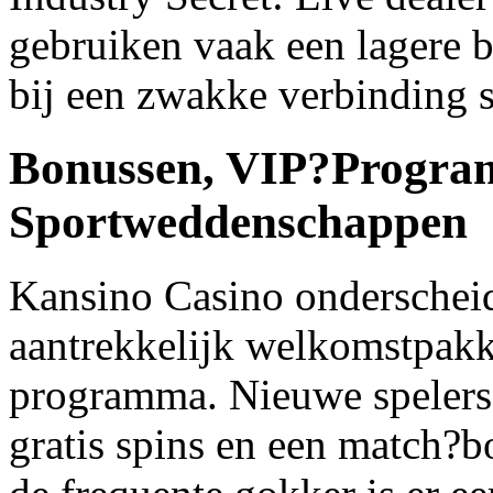
gebruiken vaak een lagere b
bij een zwakke verbinding st
Bonussen, VIP?Progra
Sportweddenschappen
Kansino Casino onderscheid
aantrekkelijk welkomstpakk
programma. Nieuwe spelers
gratis spins en een match?b