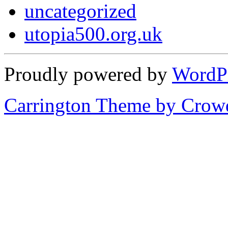
uncategorized
utopia500.org.uk
Proudly powered by
WordP
Carrington Theme by Crowd