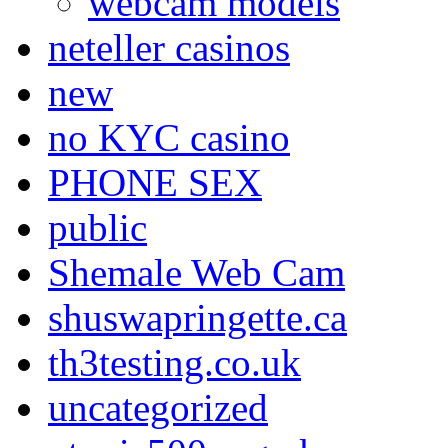
webcam models
neteller casinos
new
no KYC casino
PHONE SEX
public
Shemale Web Cam
shuswapringette.ca
th3testing.co.uk
uncategorized