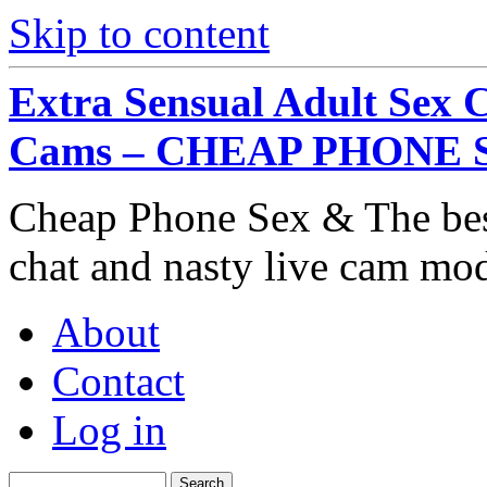
Skip to content
Extra Sensual Adult Sex 
Cams – CHEAP PHONE 
Cheap Phone Sex & The best
chat and nasty live cam mo
About
Contact
Log in