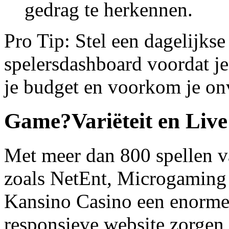
gedrag te herkennen.
Pro Tip: Stel een dagelijkse 
spelersdashboard voordat je
je budget en voorkom je on
Game?Variëteit en Live
Met meer dan 800 spellen 
zoals NetEnt, Microgaming
Kansino Casino een enorme
responsieve website zorgen e