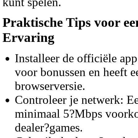
kunt spelen.
Praktische Tips voor e
Ervaring
Installeer de officiële ap
voor bonussen en heeft 
browserversie.
Controleer je netwerk: E
minimaal 5?Mbps voorkom
dealer?games.