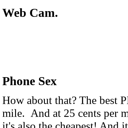
Web Cam.
Phone Sex
How about that? The best
mile. And at 25 cents per m
it's also the cheapest! And it