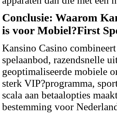
apparaten dan die met een n
Conclusie: Waarom Kan
is voor Mobiel?First Sp
Kansino Casino combineert 
spelaanbod, razendsnelle ui
geoptimaliseerde mobiele 
sterk VIP?programma, spor
scala aan betaalopties maakt
bestemming voor Nederlands