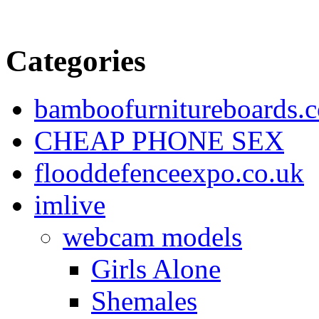
Categories
bamboofurnitureboards.c
CHEAP PHONE SEX
flooddefenceexpo.co.uk
imlive
webcam models
Girls Alone
Shemales