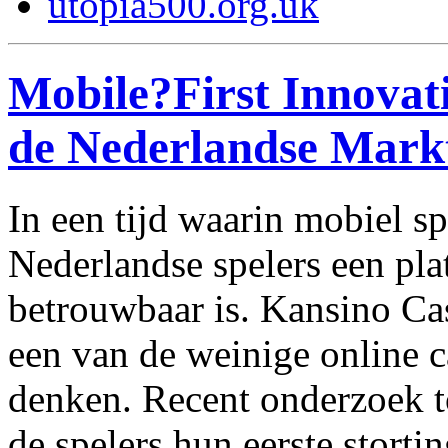
utopia500.org.uk
Mobile?First Innovat
de Nederlandse Mark
In een tijd waarin mobiel s
Nederlandse spelers een pla
betrouwbaar is. Kansino Cas
een van de weinige online ca
denken. Recent onderzoek 
de spelers hun eerste storti