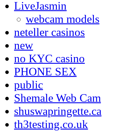
LiveJasmin
webcam models
neteller casinos
new
no KYC casino
PHONE SEX
public
Shemale Web Cam
shuswapringette.ca
th3testing.co.uk