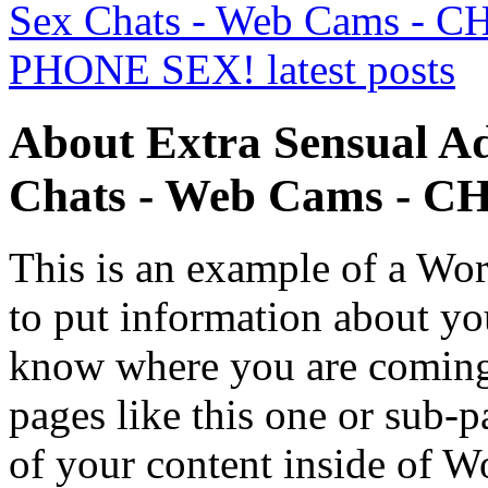
About Extra Sensual Ad
Chats - Web Cams - 
This is an example of a Wor
to put information about you
know where you are coming
pages like this one or sub-
of your content inside of W