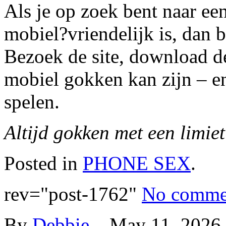
Als je op zoek bent naar een
mobiel?vriendelijk is, dan 
Bezoek de site, download de
mobiel gokken kan zijn – e
spelen.
Altijd gokken met een limiet
Posted in
PHONE SEX
.
rev="post-1762"
No comme
By
Debbie
–
May 11, 2026