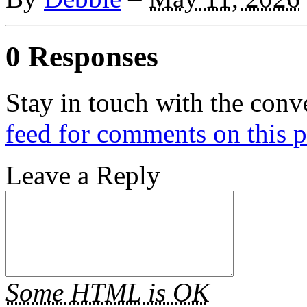
0 Responses
Stay in touch with the conv
feed for comments on this p
Leave a Reply
Some HTML is OK