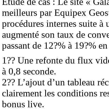
Étude de cas : Le site « Gal
meilleurs par Equipex Geosu
procédures internes suite à
augmenté son taux de conve
passant de 12?% à 19?% en t
1?? Une refonte du flux vid
à 0,8 seconde.
2?? L’ajout d’un tableau ré
clairement les conditions r
bonus live.