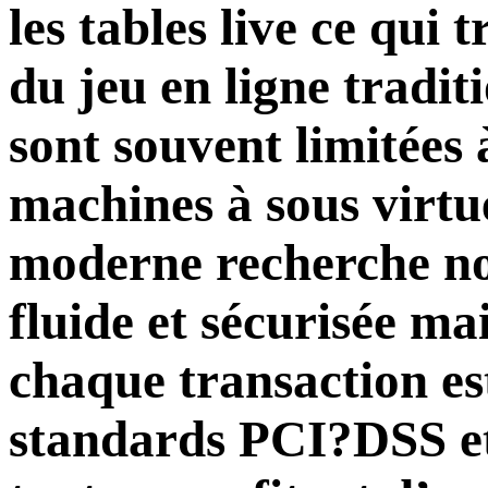
les tables live ce qui
du jeu en ligne tradit
sont souvent limitées 
machines à sous virtue
moderne recherche no
fluide et sécurisée ma
chaque transaction es
standards PCI?DSS e