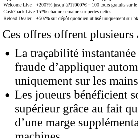
Welcome Live
+200?% jusqu’à?1?000?€ + 100 tours gratuits sur le
Cash?back Live
15?% chaque semaine sur pertes nettes
Reload Dealer
+50?% sur dépôt quotidien utilisé uniquement sur bl
Ces offres offrent plusieurs 
La traçabilité instantané
fraude d’appliquer autom
uniquement sur les mains
Les joueurs bénéficient 
supérieur grâce au fait qu
d’une marge supplémenta
machines.