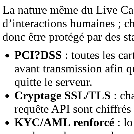
La nature même du Live Ca
d’interactions humaines ; c
donc être protégé par des st
PCI?DSS
: toutes les ca
avant transmission afin 
quitte le serveur.
Cryptage SSL/TLS
: ch
requête API sont chiffr
KYC/AML renforcé
: lo