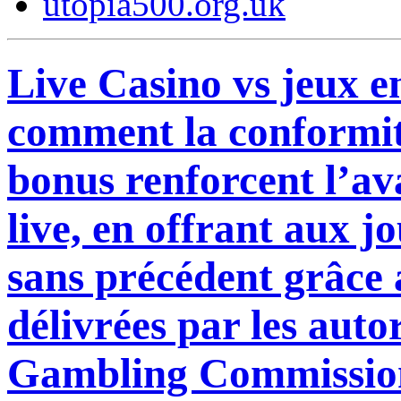
utopia500.org.uk
Live Casino vs jeux en
comment la conformité
bonus renforcent l’av
live, en offrant aux 
sans précédent grâce a
délivrées par les auto
Gambling Commission