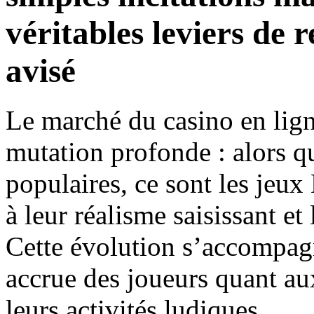
véritables leviers de 
avisé
Le marché du casino en lig
mutation profonde : alors qu
populaires, ce sont les jeux
à leur réalisme saisissant et
Cette évolution s’accompag
accrue des joueurs quant au
leurs activités ludiques.