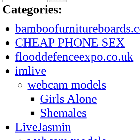
Categories:
bamboofurnitureboards.c
CHEAP PHONE SEX
flooddefenceexpo.co.uk
imlive
webcam models
Girls Alone
Shemales
LiveJasmin