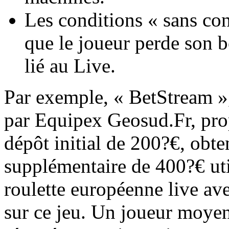
Les conditions « sans con
que le joueur perde son 
lié au Live.
Par exemple, « BetStream »,
par Equipex Geosud.Fr, pro
dépôt initial de 200?€, obt
supplémentaire de 400?€ uti
roulette européenne live a
sur ce jeu. Un joueur moye