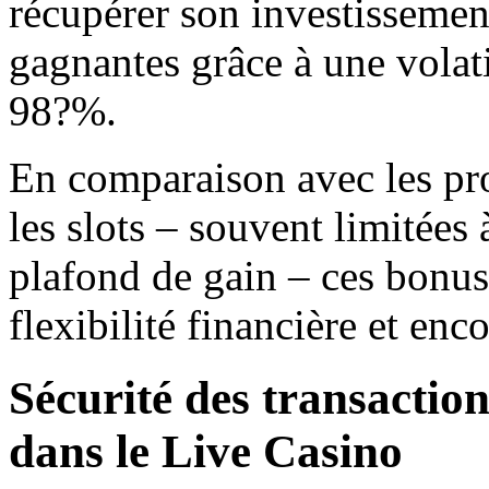
récupérer son investissement
gagnantes grâce à une volat
98?%.
En comparaison avec les pro
les slots – souvent limitées 
plafond de gain – ces bonus
flexibilité financière et enc
Sécurité des transaction
dans le Live Casino