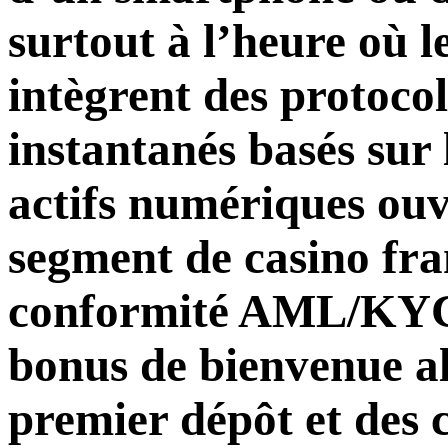
surtout à l’heure où l
intègrent des protoco
instantanés basés sur 
actifs numériques ouv
segment de casino fra
conformité AML/KYC 
bonus de bienvenue a
premier dépôt et des 