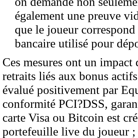
on demande non seulement
également une preuve vid
que le joueur correspond 
bancaire utilisé pour dépo
Ces mesures ont un impact di
retraits liés aux bonus acti
évalué positivement par Eq
conformité PCI?DSS, garanti
carte Visa ou Bitcoin est cr
portefeuille live du joueur ; 