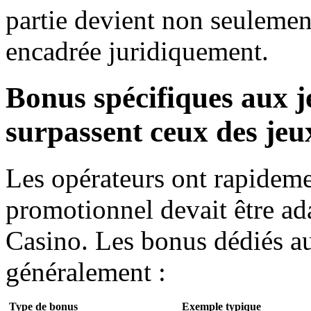
partie devient non seulemen
encadrée juridiquement.
Bonus spécifiques aux j
surpassent ceux des jeu
Les opérateurs ont rapidem
promotionnel devait être ad
Casino. Les bonus dédiés a
généralement :
Type de bonus
Exemple typique