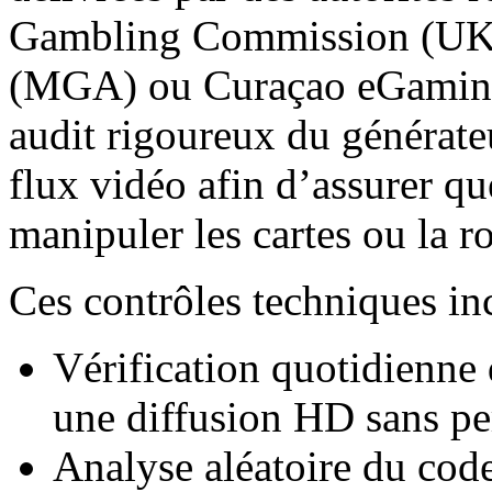
Gambling Commission (UKG
(MGA) ou Curaçao eGaming
audit rigoureux du générate
flux vidéo afin d’assurer qu
manipuler les cartes ou la ro
Ces contrôles techniques i
Vérification quotidienne 
une diffusion HD sans pe
Analyse aléatoire du code