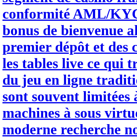
conformité AML/KYC 
bonus de bienvenue a
premier dépôt et des 
les tables live ce qui
du jeu en ligne tradit
sont souvent limitées 
machines à sous virtue
moderne recherche no