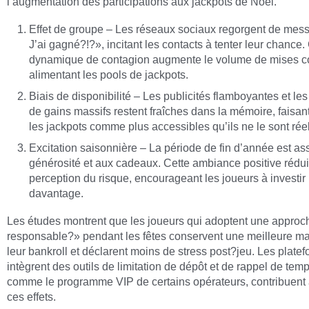
l’augmentation des participations aux jackpots de Noël.
Effet de groupe – Les réseaux sociaux regorgent de mes
J’ai gagné?!?», incitant les contacts à tenter leur chance.
dynamique de contagion augmente le volume de mises co
alimentant les pools de jackpots.
Biais de disponibilité – Les publicités flamboyantes et les
de gains massifs restent fraîches dans la mémoire, faisant
les jackpots comme plus accessibles qu’ils ne le sont rée
Excitation saisonnière – La période de fin d’année est as
générosité et aux cadeaux. Cette ambiance positive réduit
perception du risque, encourageant les joueurs à investir
davantage.
Les études montrent que les joueurs qui adoptent une approc
responsable?» pendant les fêtes conservent une meilleure maî
leur bankroll et déclarent moins de stress post?jeu. Les plate
intègrent des outils de limitation de dépôt et de rappel de temp
comme le programme VIP de certains opérateurs, contribuent 
ces effets.