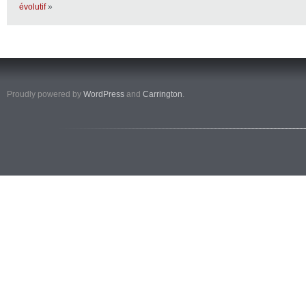
évolutif
»
Proudly powered by
WordPress
and
Carrington
.