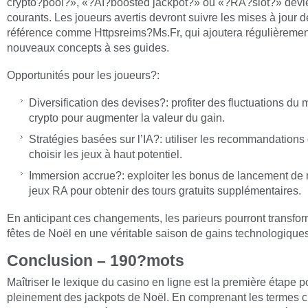
crypto?pool?», «?AI?boosted jackpot?» ou «?RA?slot?» devi
courants. Les joueurs avertis devront suivre les mises à jour d
référence comme Httpsreims?Ms.Fr, qui ajoutera régulièremen
nouveaux concepts à ses guides.
Opportunités pour les joueurs?:
Diversification des devises?: profiter des fluctuations du
crypto pour augmenter la valeur du gain.
Stratégies basées sur l’IA?: utiliser les recommandations 
choisir les jeux à haut potentiel.
Immersion accrue?: exploiter les bonus de lancement de
jeux RA pour obtenir des tours gratuits supplémentaires.
En anticipant ces changements, les parieurs pourront transfor
fêtes de Noël en une véritable saison de gains technologiques
Conclusion – 190?mots
Maîtriser le lexique du casino en ligne est la première étape po
pleinement des jackpots de Noël. En comprenant les termes c