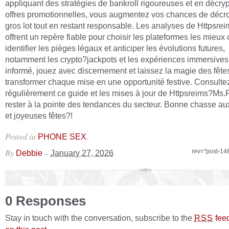
appliquant des stratégies de bankroll rigoureuses et en décryp
offres promotionnelles, vous augmentez vos chances de décro
gros lot tout en restant responsable. Les analyses de Httpsre
offrent un repère fiable pour choisir les plateformes les mieux
identifier les pièges légaux et anticiper les évolutions futures,
notamment les crypto?jackpots et les expériences immersives
informé, jouez avec discernement et laissez la magie des fête
transformer chaque mise en une opportunité festive. Consulte
régulièrement ce guide et les mises à jour de Httpsreims?Ms.
rester à la pointe des tendances du secteur. Bonne chasse au
et joyeuses fêtes?!
Posted in
.
PHONE SEX
By
–
rev="post-14
Debbie
January 27, 2026
0 Responses
Stay in touch with the conversation, subscribe to the
fee
RSS