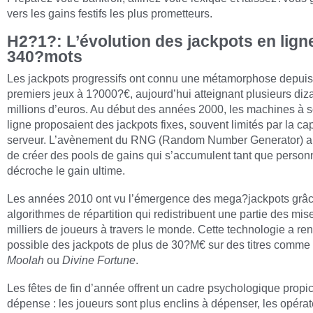
vers les gains festifs les plus prometteurs.
H2?1?: L’évolution des jackpots en lign
340?mots
Les jackpots progressifs ont connu une métamorphose depuis
premiers jeux à 1?000?€, aujourd’hui atteignant plusieurs diz
millions d’euros. Au début des années 2000, les machines à 
ligne proposaient des jackpots fixes, souvent limités par la ca
serveur. L’avènement du RNG (Random Number Generator) a
de créer des pools de gains qui s’accumulent tant que person
décroche le gain ultime.
Les années 2010 ont vu l’émergence des mega?jackpots grâc
algorithmes de répartition qui redistribuent une partie des mis
milliers de joueurs à travers le monde. Cette technologie a re
possible des jackpots de plus de 30?M€ sur des titres comme
Moolah
ou
Divine Fortune
.
Les fêtes de fin d’année offrent un cadre psychologique propic
dépense : les joueurs sont plus enclins à dépenser, les opéra