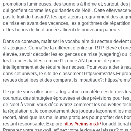
promotions lumineuses, des tournois à thème et, surtout, des 
qui gonflent comme les guirlandes de Noël. Cette effervescen
pas le fruit du hasard?: les opérateurs programment des augm
de mise en avant des vacances, les algorithmes de répartition 
et les bonus de fin d’année attirent de nouveaux parieurs.
Dans ce contexte, maîtriser le vocabulaire du secteur devient 
stratégique. Connaître la différence entre un RTP élevé et une 
élevée, savoir décoder les exigences de mise (wagering) ou id
les licences fiables comme l’licence ANJ permet de jouer
intelligemment et de réduire les risques. Pour vous aider à na
dans cet univers, le site de classement Httpsreims?Ms.Fr pro
revues détaillées et des comparatifs impartiaux?: https://reims?
Ce guide vous offre une cartographie complète des termes les
courants, des stratégies éprouvées et des prévisions pour les
de Noël à venir. Vous découvrirez comment les nouvelles tec
la régulation et le comportement des joueurs façonnent les m
record, ainsi que les meilleures pratiques pour profiter des bo
restant responsable. Explore
https://reims-ms.fr/
for additional 
Préparez votre bankroll, affinez votre lexique et laissez?vous 