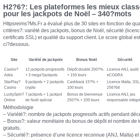
H2?6?: Les plateformes les mieux clas
pour les jackpots de Noël – 340?mots
Httpsreims?Ms.Fr a évalué plus de 30 sites en fonction de qua
critères?: variété des jackpots, bonus de Noël, sécurité (licen
certificats SSL) et qualité du support client. Le score global es
ci?dessous.
Site
Variété de jackpots
Bonus Noël
Sécurité
Casino?
12 jackpots progressifs
Dépôt doublé 200?%
Licence ANJ, audit
Astra
+ 3 mega?jackpots
+ 150 tours
eCOGRA
StarPlay?
9 jackpots + 2 jackpots
Cashback 15?% +
Licence Malta, SSL
Casino
crypto
100 tours
256?bit
LuckySpin?
7 jackpots + 1 jackpot
Bonus de bienvenue
Licence ANJ, jeu
Online
de Noël spécial
250?% + 200 tours
responsable intégr
Méthodologie
– Variété?: nombre de jackpots progressifs actifs pendant dé
– Bonus?: valeur monétaire du bonus de dépôt et nombre de t
gratuits.
– Sécurité?: présence d’une licence reconnue (ANJ, Malta) et