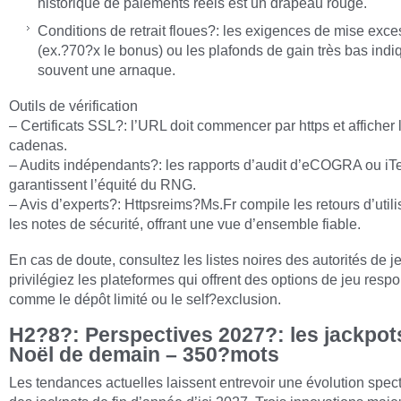
historique de paiements réels est un drapeau rouge.
Conditions de retrait floues?: les exigences de mise exce
(ex.?70?x le bonus) ou les plafonds de gain très bas indi
souvent une arnaque.
Outils de vérification
– Certificats SSL?: l’URL doit commencer par https et afficher 
cadenas.
– Audits indépendants?: les rapports d’audit d’eCOGRA ou iT
garantissent l’équité du RNG.
– Avis d’experts?: Httpsreims?Ms.Fr compile les retours d’utili
les notes de sécurité, offrant une vue d’ensemble fiable.
En cas de doute, consultez les listes noires des autorités de je
privilégiez les plateformes qui offrent des options de jeu resp
comme le dépôt limité ou le self?exclusion.
H2?8?: Perspectives 2027?: les jackpot
Noël de demain – 350?mots
Les tendances actuelles laissent entrevoir une évolution spec