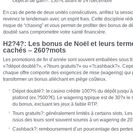
Objectif de gain?: 150?€ avant le 24?décembre
En cas de perte de deux unités consécutives, arrêtez la sessio
revenez le lendemain avec un esprit frais. Cette discipline rédu
risque de “chasing” et vous permet de profiter des bonus de d
doublé sans compromettre votre santé financière.
H2?4?: Les bonus de Noël et leurs term
cachés – 260?mots
Les promotions de fin d’année sont souvent emballées sous 
«?dépot doublé?», «?tours gratuits?» ou «?cashback?». Cep
chaque offre comporte des exigences de mise (wagering) qui
transformer un bonus alléchant en piège coûteux.
Dépot doublé?: le casino crédite 100?% du dépôt jusqu’à
plafond (ex.?500?€). Le wagering typique est de 30?x le
du bonus, excluant les jeux à faible RTP.
Tours gratuits?: généralement limités à certains slots. Les
issus des tours sont souvent soumis à un wagering de 20
Cashback?: remboursement d’un pourcentage des pertes