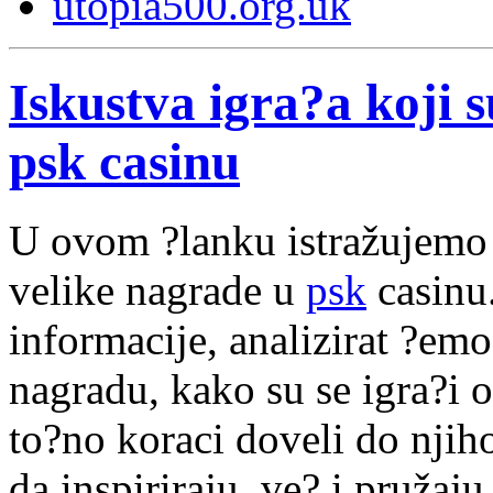
utopia500.org.uk
Iskustva igra?a koji s
psk casinu
U ovom ?lanku istražujemo i
velike nagrade u
psk
casinu.
informacije, analizirat ?emo
nagradu, kako su se igra?i o
to?no koraci doveli do nji
da inspiriraju, ve? i pružaju