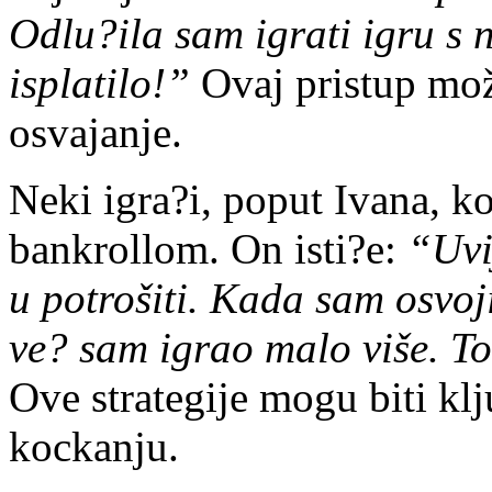
Odlu?ila sam igrati igru s 
isplatilo!”
Ovaj pristup mož
osvajanje.
Neki igra?i, poput Ivana, ko
bankrollom. On isti?e:
“Uvi
u potrošiti. Kada sam osvo
ve? sam igrao malo više. To
Ove strategije mogu biti kl
kockanju.