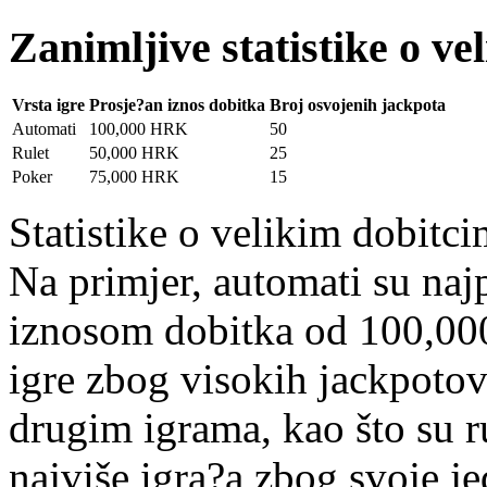
Zanimljive statistike o v
Vrsta igre
Prosje?an iznos dobitka
Broj osvojenih jackpota
Automati
100,000 HRK
50
Rulet
50,000 HRK
25
Poker
75,000 HRK
15
Statistike o velikim dobitci
Na primjer, automati su naj
iznosom dobitka od 100,000
igre zbog visokih jackpotov
drugim igrama, kao što su ru
najviše igra?a zbog svoje j