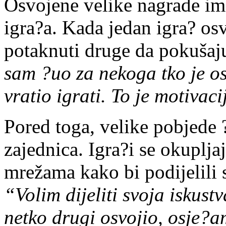
Osvojene velike nagrade ima
igra?a. Kada jedan igra? os
potaknuti druge da pokušaj
sam ?uo za nekoga tko je o
vratio igrati. To je motivac
Pored toga, velike pobjede 
zajednica. Igra?i se okuplj
mrežama kako bi podijelili s
“Volim dijeliti svoja iskus
netko drugi osvojio, osje?a