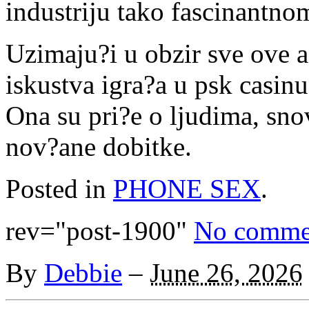
industriju tako fascinantn
Uzimaju?i u obzir sve ove 
iskustva igra?a u psk casi
Ona su pri?e o ljudima, sn
nov?ane dobitke.
Posted in
PHONE SEX
.
rev="post-1900"
No comme
By
Debbie
–
June 26, 2026