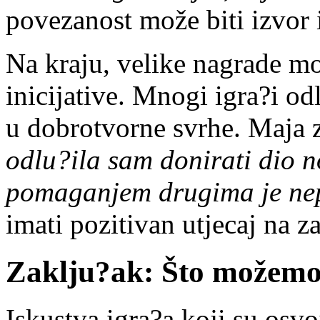
povezanost može biti izvor 
Na kraju, velike nagrade mo
inicijative. Mnogi igra?i od
u dobrotvorne svrhe. Maja 
odlu?ila sam donirati dio n
pomaganjem drugima je nep
imati pozitivan utjecaj na z
Zaklju?ak: Što možemo 
Iskustva igra?a koji su osvo