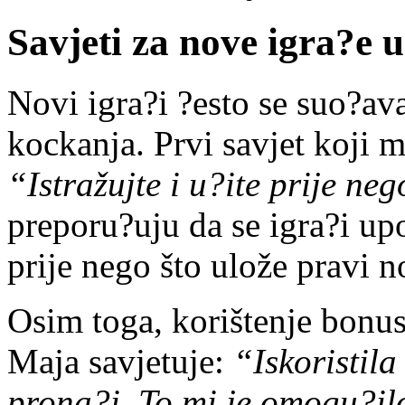
Savjeti za nove igra?e 
Novi igra?i ?esto se suo?ava
kockanja. Prvi savjet koji mn
“Istražujte i u?ite prije neg
preporu?uju da se igra?i upo
prije nego što ulože pravi n
Osim toga, korištenje bonus
Maja savjetuje:
“Iskoristil
prona?i. To mi je omogu?il