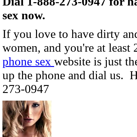
Dial 1-888-273-0947 for ha
sex now.
If you love to have dirty a
women, and you're at least 
phone sex
website is just t
up the phone and dial us. H
273-0947