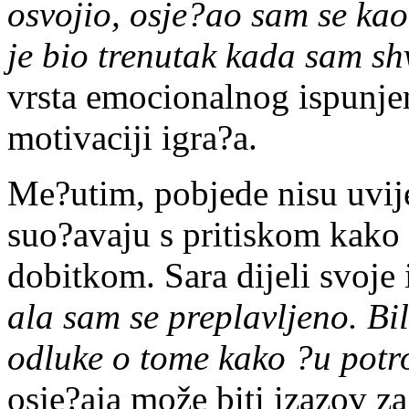
osvojio, osje?ao sam se kao
je bio trenutak kada sam shv
vrsta emocionalnog ispunjen
motivaciji igra?a.
Me?utim, pobjede nisu uvije
suo?avaju s pritiskom kako 
dobitkom. Sara dijeli svoje
ala sam se preplavljeno. Bi
odluke o tome kako ?u potro
osje?aja može biti izazov z