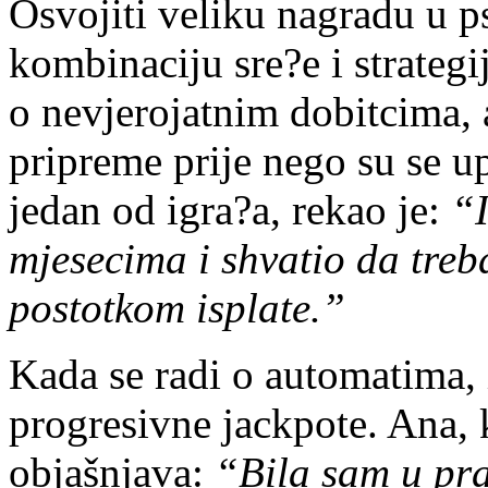
Osvojiti veliku nagradu u p
kombinaciju sre?e i strategi
o nevjerojatnim dobitcima, 
pripreme prije nego su se up
jedan od igra?a, rekao je:
“
mjesecima i shvatio da treb
postotkom isplate.”
Kada se radi o automatima, i
progresivne jackpote. Ana, 
objašnjava:
“Bila sam u pr