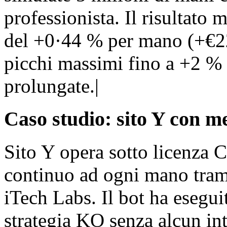
professionista. Il risultato 
del +0·44 % per mano (+€2
picchi massimi fino a +2 %
prolungate.|
Caso studio: sito Y con 
Sito Y opera sotto licenza C
continuo ad ogni mano tram
iTech Labs. Il bot ha esegui
strategia KO senza alcun in