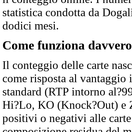
statistica condotta da Doga
dodici mesi.
Come funziona davvero i
Il conteggio delle carte nasc
come risposta al vantaggio i
standard (RTP intorno al?99
Hi?Lo, KO (Knock?Out) e Z
positivi o negativi alle carte
composizione residua del ma