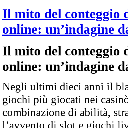
Il mito del conteggio 
online: un’indagine d
Il mito del conteggio 
online: un’indagine d
Negli ultimi dieci anni il b
giochi più giocati nei casin
combinazione di abilità, str
l’avvento di slot e giochi l