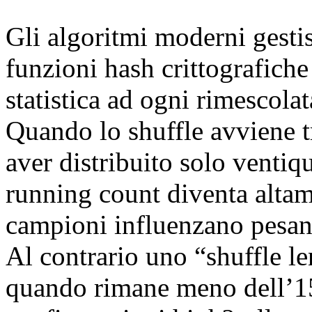
Gli algoritmi moderni gesti
funzioni hash crittografich
statistica ad ogni rimescolat
Quando lo shuffle avviene 
aver distribuito solo venti
running count diventa altam
campioni influenzano pesan
Al contrario uno “shuffle l
quando rimane meno dell’15