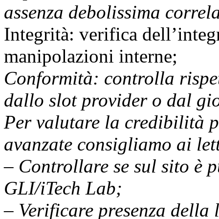
assenza debolissima correla
Integrità: verifica dell’inte
manipolazioni interne;
Conformità: controlla rispet
dallo slot provider o dal gi
Per valutare la credibilità 
avanzate consigliamo ai lett
– Controllare se sul sito è 
GLI/iTech Lab;
– Verificare presenza dell