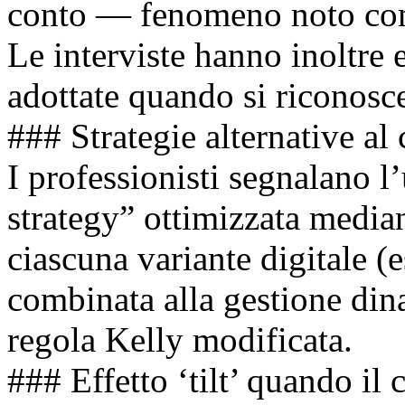
conto — fenomeno noto com
Le interviste hanno inoltre e
adottate quando si riconoscev
### Strategie alternative al
I professionisti segnalano l
strategy” ottimizzata media
ciascuna variante digitale (e
combinata alla gestione dina
regola Kelly modificata.
### Effetto ‘tilt’ quando il