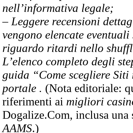
nell’informativa legale;
– Leggere recensioni detta
vengono elencate eventuali 
riguardo ritardi nello shuf
L’elenco completo degli ste
guida “Come scegliere Siti
portale
.
(Nota editoriale: 
riferimenti ai
migliori casin
Dogalize.Com, inclusa una 
AAMS
.)