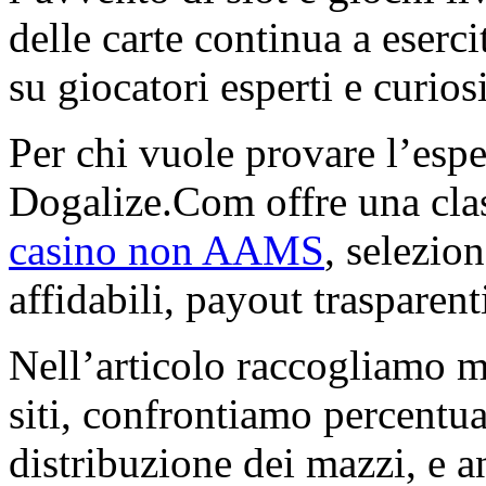
delle carte continua a eserc
su giocatori esperti e curiosi
Per chi vuole provare l’esp
Dogalize.Com offre una clas
casino non AAMS
, selezio
affidabili, payout trasparent
Nell’articolo raccogliamo mi
siti, confrontiamo percentual
distribuzione dei mazzi, e an