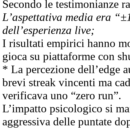
Secondo le testimonianze ra
L’aspettativa media era “±
dell’esperienza live;
I risultati empirici hanno 
gioca su piattaforme con sh
* La percezione dell’edge 
brevi streak vincenti ma ca
verificava uno “zero run”.
L’impatto psicologico si man
aggressiva delle puntate do