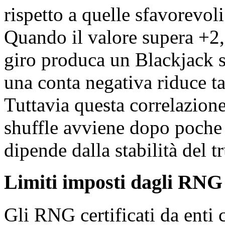
rispetto a quelle sfavorevoli
Quando il valore supera +2, 
giro produca un Blackjack 
una conta negativa riduce ta
Tuttavia questa correlazione
shuffle avviene dopo poche 
dipende dalla stabilità del t
Limiti imposti dagli RNG c
Gli RNG certificati da ent