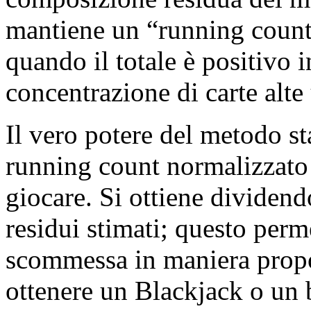
mantiene un “running coun
quando il totale è positivo
concentrazione di carte alte 
Il vero potere del metodo st
running count normalizzato
giocare. Si ottiene dividend
residui stimati; questo perme
scommessa in maniera propor
ottenere un Blackjack o un b