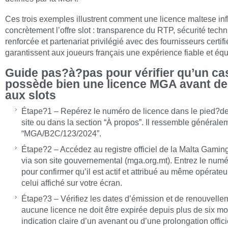
Ces trois exemples illustrent comment une licence maltese in
concrètement l’offre slot : transparence du RTP, sécurité tech
renforcée et partenariat privilégié avec des fournisseurs certifi
garantissent aux joueurs français une expérience fiable et équ
Guide pas?à?pas pour vérifier qu’un ca
possède bien une licence MGA avant de
aux slots
Étape?1 – Repérez le numéro de licence dans le pied?d
site ou dans la section “À propos”. Il ressemble générale
“MGA/B2C/123/2024”.
Étape?2 – Accédez au registre officiel de la Malta Gaming
via son site gouvernemental (mga.org.mt). Entrez le numé
pour confirmer qu’il est actif et attribué au même opérate
celui affiché sur votre écran.
Étape?3 – Vérifiez les dates d’émission et de renouvellem
aucune licence ne doit être expirée depuis plus de six m
indication claire d’un avenant ou d’une prolongation offici