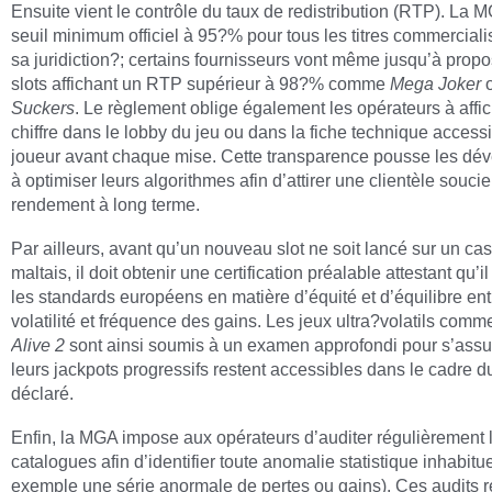
Ensuite vient le contrôle du taux de redistribution (RTP). La M
seuil minimum officiel à 95?% pour tous les titres commercial
sa juridiction?; certains fournisseurs vont même jusqu’à prop
slots affichant un RTP supérieur à 98?% comme
Mega Joker
Suckers
. Le règlement oblige également les opérateurs à affi
chiffre dans le lobby du jeu ou dans la fiche technique access
joueur avant chaque mise. Cette transparence pousse les dé
à optimiser leurs algorithmes afin d’attirer une clientèle souci
rendement à long terme.
Par ailleurs, avant qu’un nouveau slot ne soit lancé sur un ca
maltais, il doit obtenir une certification préalable attestant qu’i
les standards européens en matière d’équité et d’équilibre ent
volatilité et fréquence des gains. Les jeux ultra?volatils com
Alive 2
sont ainsi soumis à un examen approfondi pour s’assu
leurs jackpots progressifs restent accessibles dans le cadre 
déclaré.
Enfin, la MGA impose aux opérateurs d’auditer régulièrement 
catalogues afin d’identifier toute anomalie statistique inhabitue
exemple une série anormale de pertes ou gains). Ces audits r