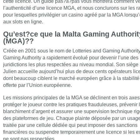
cette licence. Un guide pas?à?pas vous montrera comment vér
l’authenticité d’une licence MGA, et nous conclurons sur les r
pour lesquelles privilégier un casino agréé par la MGA lorsqu
aux slots en ligne.
Qu’est?ce que la Malta Gaming Authorit
(MGA)??
Créée en 2001 sous le nom de Lotteries and Gaming Authority,
Gaming Authority a rapidement évolué pour devenir l’une des
juridictions les plus respectées au niveau mondial. Son siège
Julien accueille aujourd’hui plus de deux cents opérateurs lic
dont beaucoup ciblent le marché européen grâce à la stabilité
offerte par l’Union européenne.
Les missions principales de la MGA se déclinent en trois axes
protéger le joueur contre les pratiques frauduleuses, prévenir 
blanchiment d’argent et assurer une supervision technique ri
des plateformes de jeu. Chaque plainte déposée par un usage
traitée par une cellule dédiée qui peut imposer des sanctions
financières ou suspendre temporairement une licence si les 
ne sont pas respectées.