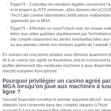
Étape?4 – Consultez les mentions légales concernant l’
et le respect du RTP minimum ; elles doivent citer eCO
iTech Labs comme laboratoires certificateurs indépendan
approuvés par la MGA.
Étape?5 – Effectuez un cross?check avec les revues ext
telles que celles publiées régulièrement par Techinfrance.
site compile notamment les alertes éventuelles liées aux
ou aux plaintes clients non résolues auprès de l’autorité 
En suivant ces cinq points simples vous éliminez quasiment to
lié à un casino non agréé ou frauduleux, tout en conservant la 
profiter pleinement des meilleures machines à sous disponible
marché européen francophone.
Pourquoi privilégier un casino agréé par
MGA lorsqu’on joue aux machines à so
ligne ?
Sécurité financière constitue le premier argument décisif : tou
déposés sont conservés dans des comptes séparés («?trust
accounts?») qui ne peuvent être utilisés pour couvrir les dép