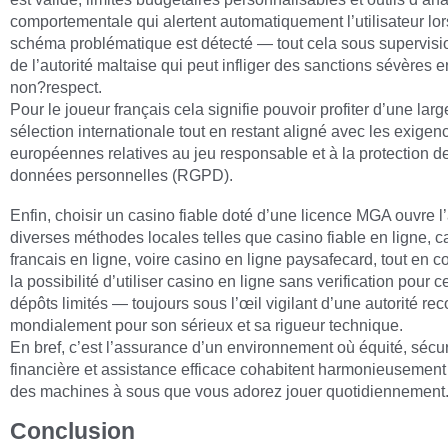
comportementale qui alertent automatiquement l’utilisateur lo
schéma problématique est détecté — tout cela sous supervisio
de l’autorité maltaise qui peut infliger des sanctions sévères 
non?respect.
Pour le joueur français cela signifie pouvoir profiter d’une larg
sélection internationale tout en restant aligné avec les exigen
européennes relatives au jeu responsable et à la protection d
données personnelles (RGPD).
Enfin, choisir un casino fiable doté d’une licence MGA ouvre l
diverses méthodes locales telles que casino fiable en ligne, c
francais en ligne, voire casino en ligne paysafecard, tout en 
la possibilité d’utiliser casino en ligne sans verification pour c
dépôts limités — toujours sous l’œil vigilant d’une autorité re
mondialement pour son sérieux et sa rigueur technique.
En bref, c’est l’assurance d’un environnement où équité, sécur
financière et assistance efficace cohabitent harmonieusement
des machines à sous que vous adorez jouer quotidiennement
Conclusion