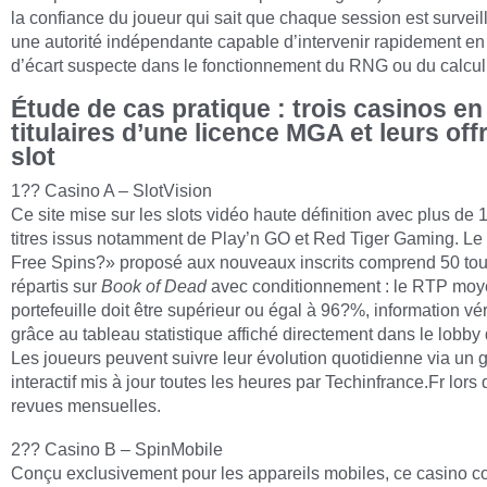
la confiance du joueur qui sait que chaque session est surveil
une autorité indépendante capable d’intervenir rapidement en
d’écart suspecte dans le fonctionnement du RNG ou du calcu
Étude de cas pratique : trois casinos en
titulaires d’une licence MGA et leurs off
slot
1?? Casino A – SlotVision
Ce site mise sur les slots vidéo haute définition avec plus de
titres issus notamment de Play’n GO et Red Tiger Gaming. Le
Free Spins?» proposé aux nouveaux inscrits comprend 50 tour
répartis sur
Book of Dead
avec conditionnement : le RTP moy
portefeuille doit être supérieur ou égal à 96?%, information vér
grâce au tableau statistique affiché directement dans le lobby
Les joueurs peuvent suivre leur évolution quotidienne via un 
interactif mis à jour toutes les heures par Techinfrance.Fr lors
revues mensuelles.
2?? Casino B – SpinMobile
Conçu exclusivement pour les appareils mobiles, ce casino c