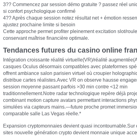
3?? Commencez par session démo gratuite ? passez réel un
si confort psychologique confirmé
4?? Après chaque session notez résultat net + émotion ressen
ajustez prochaine limite si besoin
Cette approche permet profiter pleinement excitation slot/roule
conservant maîtrise financière optimale.
Tendances futures du casino online fra
Intégration croissante réalité virtuelle(VR)/réalité augmenté
casques Oculus désormais compatibles avec plateformes spé
offrent ambiance salon parisien virtuel où croupier holograph
distribue cartes réalistes.Avec VR on observe hausse engag
session moyenne passant parfois >30 min contre <12 min
traditionnellement.Notre radar technologique repère déjà proje
combinant motion capture avatars permettant interactions phy
simulées via capteurs mains.—future proche promet immersio
comparable salle Las Vegas réelle.*
Expansion cryptomonnaies devient quasi incontournable.Sur 
sites nouvelle génération crypto devient monnaie unique acce