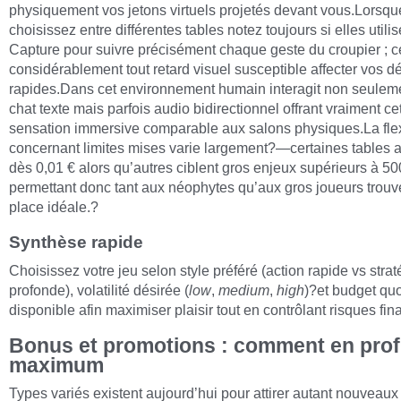
physiquement vos jetons virtuels projetés devant vous.Lorsq
choisissez entre différentes tables notez toujours si elles utili
Capture pour suivre précisément chaque geste du croupier ; ce
considérablement tout retard visuel susceptible affecter vos d
rapides.Dans cet environnement humain interagit non seuleme
chat texte mais parfois audio bidirectionnel offrant vraiment ce
sensation immersive comparable aux salons physiques.La flexi
concernant limites mises varie largement?—certaines tables 
dès 0,01 € alors qu’autres ciblent gros enjeux supérieurs à 50
permettant donc tant aux néophytes qu’aux gros joueurs trouve
place idéale.?
Synthèse rapide
Choisissez votre jeu selon style préféré (action rapide vs strat
profonde), volatilité désirée (
low
,
medium
,
high
)?et budget quo
disponible afin maximiser plaisir tout en contrôlant risques fin
Bonus et promotions : comment en profi
maximum
Types variés existent aujourd’hui pour attirer autant nouveaux 