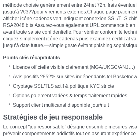
méthode choisie généralement entre 24het 72h, frais éventuels
jusqu’à ?€3??pour virements externes.Chaque page paiement
afficher icône cadenas vert indiquant connexion SSL/TLS chif
RSA2048 bits.Assurez-vous également URL commence bien pa
avant toute saisie confidentielle.Pour vérifier conformité techn
cliquez simplement icône cadenas puis examinez certificat va
jusqu’à date future.—simple geste évitant phishing sophistiqu
Points clés récapitulatifs
Licence officielle visible clairement (MGA/UKGC/ANJ…)
Avis positifs ?85?% sur sites indépendants tel Basketne
Cryptage SSL/TLS actif & politique KYC stricte
Options paiement variées & temps traitement rapides
Support client multicanal disponible jour/nuit
Stratégies de jeu responsable
Le concept “jeu responsable” désigne ensemble mesures visa
prévenir comportements addictifs tout en assurant expérience