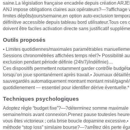
saine.La législation française encadrée depuis création ARJE
ANJ impose obligations claires aux opérateurs?—?affichage vi
limites dépôts/jours/semaine,en option auto-exclusion tempora
définitive accessible depuis tableau bord utilisateur.Tous ces o
doivent être faciles activation directe sans justificatif suppléme
Outils proposés
• Limites quotidiennes/maximales paramétrables manuellemen
Sessions chronométrées affichées temps réel?• Possibilité au
exclusion pendant période définie (24h/7j/indéfinie)…
Ces dispositifs permettent notamment garder contrôle budgéta
lorsqu’on joue spontanément après travail.• Journaux détaillé
sauvegardés automatiquement montrant montant misé/gagné
quotidienement — essentiel pour identifier dérive éventuelle.*
Techniques psychologiques
Adoptez règle “budget fixe”?—?déterminez somme maximale 
semaine/mois avant connexion.Prenez pause toutesles heur
vous êtes victorieux ; cela brise boucle dopamine excessive.• 
méthode “stop loss” similaire bourse?—?arrêtez dès perte ég