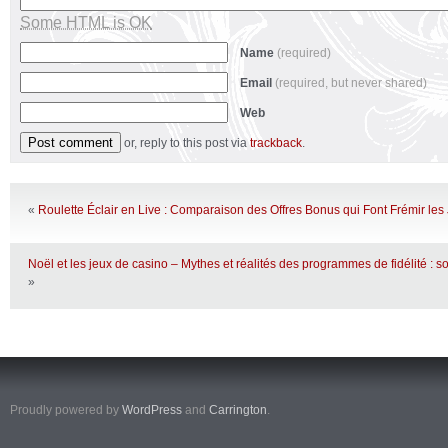
Some HTML is OK
Name
(required)
Email
(required, but never shared)
Web
or, reply to this post via
trackback
.
«
Roulette Éclair en Live : Comparaison des Offres Bonus qui Font Frémir les
Noël et les jeux de casino – Mythes et réalités des programmes de fidélité : so
»
Proudly powered by
WordPress
and
Carrington
.