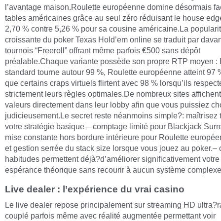
l’avantage maison.Roulette européenne domine désormais fa
tables américaines grâce au seul zéro réduisant le house edg
2,70 % contre 5,26 % pour sa cousine américaine.La populari
croissante du poker Texas Hold’em online se traduit par dava
tournois “Freeroll” offrant même parfois €500 sans dépôt
préalable.Chaque variante possède son propre RTP moyen : 
standard tourne autour 99 %, Roulette européenne atteint 97 
que certains craps virtuels flirtent avec 98 % lorsqu’ils respect
strictement leurs règles optimales.De nombreux sites affichen
valeurs directement dans leur lobby afin que vous puissiez cho
judicieusement.Le secret reste néanmoins simple?: maîtrisez 
votre stratégie basique – comptage limité pour Blackjack Surr
mise constante hors bordure intérieure pour Roulette europée
et gestion serrée du stack size lorsque vous jouez au poker.– 
habitudes permettent déjà?d’améliorer significativement votre
espérance théorique sans recourir à aucun système complexe 
Live dealer : l’expérience du vrai casino
Le live dealer repose principalement sur streaming HD ultra?
couplé parfois même avec réalité augmentée permettant voir