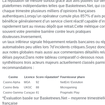
La réputation se mesure surtout grâce aux avis publiés sur de
plateformes indépendantes telles que Basketnews.Net, qui c
chaque trimestre plusieurs milliers d’opinions françaises
authentiques.Lorsqu’un opérateur cumule plus 85?% d’avis posi
bénéficie généralement d’un service client réactif capable d’in
rapidement tant au niveau dépôt que retrait.Cette métrique con
souvent votre première barrière contre leurs pratiques
douteuses.Inversement,
un taux inférieur signale fréquemment retards bancaires ou r
automatisées peu utiles lors ?d’incidents critiques.Soyez donc 
aux notes globales mais aussi aux commentaires détaillés rela
délais payout.Dans notre tableau comparatif ci-dessous nous
synthétisons trois acteurs majeurs actuellement classés parm
recommandations :
Casino
Licence
Score réputation*
Fournisseur phare
Casino Alpha
MGA
92
NetEnt / Evolution
Casino Beta
UKGC
88
Microgaming
Casino Gamma
Curaçao
81
Pragmatic Play
*Évaluation basée sur Basketnews.Net – moyenne trimestriell
française