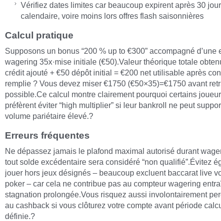
Vérifiez dates limites car beaucoup expirent après 30 jou
calendaire, voire moins lors offres flash saisonnières
Calcul pratique
Supposons un bonus “200 % up to €300” accompagné d’une 
wagering 35x·mise initiale (€50).Valeur théorique totale obte
crédit ajouté + €50 dépôt initial = €200 net utilisable après con
remplie ? Vous devez miser €1750 (€50×35)=€1750 avant retr
possible.Ce calcul montre clairement pourquoi certains joueu
préfèrent éviter “high multiplier” si leur bankroll ne peut suppor
volume pariétaire élevé.?
Erreurs fréquentes
Ne dépassez jamais le plafond maximal autorisé durant wage
tout solde excédentaire sera considéré “non qualifié”.Évitez 
jouer hors jeux désignés – beaucoup excluent baccarat live vo
poker – car cela ne contribue pas au compteur wagering entra
stagnation prolongée.Vous risquez aussi involontairement perd
au cashback si vous clôturez votre compte avant période calcu
définie.?