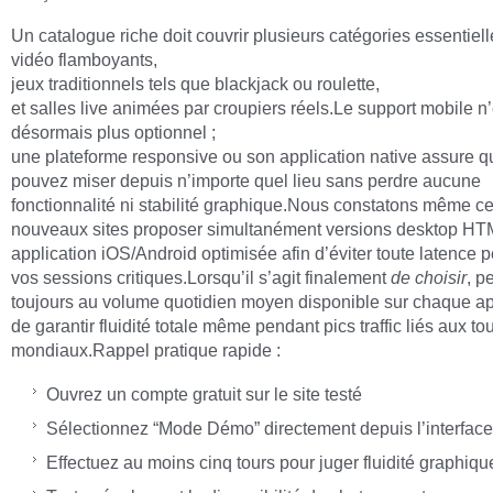
Un catalogue riche doit couvrir plusieurs catégories essentielle
vidéo flamboyants,
jeux traditionnels tels que blackjack ou roulette,
et salles live animées par croupiers réels.Le support mobile n’
désormais plus optionnel ;
une plateforme responsive ou son application native assure 
pouvez miser depuis n’importe quel lieu sans perdre aucune
fonctionnalité ni stabilité graphique.Nous constatons même ce
nouveaux sites proposer simultanément versions desktop H
application iOS/Android optimisée afin d’éviter toute latence 
vos sessions critiques.Lorsqu’il s’agit finalement
de choisir
, p
toujours au volume quotidien moyen disponible sur chaque app
de garantir fluidité totale même pendant pics traffic liés aux to
mondiaux.Rappel pratique rapide :
Ouvrez un compte gratuit sur le site testé
Sélectionnez “Mode Démo” directement depuis l’interface
Effectuez au moins cinq tours pour juger fluidité graphiqu