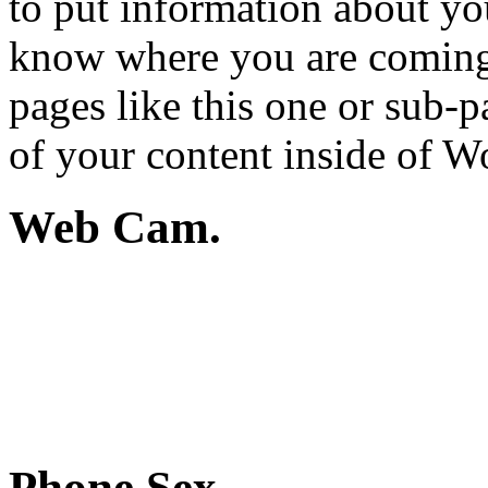
to put information about you
know where you are coming
pages like this one or sub-
of your content inside of W
Web Cam.
Phone Sex