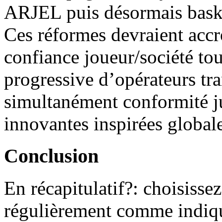
ARJEL puis désormais baske
Ces réformes devraient accr
confiance joueur/société to
progressive d’opérateurs tra
simultanément conformité ju
innovantes inspirées global
Conclusion
En récapitulatif?: choisissez
régulièrement comme indiq