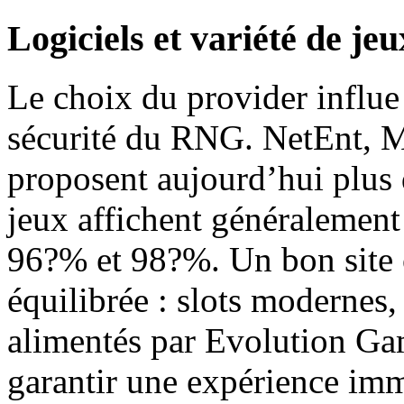
Logiciels et variété de jeu
Le choix du provider influe d
sécurité du RNG. NetEnt, 
proposent aujourd’hui plus d
jeux affichent généralemen
96?% et 98?%. Un bon site 
équilibrée : slots modernes, 
alimentés par Evolution Ga
garantir une expérience imm