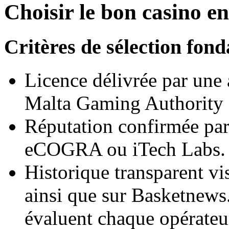
Choisir le bon casino en
Critères de sélection fo
Licence délivrée par une 
Malta Gaming Authorit
Réputation confirmée par
eCOGRA ou iTech Labs.
Historique transparent vis
ainsi que sur Basketnews.
évaluent chaque opérateu