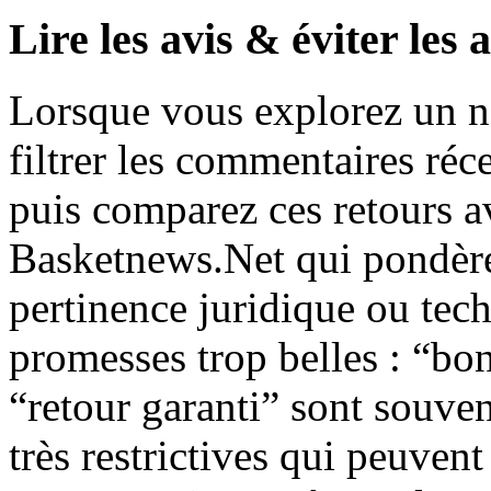
Lire les avis & éviter les
Lorsque vous explorez un 
filtrer les commentaires réc
puis comparez ces retours a
Basketnews.Net qui pondère
pertinence juridique ou tec
promesses trop belles : “bon
“retour garanti” sont souve
très restrictives qui peuvent