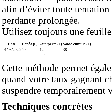
afin d’éviter toute tentatio
perdante prolongée.
Utilisez toujours une feuill
Date
Dépôt (€)
Gain/perte (€)
Solde cumulé (€)
01/03/2026
50
-12
38
…
…
… ? …
Cette méthode permet égale
quand votre taux gagnant ch
suspendre temporairement v
Techniques concrètes