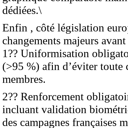
dédiées.\
Enfin , côté législation eur
changements majeurs avant 
1?? Uniformisation obliga
(>95 %) afin d’éviter toute 
membres.
2?? Renforcement obligatoi
incluant validation biométr
des campagnes françaises m