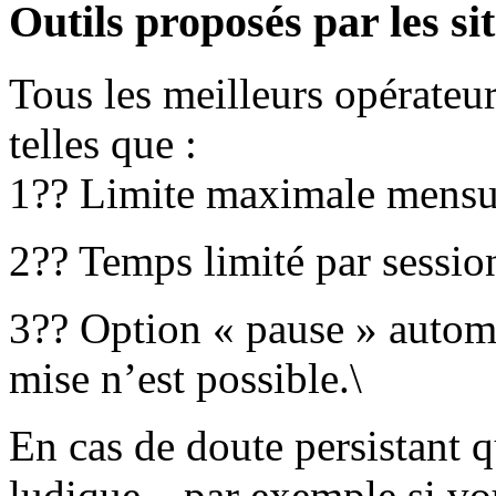
Outils proposés par les si
Tous les meilleurs opérateur
telles que :
1?? Limite maximale mensu
2?? Temps limité par sessio
3?? Option « pause » autom
mise n’est possible.\
En cas de doute persistant 
ludique—par exemple si vou