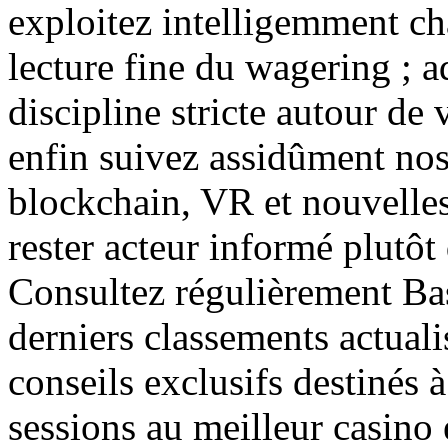
exploitez intelligemment c
lecture fine du wagering ; 
discipline stricte autour de 
enfin suivez assidûment nos
blockchain, VR et nouvelles
rester acteur informé plutôt
Consultez régulièrement Ba
derniers classements actual
conseils exclusifs destinés 
sessions au meilleur casino