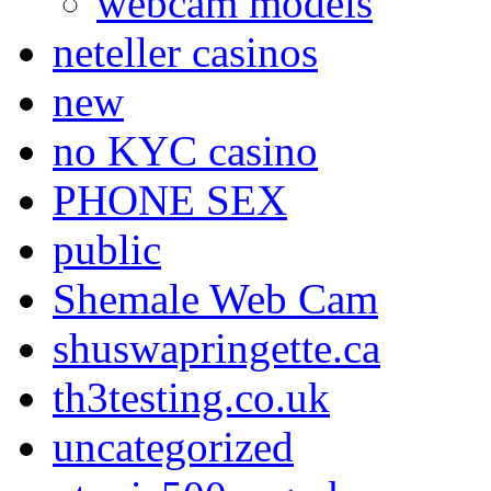
webcam models
neteller casinos
new
no KYC casino
PHONE SEX
public
Shemale Web Cam
shuswapringette.ca
th3testing.co.uk
uncategorized