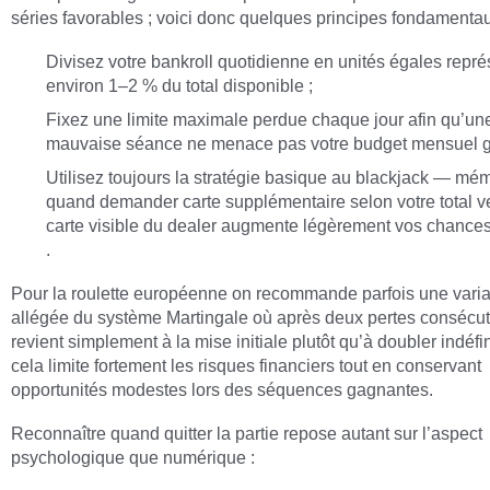
séries favorables ; voici donc quelques principes fondamentau
Divisez votre bankroll quotidienne en unités égales repré
environ 1–2 % du total disponible ;
Fixez une limite maximale perdue chaque jour afin qu’un
mauvaise séance ne menace pas votre budget mensuel gl
Utilisez toujours la stratégie basique au blackjack — mé
quand demander carte supplémentaire selon votre total v
carte visible du dealer augmente légèrement vos chances
.
Pour la roulette européenne on recommande parfois une vari
allégée du système Martingale où après deux pertes consécut
revient simplement à la mise initiale plutôt qu’à doubler indéf
cela limite fortement les risques financiers tout en conservant
opportunités modestes lors des séquences gagnantes.
Reconnaître quand quitter la partie repose autant sur l’aspect
psychologique que numérique :