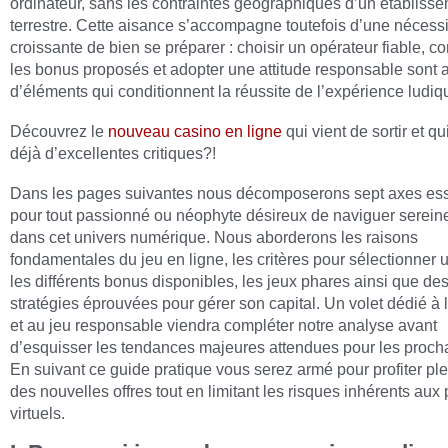
ordinateur, sans les contraintes géographiques d’un établiss
terrestre. Cette aisance s’accompagne toutefois d’une nécessi
croissante de bien se préparer : choisir un opérateur fiable, 
les bonus proposés et adopter une attitude responsable sont 
d’éléments qui conditionnent la réussite de l’expérience ludiq
Découvrez le
nouveau casino en ligne
qui vient de sortir et qu
déjà d’excellentes critiques?!
Dans les pages suivantes nous décomposerons sept axes ess
pour tout passionné ou néophyte désireux de naviguer serei
dans cet univers numérique. Nous aborderons les raisons
fondamentales du jeu en ligne, les critères pour sélectionner un
les différents bonus disponibles, les jeux phares ainsi que de
stratégies éprouvées pour gérer son capital. Un volet dédié à l
et au jeu responsable viendra compléter notre analyse avant
d’esquisser les tendances majeures attendues pour les proch
En suivant ce guide pratique vous serez armé pour profiter pl
des nouvelles offres tout en limitant les risques inhérents aux 
virtuels.