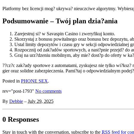
Platformy bez licencji mog? ukrywa? nieuczciwe algorytmy. Wybieraj
Podsumowanie – Twój plan dzia?ania
Zarejestruj si? w Savaspin Casino i zweryfikuj konto.
Skorzystaj z bonusu powitalnego oraz bonusu bez depozytu, ab
Ustal limity depozytów i czasu gry w sekcji odpowiedzialnej gr
Rozpocznij od zak?adów sportowych, a nast?pnie przejd? do 
Graj na urz?dzeniu mobilnym, aby mie? dost?p do oferty w ka
??cz?c zak?ady sportowe z automatami, zyskujesz nie tylko wi?ksz? 
gier oraz solidne zabezpieczenia. Pami?taj o odpowiedzialnym podej?c
Posted in
PHONE SEX
.
rev="post-1793"
No comments
By
Debbie
–
July 29, 2025
0 Responses
Stay in touch with the conversation, subscribe to the
RSS
feed for com