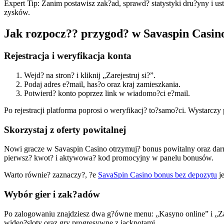
Expert Tip: Zanim postawisz zak?ad, sprawd? statystyki dru?yny i ust
zysków.
Jak rozpocz?? przygod? w Savaspin Casin
Rejestracja i weryfikacja konta
Wejd? na stron? i kliknij „Zarejestruj si?”.
Podaj adres e?mail, has?o oraz kraj zamieszkania.
Potwierd? konto poprzez link w wiadomo?ci e?mail.
Po rejestracji platforma poprosi o weryfikacj? to?samo?ci. Wystarcz
Skorzystaj z oferty powitalnej
Nowi gracze w Savaspin Casino otrzymuj? bonus powitalny oraz dar
pierwsz? kwot? i aktywowa? kod promocyjny w panelu bonusów.
Warto równie? zaznaczy?, ?e
SavaSpin Casino bonus bez depozytu
je
Wybór gier i zak?adów
Po zalogowaniu znajdziesz dwa g?ówne menu: „Kasyno online” i „Z
wideo?sloty oraz gry progresywne z jackpotami.