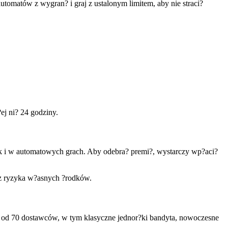
utomatów z wygran? i graj z ustalonym limitem, aby nie straci?
ej ni? 24 godziny.
k i w automatowych grach. Aby odebra? premi?, wystarczy wp?aci?
ez ryzyka w?asnych ?rodków.
 od 70 dostawców, w tym klasyczne jednor?ki bandyta, nowoczesne