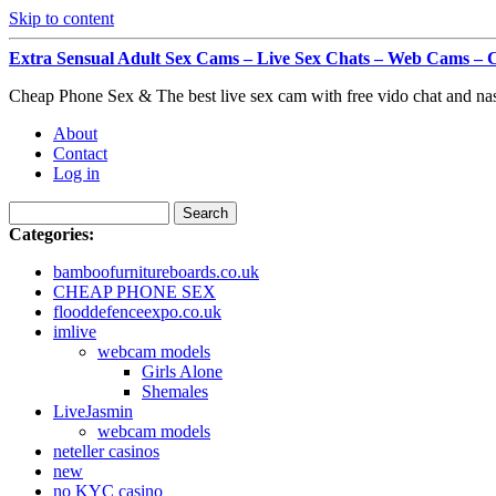
Skip to content
Extra Sensual Adult Sex Cams – Live Sex Chats – Web Cam
Cheap Phone Sex & The best live sex cam with free vido chat and na
About
Contact
Log in
Categories:
bamboofurnitureboards.co.uk
CHEAP PHONE SEX
flooddefenceexpo.co.uk
imlive
webcam models
Girls Alone
Shemales
LiveJasmin
webcam models
neteller casinos
new
no KYC casino