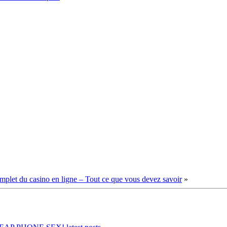
plet du casino en ligne – Tout ce que vous devez savoir
»