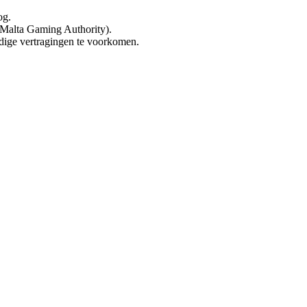
og.
. Malta Gaming Authority).
dige vertragingen te voorkomen.