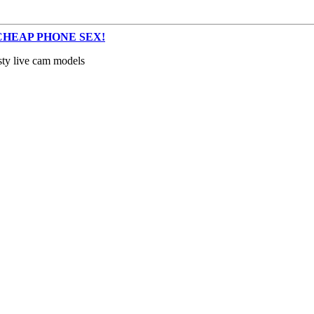
s – CHEAP PHONE SEX!
sty live cam models