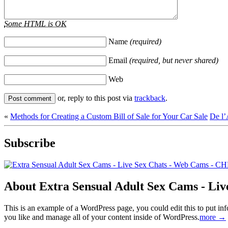
Some HTML is OK
Name
(required)
Email
(required, but never shared)
Web
or, reply to this post via
trackback
.
«
Methods for Creating a Custom Bill of Sale for Your Car Sale
De l’
Subscribe
About Extra Sensual Adult Sex Cams - 
This is an example of a WordPress page, you could edit this to put in
you like and manage all of your content inside of WordPress.
more →