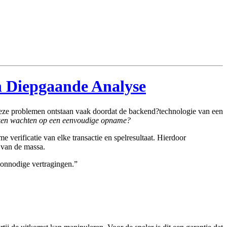
n Diepgaande Analyse
 Deze problemen ontstaan vaak doordat de backend?technologie van een
en wachten op een eenvoudige opname?
 verificatie van elke transactie en spelresultaat. Hierdoor
t van de massa.
 onnodige vertragingen.”