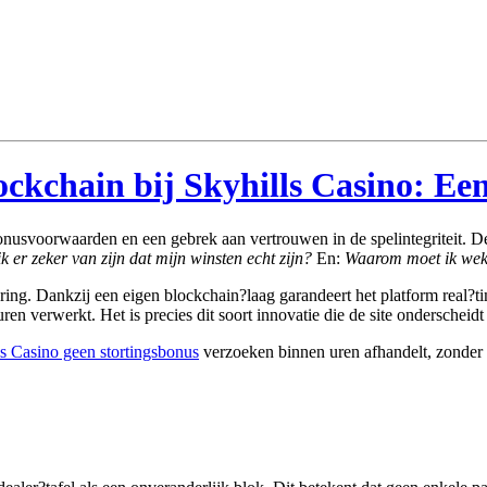
ckchain bij Skyhills Casino: Ee
 bonusvoorwaarden en een gebrek aan vertrouwen in de spelintegriteit.
k er zeker van zijn dat mijn winsten echt zijn?
En:
Waarom moet ik wek
ing. Dankzij een eigen blockchain?laag garandeert het platform real?time
n verwerkt. Het is precies dit soort innovatie die de site onderscheid
s Casino geen stortingsbonus
verzoeken binnen uren afhandelt, zonder