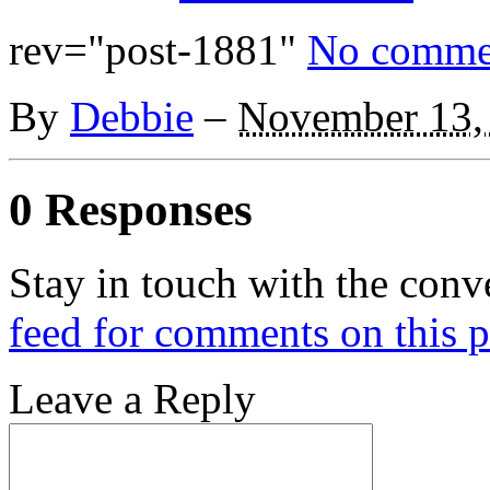
rev="post-1881"
No comme
By
Debbie
–
November 13,
0 Responses
Stay in touch with the conv
feed for comments on this p
Leave a Reply