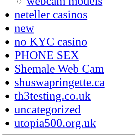
webcam models
neteller casinos
new
no KYC casino
PHONE SEX
Shemale Web Cam
shuswapringette.ca
th3testing.co.uk
uncategorized
utopia500.org.uk