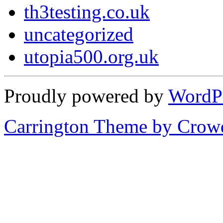
th3testing.co.uk
uncategorized
utopia500.org.uk
Proudly powered by
WordP
Carrington Theme by Crowd