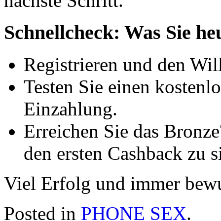
nächste Schritt.
Schnellcheck: Was Sie he
Registrieren und den Wi
Testen Sie einen kosten
Einzahlung.
Erreichen Sie das Bron
den ersten Cashback zu s
Viel Erfolg und immer bewu
Posted in
PHONE SEX
.