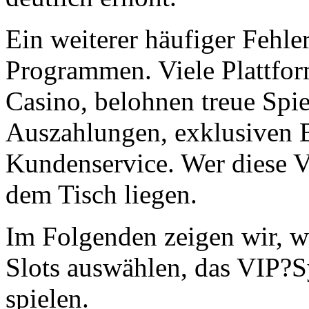
Ein weiterer häufiger Fehle
Programmen. Viele Plattfor
Casino, belohnen treue Spie
Auszahlungen, exklusiven 
Kundenservice. Wer diese Vo
dem Tisch liegen.
Im Folgenden zeigen wir, w
Slots auswählen, das VIP?S
spielen.