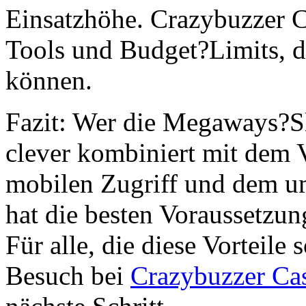
Einsatzhöhe. Crazybuzzer C
Tools und Budget?Limits, di
können.
Fazit: Wer die Megaways?S
clever kombiniert mit dem
mobilen Zugriff und dem u
hat die besten Voraussetzun
Für alle, die diese Vorteile 
Besuch bei
Crazybuzzer Ca