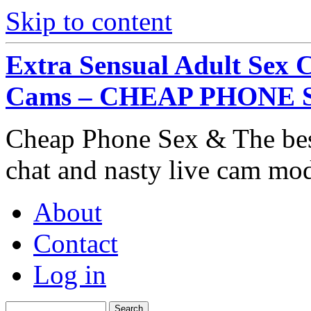
Skip to content
Extra Sensual Adult Sex 
Cams – CHEAP PHONE 
Cheap Phone Sex & The best
chat and nasty live cam mo
About
Contact
Log in