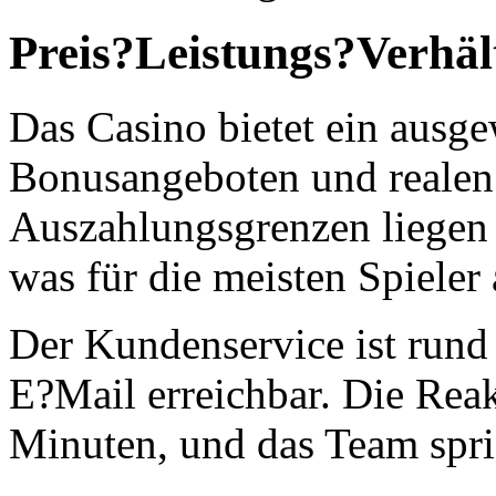
Preis?Leistungs?Verhäl
Das Casino bietet ein ausg
Bonusangeboten und reale
Auszahlungsgrenzen liegen 
was für die meisten Spieler 
Der Kundenservice ist rund
E?Mail erreichbar. Die Reakt
Minuten, und das Team spri