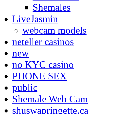
Shemales
LiveJasmin
webcam models
neteller casinos
new
no KYC casino
PHONE SEX
public
Shemale Web Cam
shuswapringette.ca