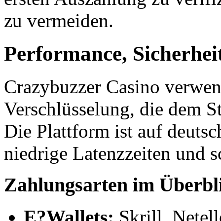
zu vermeiden.
Performance, Sicherhei
Crazybuzzer Casino verwen
Verschlüsselung, die dem S
Die Plattform ist auf deuts
niedrige Latenzzeiten und s
Zahlungsarten im Überbl
E?Wallets:
Skrill, Netel