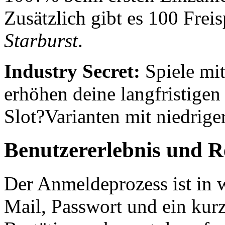
Zusätzlich gibt es 100 Freis
Starburst
.
Industry Secret:
Spiele mi
erhöhen deine langfristige
Slot?Varianten mit niedriger 
Benutzererlebnis und R
Der Anmeldeprozess ist in w
Mail, Passwort und ein kurz