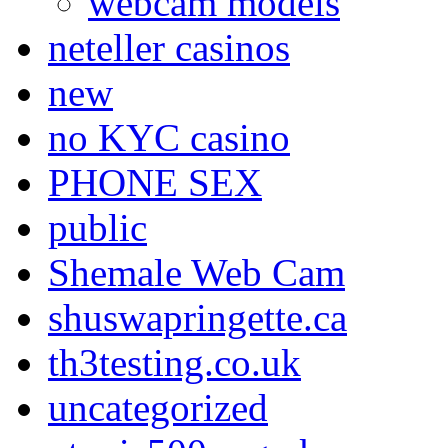
webcam models
neteller casinos
new
no KYC casino
PHONE SEX
public
Shemale Web Cam
shuswapringette.ca
th3testing.co.uk
uncategorized