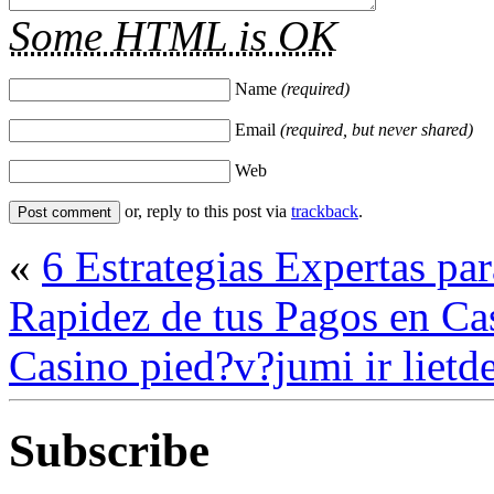
Some HTML is OK
Name
(required)
Email
(required, but never shared)
Web
or, reply to this post via
trackback
.
«
6 Estrategias Expertas pa
Rapidez de tus Pagos en C
Casino pied?v?jumi ir lietde
Subscribe