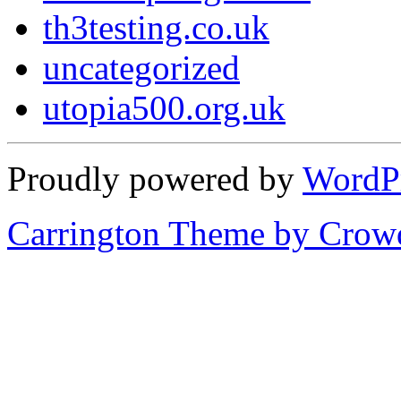
th3testing.co.uk
uncategorized
utopia500.org.uk
Proudly powered by
WordP
Carrington Theme by Crowd