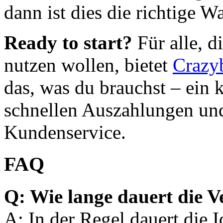
dann ist dies die richtige W
Ready to start?
Für alle, d
nutzen wollen, bietet
Crazy
das, was du brauchst – ein 
schnellen Auszahlungen un
Kundenservice.
FAQ
Q: Wie lange dauert die V
A: In der Regel dauert die 