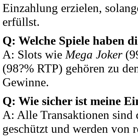
Einzahlung erzielen, solan
erfüllst.
Q: Welche Spiele haben d
A: Slots wie
Mega Joker
(9
(98?% RTP) gehören zu den 
Gewinne.
Q: Wie sicher ist meine E
A: Alle Transaktionen sind
geschützt und werden von r