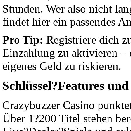
Stunden. Wer also nicht lan
findet hier ein passendes A
Pro Tip:
Registriere dich z
Einzahlung zu aktivieren – 
eigenes Geld zu riskieren.
Schlüssel?Features und
Crazybuzzer Casino punktet 
Über 1?200 Titel stehen bere