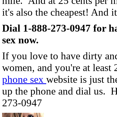
mile. And at 25 cents per m
it's also the cheapest! And it
Dial 1-888-273-0947 for ha
sex now.
If you love to have dirty a
women, and you're at least 
phone sex
website is just t
up the phone and dial us. H
273-0947