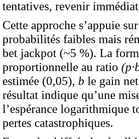
tentatives, revenir immédia
Cette approche s’appuie sur
probabilités faibles mais rém
bet jackpot (~5 %). La for
proportionnelle au ratio
(p·
estimée (0,05),
b
le gain net
résultat indique qu’une mis
l’espérance logarithmique to
pertes catastrophiques.