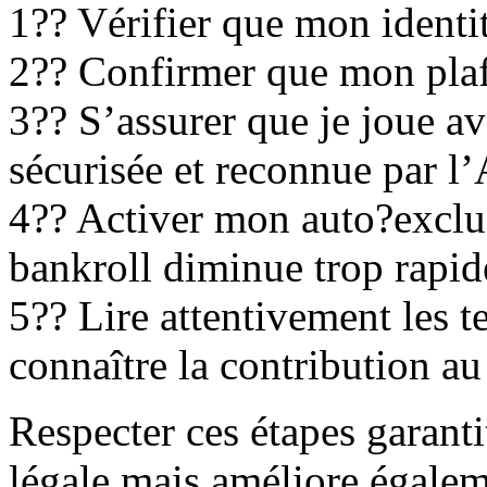
1?? Vérifier que mon identi
2?? Confirmer que mon plaf
3?? S’assurer que je joue 
sécurisée et reconnue par l
4?? Activer mon auto?exclus
bankroll diminue trop rapi
5?? Lire attentivement les 
connaître la contribution au
Respecter ces étapes garant
légale mais améliore égalem