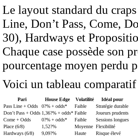
Le layout standard du craps
Line, Don’t Pass, Come, Do
30), Hardways et Propositi
Chaque case possède son p
pourcentage moyen perdu par
Voici un tableau comparatif 
Pari
House Edge
Volatilité
Idéal pour
Pass Line + Odds
0?% + odds*
Faible
Stratégie durable
Don’t Pass + Odds
1,36?% + odds*
Faible
Joueurs prudents
Come + Odds
0?% + odds*
Faible
Sessions longues
Place (6/8)
1,52?%
Moyenne
Flexibilité
Hardways (6/8)
9,09?%
Haute
Risque élevé