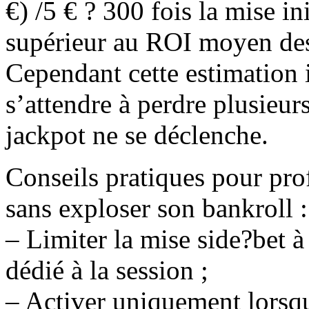
€) /5 € ? 300 fois la mise in
supérieur au ROI moyen des 
Cependant cette estimation i
s’attendre à perdre plusieur
jackpot ne se déclenche.
Conseils pratiques pour pro
sans exploser son bankroll :
– Limiter la mise side?bet 
dédié à la session ;
– Activer uniquement lorsqu