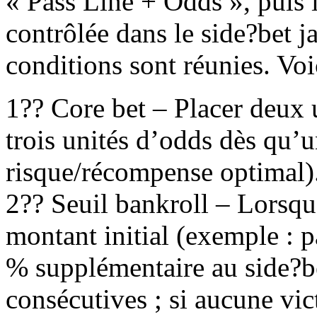
« Pass Line + Odds », puis i
contrôlée dans le side?bet j
conditions sont réunies. Vo
1?? Core bet – Placer deux u
trois unités d’odds dès qu’un
risque/récompense optimal)
2?? Seuil bankroll – Lorsqu
montant initial (exemple : p
% supplémentaire au side?be
consécutives ; si aucune vict