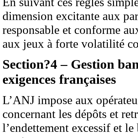
En suivant ces règles simple
dimension excitante aux part
responsable et conforme aux
aux jeux à forte volatilité 
Section?4 – Gestion ba
exigences françaises
L’ANJ impose aux opérateurs
concernant les dépôts et retr
l’endettement excessif et l