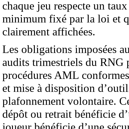
chaque jeu respecte un taux
minimum fixé par la loi et q
clairement affichées.
Les obligations imposées a
audits trimestriels du RNG 
procédures AML conformes
et mise à disposition d’outi
plafonnement volontaire. C
dépôt ou retrait bénéficie d’
joueur bénéficie d’une sécu