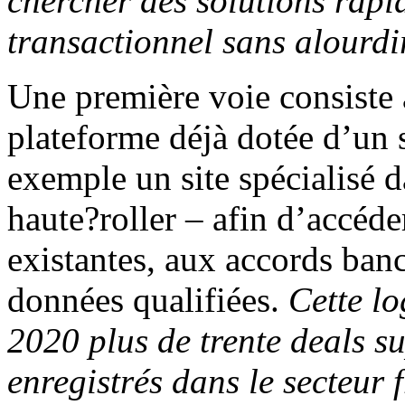
chercher des solutions rap
transactionnel sans alourdir
Une première voie consiste 
plateforme déjà dotée d’un
exemple un site spécialisé d
haute?roller – afin d’accéd
existantes, aux accords banc
données qualifiées.
Cette lo
2020 plus de trente deals s
enregistrés dans le secteur 