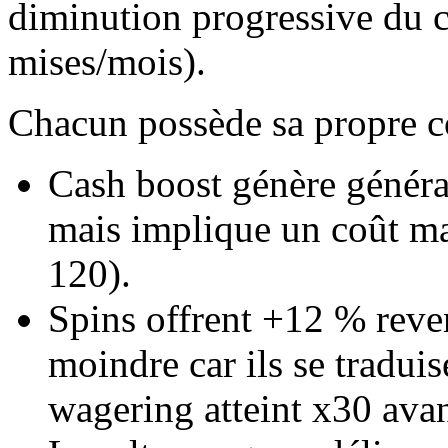
diminution progressive du c
mises/mois).
Chacun possède sa propre c
Cash boost génère génér
mais implique un coût ma
120).
Spins offrent +12 % reve
moindre car ils se traduis
wagering atteint x30 avan