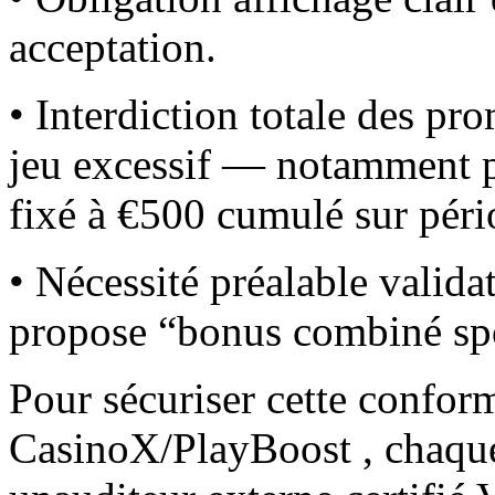
acceptation.
• Interdiction totale des pr
jeu excessif — notamment 
fixé à €500 cumulé sur péri
• Nécessité préalable valid
propose “bonus combiné sp
Pour sécuriser cette conform
CasinoX/PlayBoost , chaque 