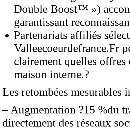
Double Boost™ ») accomp
garantissant reconnaissan
Partenariats affiliés sélec
Valleecoeurdefrance.Fr pe
clairement quelles offres 
maison interne.?
Les retombées mesurables in
– Augmentation ?15 %du tra
directement des réseaux soc