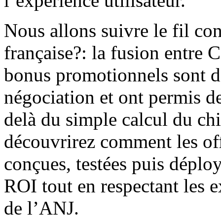
l’expérience utilisateur.
Nous allons suivre le fil c
française?: la fusion entre 
bonus promotionnels sont de
négociation et ont permis de
delà du simple calcul du chi
découvrirez comment les off
conçues, testées puis déplo
ROI tout en respectant les e
de l’ANJ.