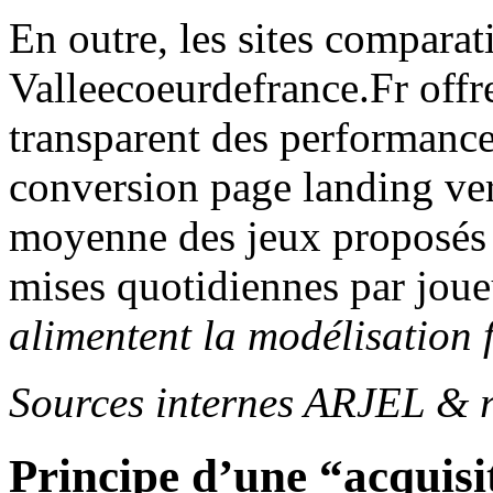
En outre, les sites compara
Valleecoeurdefrance.Fr off
transparent des performance
conversion page landing ver
moyenne des jeux proposés
mises quotidiennes par joueu
alimentent la modélisation 
Sources internes ARJEL & r
Principe d’une “acquis