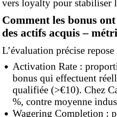
vers loyalty pour stabiliser
Comment les bonus ont 
des actifs acquis – métr
L’évaluation précise repose 
Activation Rate : proport
bonus qui effectuent rée
qualifiée (>€10). Chez Ca
%, contre moyenne indus
Wagering Completion : p