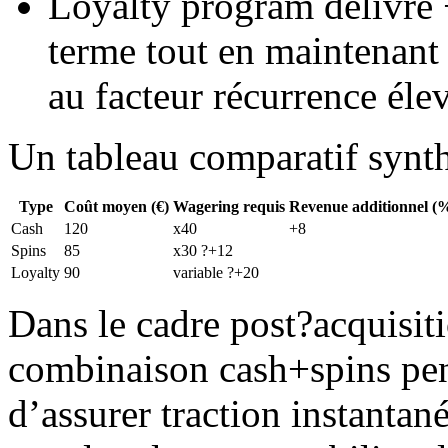
Loyalty program délivre
terme tout en maintenant
au facteur récurrence éle
Un tableau comparatif synth
Type
Coût moyen (€)
Wagering requis
Revenue additionnel (
Cash
120
x40
+8
Spins
85
x30 ?+12
Loyalty
90
variable ?+20
Dans le cadre post?acquisit
combinaison cash+spins pend
d’assurer traction instantan