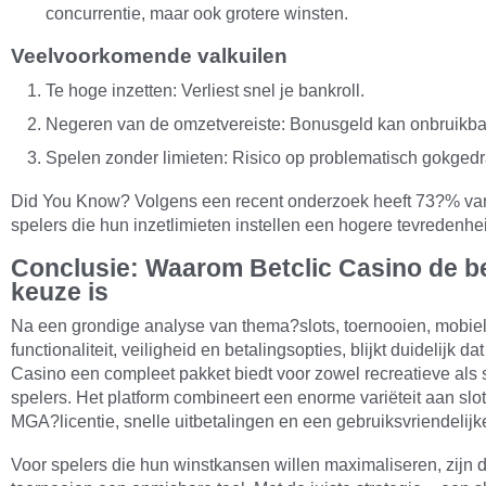
concurrentie, maar ook grotere winsten.
Veelvoorkomende valkuilen
Te hoge inzetten: Verliest snel je bankroll.
Negeren van de omzetvereiste: Bonusgeld kan onbruikbaa
Spelen zonder limieten: Risico op problematisch gokgedr
Did You Know? Volgens een recent onderzoek heeft 73?% va
spelers die hun inzetlimieten instellen een hogere tevredenhe
Conclusie: Waarom Betclic Casino de b
keuze is
Na een grondige analyse van thema?slots, toernooien, mobie
functionaliteit, veiligheid en betalingsopties, blijkt duidelijk dat
Casino een compleet pakket biedt voor zowel recreatieve als 
spelers. Het platform combineert een enorme variëteit aan slo
MGA?licentie, snelle uitbetalingen en een gebruiksvriendelijk
Voor spelers die hun winstkansen willen maximaliseren, zijn 