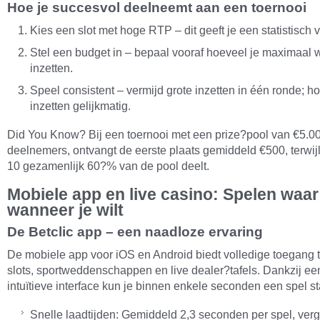
Hoe je succesvol deelneemt aan een toernooi
Kies een slot met hoge RTP – dit geeft je een statistisch 
Stel een budget in – bepaal vooraf hoeveel je maximaal w
inzetten.
Speel consistent – vermijd grote inzetten in één ronde; ho
inzetten gelijkmatig.
Did You Know? Bij een toernooi met een prize?pool van €5.0
deelnemers, ontvangt de eerste plaats gemiddeld €500, terwij
10 gezamenlijk 60?% van de pool deelt.
Mobiele app en live casino: Spelen waar
wanneer je wilt
De Betclic app – een naadloze ervaring
De mobiele app voor iOS en Android biedt volledige toegang to
slots, sportweddenschappen en live dealer?tafels. Dankzij ee
intuïtieve interface kun je binnen enkele seconden een spel st
Snelle laadtijden: Gemiddeld 2,3 seconden per spel, ver