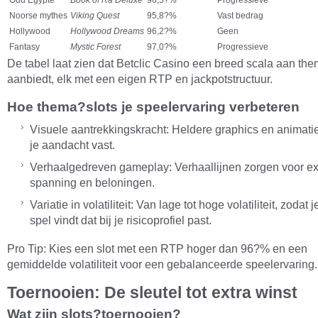
Oud Egypte
Book of Ra Deluxe
96,5?%
Progressieve
Noorse mythes
Viking Quest
95,8?%
Vast bedrag
Hollywood
Hollywood Dreams
96,2?%
Geen
Fantasy
Mystic Forest
97,0?%
Progressieve
De tabel laat zien dat Betclic Casino een breed scala aan the
aanbiedt, elk met een eigen RTP en jackpotstructuur.
Hoe thema?slots je speelervaring verbeteren
Visuele aantrekkingskracht: Heldere graphics en animat
je aandacht vast.
Verhaalgedreven gameplay: Verhaallijnen zorgen voor ex
spanning en beloningen.
Variatie in volatiliteit: Van lage tot hoge volatiliteit, zodat j
spel vindt dat bij je risicoprofiel past.
Pro Tip: Kies een slot met een RTP hoger dan 96?% en een
gemiddelde volatiliteit voor een gebalanceerde speelervaring.
Toernooien: De sleutel tot extra winst
Wat zijn slots?toernooien?