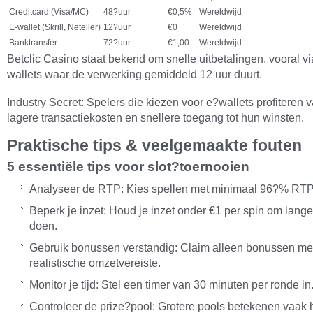
Creditcard (Visa/MC)
48?uur
€0,5%
Wereldwijd
E-wallet (Skrill, Neteller)
12?uur
€0
Wereldwijd
Banktransfer
72?uur
€1,00
Wereldwijd
Betclic Casino staat bekend om snelle uitbetalingen, vooral vi
wallets waar de verwerking gemiddeld 12 uur duurt.
Industry Secret: Spelers die kiezen voor e?wallets profiteren 
lagere transactiekosten en snellere toegang tot hun winsten.
Praktische tips & veelgemaakte fouten
5 essentiële tips voor slot?toernooien
Analyseer de RTP: Kies spellen met minimaal 96?% RTP
Beperk je inzet: Houd je inzet onder €1 per spin om lang
doen.
Gebruik bonussen verstandig: Claim alleen bonussen me
realistische omzetvereiste.
Monitor je tijd: Stel een timer van 30 minuten per ronde in
Controleer de prize?pool: Grotere pools betekenen vaak