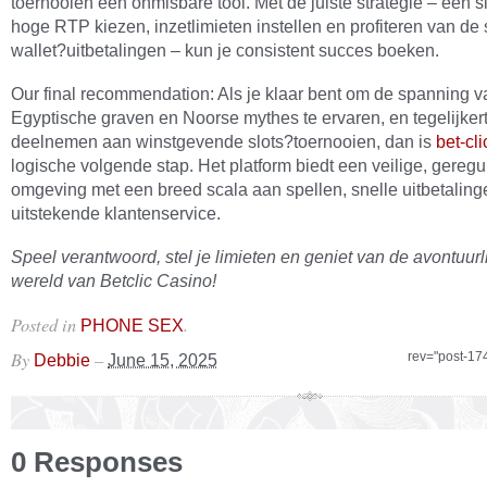
toernooien een onmisbare tool. Met de juiste strategie – een s
hoge RTP kiezen, inzetlimieten instellen en profiteren van de 
wallet?uitbetalingen – kun je consistent succes boeken.
Our final recommendation: Als je klaar bent om de spanning v
Egyptische graven en Noorse mythes te ervaren, en tegelijkerti
deelnemen aan winstgevende slots?toernooien, dan is
bet-cli
logische volgende stap. Het platform biedt een veilige, gereg
omgeving met een breed scala aan spellen, snelle uitbetalin
uitstekende klantenservice.
Speel verantwoord, stel je limieten en geniet van de avontuurl
wereld van Betclic Casino!
Posted in
.
PHONE SEX
By
–
rev="post-17
Debbie
June 15, 2025
0 Responses