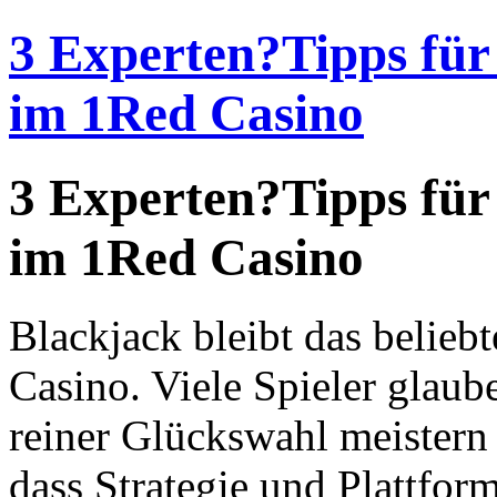
3 Experten?Tipps für 
im 1Red Casino
3 Experten?Tipps für 
im 1Red Casino
Blackjack bleibt das belieb
Casino. Viele Spieler glaub
reiner Glücks­wahl meistern
dass Strategie und Plattfor