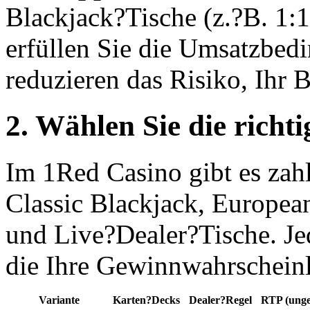
Blackjack?Tische (z.?B. 1:
erfüllen Sie die Umsatzbed
reduzieren das Risiko, Ihr 
2. Wählen Sie die richti
Im 1Red Casino gibt es zah
Classic Blackjack, European
und Live?Dealer?Tische. Jed
die Ihre Gewinnwahrscheinl
Variante
Karten?Decks
Dealer?Regel
RTP (unge