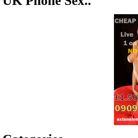
UK Phone Sex..