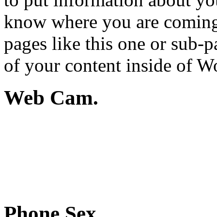
know where you are coming
pages like this one or sub-
of your content inside of W
Web Cam.
Phone Sex