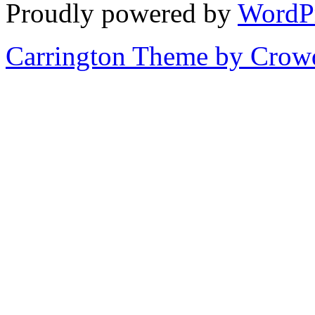
Proudly powered by
WordP
Carrington Theme by Crowd