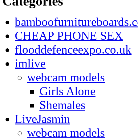
Categories
bamboofurnitureboards.c
CHEAP PHONE SEX
flooddefenceexpo.co.uk
imlive
webcam models
Girls Alone
Shemales
LiveJasmin
webcam models