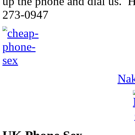
up the phone and dial us. H
273-0947
Na