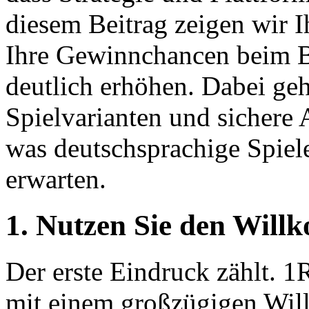
diesem Beitrag zeigen wir I
Ihre Gewinnchancen beim B
deutlich erhöhen. Dabei ge
Spielvarianten und sichere 
was deutschsprachige Spiel
erwarten.
1. Nutzen Sie den Will
Der erste Eindruck zählt. 1
mit einem großzügigen Wil