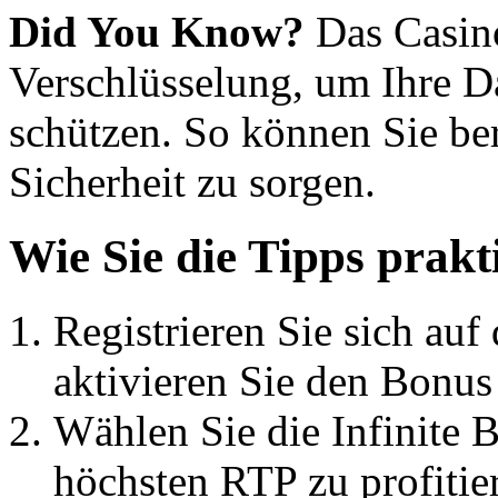
Did You Know?
Das Casin
Verschlüsselung, um Ihre D
schützen. So können Sie ber
Sicherheit zu sorgen.
Wie Sie die Tipps prak
Registrieren Sie sich au
aktivieren Sie den Bonus
Wählen Sie die Infinite 
höchsten RTP zu profitie