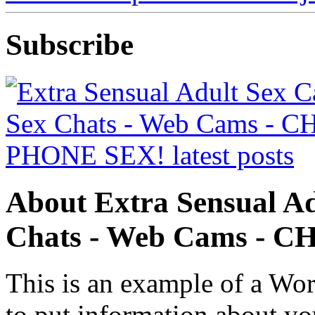
Subscribe
About Extra Sensual Ad
Chats - Web Cams - 
This is an example of a Wor
to put information about you