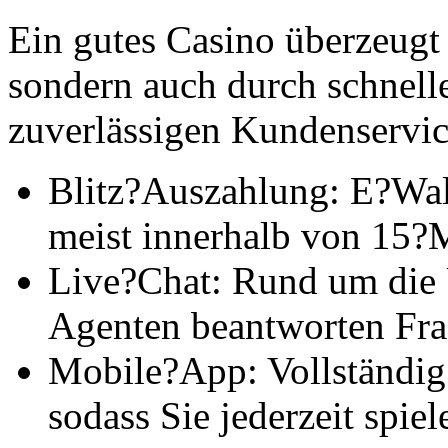
Ein gutes Casino überzeugt 
sondern auch durch schnel
zuverlässigen Kundenservic
Blitz?Auszahlung: E?Wall
meist innerhalb von 15?M
Live?Chat: Rund um die U
Agenten beantworten Fra
Mobile?App: Vollständig 
sodass Sie jederzeit spie