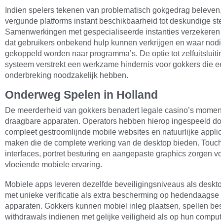
Indien spelers tekenen van problematisch gokgedrag beleven,
vergunde platforms instant beschikbaarheid tot deskundige st
Samenwerkingen met gespecialiseerde instanties verzekeren
dat gebruikers onbekend hulp kunnen verkrijgen en waar nod
gekoppeld worden naar programma’s. De optie tot zelfuitsluiti
systeem verstrekt een werkzame hindernis voor gokkers die 
onderbreking noodzakelijk hebben.
Onderweg Spelen in Holland
De meerderheid van gokkers benadert legale casino’s momen
draagbare apparaten. Operators hebben hierop ingespeeld do
compleet gestroomlijnde mobile websites en natuurlijke applic
maken die de complete werking van de desktop bieden. Touc
interfaces, portret besturing en aangepaste graphics zorgen v
vloeiende mobiele ervaring.
Mobiele apps leveren dezelfde beveiligingsniveaus als deskto
met unieke verificatie als extra bescherming op hedendaagse
apparaten. Gokkers kunnen mobiel inleg plaatsen, spellen be
withdrawals indienen met gelijke veiligheid als op hun comput