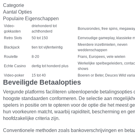
Categorie
Aantal Opties
Populaire Eigenschappen
Video-
driehonderd tot
Bonusrondes, free spins, megawa
gokkasten
achthonderd
Retro Slots
50 tot 150
Eenvoudige gameplay, klassieke 
Meerdere inzetlimieten, neven
Blackjack
tien tot vijfentwintig
weddenschappen
Roulette
8-20
Frans, Europees, vele wielen
Werkelijke spelbegeleiders, conta
Echte Casino
dertig tot honderd plus
shows
Video-poker
15 tot 40
Boeren or Beter, Deuces Wild vari
Beveiligde Betaalopties
Vergunde platforms faciliteren uiteenlopende betalingsopties 
hoogste standaarden conformeren. De selectie aan mogelijkh
spelers in positie om te opteren voor de optie die het meest ge
hun voorkeuren matcht, waarbij rapiditeit, bescherming en g
hoofdzakelijke criteria zijn.
Conventionele methoden zoals bankoverschrijvingen en beta