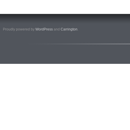
Proudly powered by
WordPress
and
Carrington
.