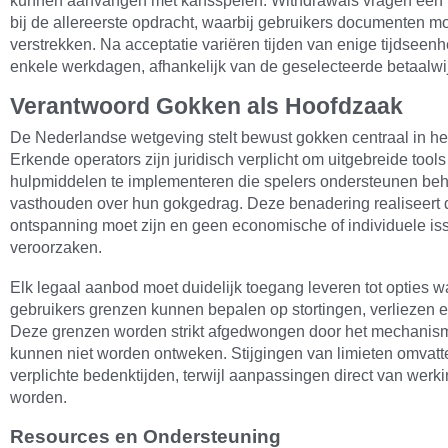
kunnen aanvangen met kansspelen. Withdrawals vragen een ve
bij de allereerste opdracht, waarbij gebruikers documenten m
verstrekken. Na acceptatie variëren tijden van enige tijdseenh
enkele werkdagen, afhankelijk van de geselecteerde betaalwi
Verantwoord Gokken als Hoofdzaak
De Nederlandse wetgeving stelt bewust gokken centraal in he
Erkende operators zijn juridisch verplicht om uitgebreide tools
hulpmiddelen te implementeren die spelers ondersteunen beh
vasthouden over hun gokgedrag. Deze benadering realiseert 
ontspanning moet zijn en geen economische of individuele i
veroorzaken.
Elk legaal aanbod moet duidelijk toegang leveren tot opties 
gebruikers grenzen kunnen bepalen op stortingen, verliezen en
Deze grenzen worden strikt afgedwongen door het mechanis
kunnen niet worden ontweken. Stijgingen van limieten omvatt
verplichte bedenktijden, terwijl aanpassingen direct van werk
worden.
Resources en Ondersteuning