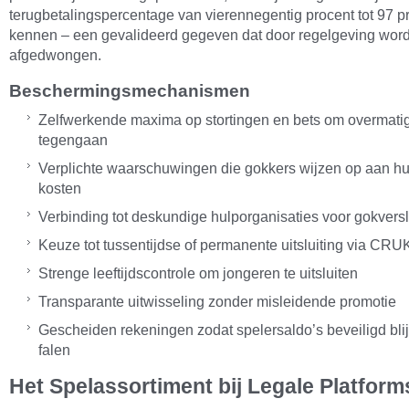
terugbetalingspercentage van vierennegentig procent tot 97 p
kennen – een gevalideerd gegeven dat door regelgeving word
afgedwongen.
Beschermingsmechanismen
Zelfwerkende maxima op stortingen en bets om overmatig
tegengaan
Verplichte waarschuwingen die gokkers wijzen op aan hun
kosten
Verbinding tot deskundige hulporganisaties voor gokvers
Keuze tot tussentijdse of permanente uitsluiting via CR
Strenge leeftijdscontrole om jongeren te uitsluiten
Transparante uitwisseling zonder misleidende promotie
Gescheiden rekeningen zodat spelersaldo’s beveiligd blij
falen
Het Spelassortiment bij Legale Platform