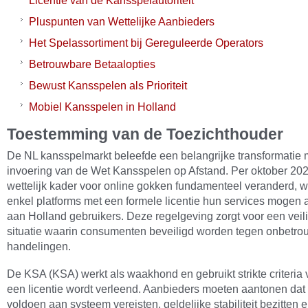
Licentie van de Kansspelautoriteit
Pluspunten van Wettelijke Aanbieders
Het Spelassortiment bij Gereguleerde Operators
Betrouwbare Betaalopties
Bewust Kansspelen als Prioriteit
Mobiel Kansspelen in Holland
Toestemming van de Toezichthouder
De NL kansspelmarkt beleefde een belangrijke transformatie 
invoering van de Wet Kansspelen op Afstand. Per oktober 202
wettelijk kader voor online gokken fundamenteel veranderd, w
enkel platforms met een formele licentie hun services mogen
aan Holland gebruikers. Deze regelgeving zorgt voor een veil
situatie waarin consumenten beveiligd worden tegen onbetr
handelingen.
De KSA (KSA) werkt als waakhond en gebruikt strikte criteria 
een licentie wordt verleend. Aanbieders moeten aantonen dat
voldoen aan systeem vereisten, geldelijke stabiliteit bezitten 