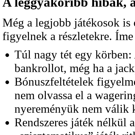
A leggyakoribb hibák, a
Még a legjobb játékosok is
figyelnek a részletekre. Íme
Túl nagy tét egy körben: 
bankrollot, még ha a jack
Bónuszfeltételek figyelm
nem olvassa el a wagerin
nyereményük nem válik k
Rendszeres játék nélkül a