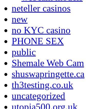
neteller casinos
new
no KYC casino
PHONE SEX
public
Shemale Web Cam
shuswapringette.ca
th3testing.co.uk
uncategorized
utopia500.org.uk