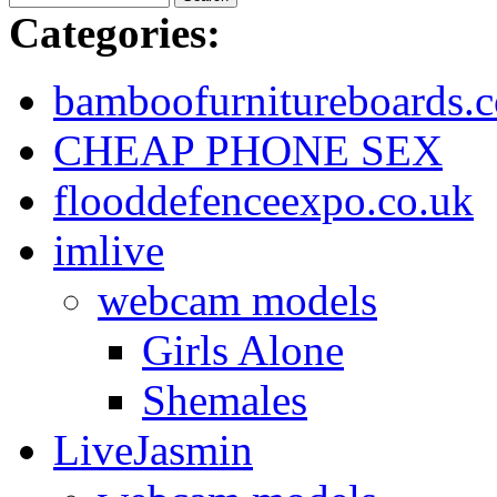
Categories:
bamboofurnitureboards.c
CHEAP PHONE SEX
flooddefenceexpo.co.uk
imlive
webcam models
Girls Alone
Shemales
LiveJasmin