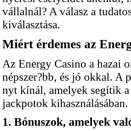
vállalnál? A válasz a tudato
kiválasztása.
Miért érdemes az Energ
Az Energy Casino a hazai o
népszer?bb, és jó okkal. A 
nyt kínál, amelyek segítik 
jackpotok kihasználásában.
1. Bónuszok, amelyek va