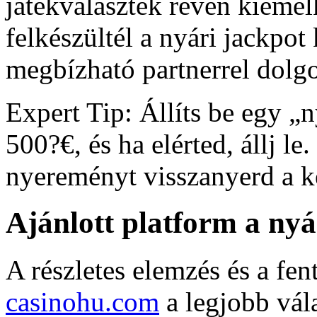
játékválaszték révén kieme
felkészültél a nyári jackpot
megbízható partnerrel dolgo
Expert Tip: Állíts be egy „
500?€, és ha elérted, állj l
nyereményt visszanyerd a k
Ajánlott platform a ny
A részletes elemzés és a fen
casinohu.com
a legjobb vál