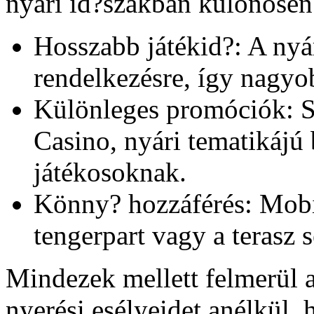
nyári id?szakban különösen 
Hosszabb játékid?: A nyá
rendelkezésre, így nagyob
Különleges promóciók: S
Casino, nyári tematikájú
játékosoknak.
Könny? hozzáférés: Mobil
tengerpart vagy a terasz
Mindezek mellett felmerül 
nyerési esélyeidet anélkül,