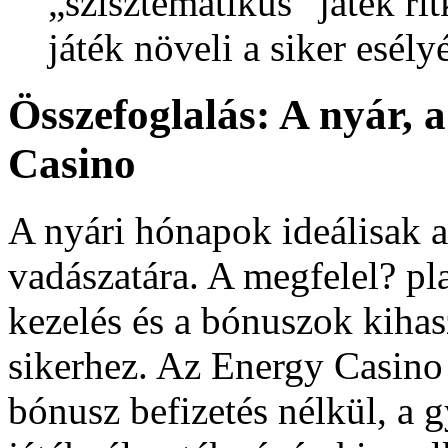
„szisztematikus” játék ri
játék növeli a siker esélyé
Összefoglalás: A nyár, 
Casino
A nyári hónapok ideálisak 
vadászatára. A megfelel? pl
kezelés és a bónuszok kiha
sikerhez. Az Energy Casino
bónusz befizetés nélkül, a g