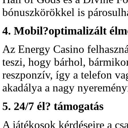
bónuszkörökkel is párosulh
4. Mobil?optimalizált él
Az Energy Casino felhasznál
teszi, hogy bárhol, bármiko
reszponzív, így a telefon v
akadálya a nagy nyeremény
5. 24/7 él? támogatás
A játékosok kérdéseire a cs