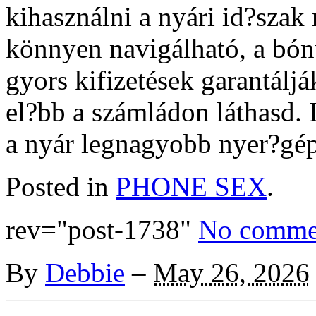
kihasználni a nyári id?szak
könnyen navigálható, a bónu
gyors kifizetések garantálj
el?bb a számládon láthasd. L
a nyár legnagyobb nyer?gé
Posted in
PHONE SEX
.
rev="post-1738"
No comme
By
Debbie
–
May 26, 2026