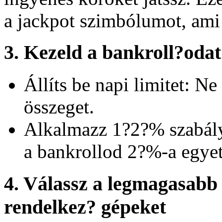
a jackpot szimbólumot, ami 
3. Kezeld a bankroll?odat
Állíts be napi limitet: Ne
összeget.
Alkalmazz 1?2?% szabály
a bankrollod 2?%-a egyet
4. Válassz a legmagasabb 
rendelkez? gépeket