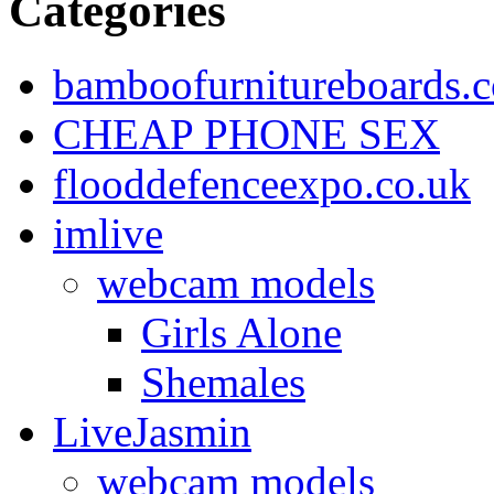
Categories
bamboofurnitureboards.c
CHEAP PHONE SEX
flooddefenceexpo.co.uk
imlive
webcam models
Girls Alone
Shemales
LiveJasmin
webcam models