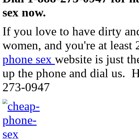
sex now.
If you love to have dirty a
women, and you're at least 
phone sex
website is just t
up the phone and dial us. H
273-0947