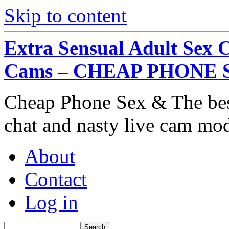
Skip to content
Extra Sensual Adult Sex 
Cams – CHEAP PHONE 
Cheap Phone Sex & The best
chat and nasty live cam mo
About
Contact
Log in